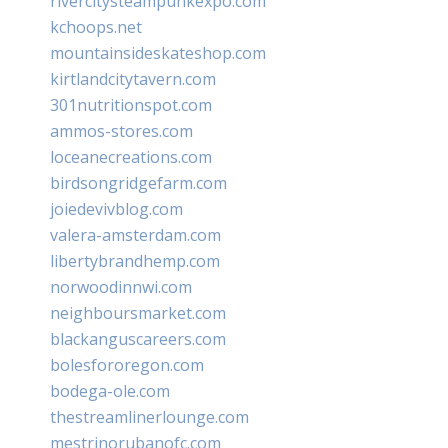
rivercitysteampunkexpo.com
kchoops.net
mountainsideskateshop.com
kirtlandcitytavern.com
301nutritionspot.com
ammos-stores.com
loceanecreations.com
birdsongridgefarm.com
joiedevivblog.com
valera-amsterdam.com
libertybrandhemp.com
norwoodinnwi.com
neighboursmarket.com
blackanguscareers.com
bolesfororegon.com
bodega-ole.com
thestreamlinerlounge.com
mestrinorubanofc.com