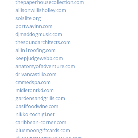
thepaperhousecollection.com
allisonwillisholley.com
solslite.org
portwayinn.com
djmaddogmusic.com
thesoundarchitects.com
allin1roofing.com
keepjudgewebb.com
anatomyofadventure.com
drivancastillo.com
cmmedspa.com
midletontkd.com
gardensandgrills.com
basilfoodwine.com
nikko-tochigi.net
caribbean-corner.com
bluemoongiftcards.com