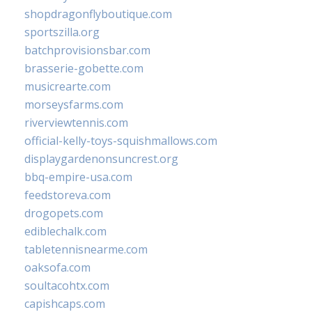
shopdragonflyboutique.com
sportszilla.org
batchprovisionsbar.com
brasserie-gobette.com
musicrearte.com
morseysfarms.com
riverviewtennis.com
official-kelly-toys-squishmallows.com
displaygardenonsuncrest.org
bbq-empire-usa.com
feedstoreva.com
drogopets.com
ediblechalk.com
tabletennisnearme.com
oaksofa.com
soultacohtx.com
capishcaps.com