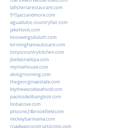
mariceworldessentials.com
lafisheriarestaurant.com
915jazzandmore.com
aguadulce-countryfair.com
jakehovis.com
bosswingsduluth.com
birminghamautocare.com
tonyscountrykitchen.com
jbellasnailspa.com
mychaihouse.com
alvisgrooming.com
thegeorginaestate.com
blythewoodseafood.com
paolosdelibangkok.com
bobacove.com
phoone24brookfield.com
mickeybarmama.com
roadwayconstructioninc.com