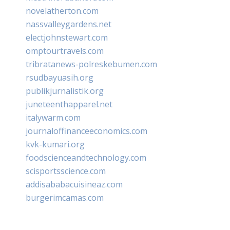
novelatherton.com
nassvalleygardens.net
electjohnstewart.com
omptourtravels.com
tribratanews-polreskebumen.com
rsudbayuasih.org
publikjurnalistik.org
juneteenthapparel.net
italywarm.com
journaloffinanceeconomics.com
kvk-kumari.org
foodscienceandtechnology.com
scisportsscience.com
addisababacuisineaz.com
burgerimcamas.com