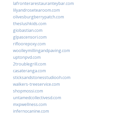
lafronterarestauranteybar.com
lilyandrosetearoom.com
olivesburgberrypatch.com
theslushkids.com
giobastian.com
glpascensori.com
rifloorepoxy.com
woolleymillingandpaving.com
uptonpvd.com
2troublegrill.com
casateranga.com
sticksandstonesstudiooh.com
walkers-treeservice.com
shopmossi.com
untamedcollectivesd.com
mxpwellness.com
infernocanine.com