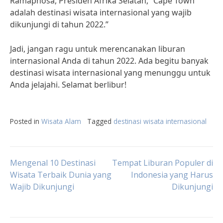
Ramaphosa, Presiden Afrika Selatan, “Cape Town
adalah destinasi wisata internasional yang wajib
dikunjungi di tahun 2022.”
Jadi, jangan ragu untuk merencanakan liburan
internasional Anda di tahun 2022. Ada begitu banyak
destinasi wisata internasional yang menunggu untuk
Anda jelajahi. Selamat berlibur!
Posted in
Wisata Alam
Tagged
destinasi wisata internasional
Post
Mengenal 10 Destinasi
Tempat Liburan Populer di
Wisata Terbaik Dunia yang
Indonesia yang Harus
Wajib Dikunjungi
Dikunjungi
navigation