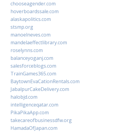
chooseagender.com
hoverboardssale.com
alaskapolitics.com
stsmp.org
manoelneves.com
mandelaeffectlibrary.com
roselynns.com
balanceyoganj.com
salesforceblogs.com
TrainGames365.com
BaytownEvaCationRentals.com
JabalpurCakeDelivery.com
halobjd.com
intelligenceqatar.com
PikaPikaApp.com
takecareofbusinessdfw.org
HamadaOfJapan.com