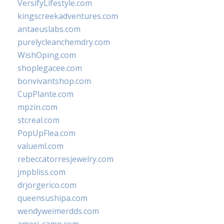
VersifyLifestyle.com
kingscreekadventures.com
antaeuslabs.com
purelycleanchemdry.com
WishOping.com
shoplegacee.com
bonvivantshop.com
CupPlante.com
mpzin.com
stcreal.com
PopUpFlea.com
valueml.com
rebeccatorresjewelry.com
jmpbliss.com
drjorgerico.com
queensushipa.com
wendyweimerdds.com