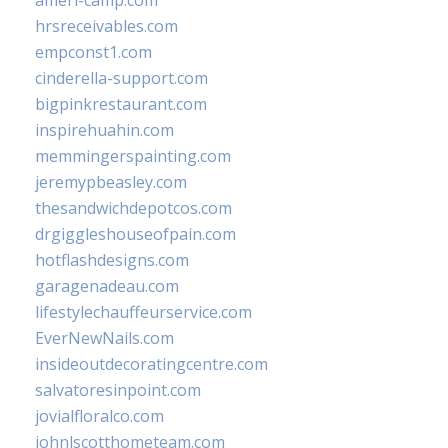
ameri-camp.com
hrsreceivables.com
empconst1.com
cinderella-support.com
bigpinkrestaurant.com
inspirehuahin.com
memmingerspainting.com
jeremypbeasley.com
thesandwichdepotcos.com
drgiggleshouseofpain.com
hotflashdesigns.com
garagenadeau.com
lifestylechauffeurservice.com
EverNewNails.com
insideoutdecoratingcentre.com
salvatoresinpoint.com
jovialfloralco.com
johnlscotthometeam.com