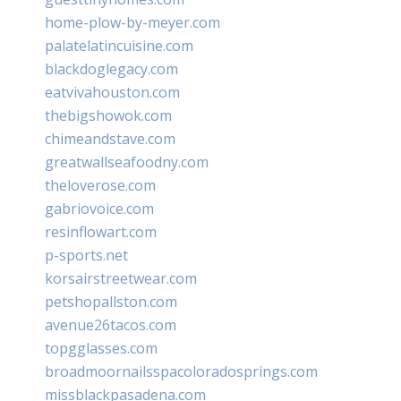
home-plow-by-meyer.com
palatelatincuisine.com
blackdoglegacy.com
eatvivahouston.com
thebigshowok.com
chimeandstave.com
greatwallseafoodny.com
theloverose.com
gabriovoice.com
resinflowart.com
p-sports.net
korsairstreetwear.com
petshopallston.com
avenue26tacos.com
topgglasses.com
broadmoornailsspacoloradosprings.com
missblackpasadena.com