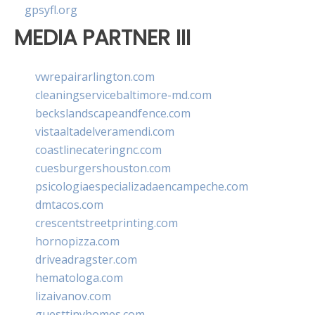
gpsyfl.org
MEDIA PARTNER III
vwrepairarlington.com
cleaningservicebaltimore-md.com
beckslandscapeandfence.com
vistaaltadelveramendi.com
coastlinecateringnc.com
cuesburgershouston.com
psicologiaespecializadaencampeche.com
dmtacos.com
crescentstreetprinting.com
hornopizza.com
driveadragster.com
hematologa.com
lizaivanov.com
guesttinyhomes.com