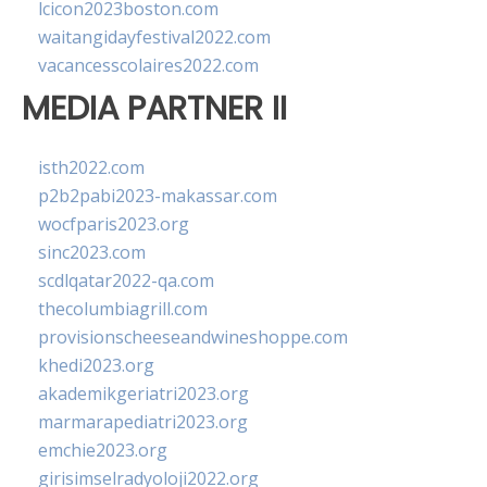
lcicon2023boston.com
waitangidayfestival2022.com
vacancesscolaires2022.com
MEDIA PARTNER II
isth2022.com
p2b2pabi2023-makassar.com
wocfparis2023.org
sinc2023.com
scdlqatar2022-qa.com
thecolumbiagrill.com
provisionscheeseandwineshoppe.com
khedi2023.org
akademikgeriatri2023.org
marmarapediatri2023.org
emchie2023.org
girisimselradyoloji2022.org