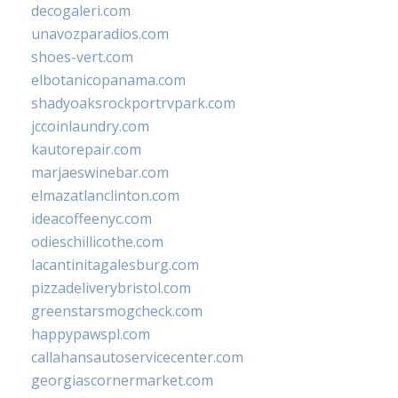
decogaleri.com
unavozparadios.com
shoes-vert.com
elbotanicopanama.com
shadyoaksrockportrvpark.com
jccoinlaundry.com
kautorepair.com
marjaeswinebar.com
elmazatlanclinton.com
ideacoffeenyc.com
odieschillicothe.com
lacantinitagalesburg.com
pizzadeliverybristol.com
greenstarsmogcheck.com
happypawspl.com
callahansautoservicecenter.com
georgiascornermarket.com