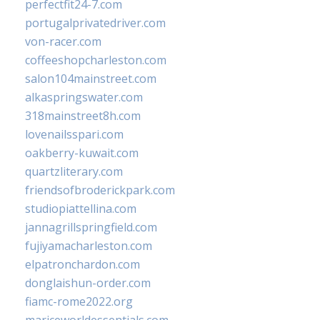
perfectfit24-7.com
portugalprivatedriver.com
von-racer.com
coffeeshopcharleston.com
salon104mainstreet.com
alkaspringswater.com
318mainstreet8h.com
lovenailsspari.com
oakberry-kuwait.com
quartzliterary.com
friendsofbroderickpark.com
studiopiattellina.com
jannagrillspringfield.com
fujiyamacharleston.com
elpatronchardon.com
donglaishun-order.com
fiamc-rome2022.org