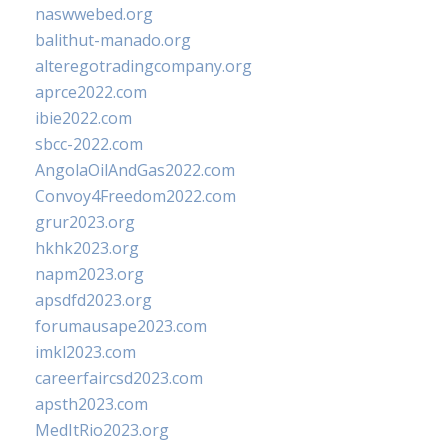
naswwebed.org
balithut-manado.org
alteregotradingcompany.org
aprce2022.com
ibie2022.com
sbcc-2022.com
AngolaOilAndGas2022.com
Convoy4Freedom2022.com
grur2023.org
hkhk2023.org
napm2023.org
apsdfd2023.org
forumausape2023.com
imkl2023.com
careerfaircsd2023.com
apsth2023.com
MedItRio2023.org