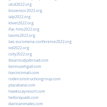
utcd2022.org
biosensor2022.org
ialp2022.org
klivet2022.org
ifac-hms2022.org
taoms2022.org
iias-euromena-conference2022.org
ivd2022.org
csity2022.org
ibsarstudyabroad.com
bennusehgall.com
tsecincinnati.com
roderconstructiongroup.com
plazabatai.com
hawkscayresort.com
hellonquads.com
diarioanimales.com