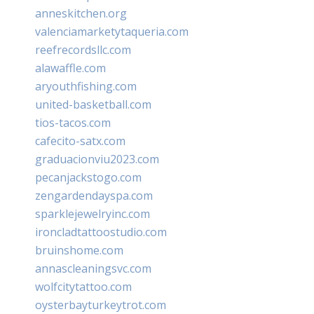
anneskitchen.org
valenciamarketytaqueria.com
reefrecordsllc.com
alawaffle.com
aryouthfishing.com
united-basketball.com
tios-tacos.com
cafecito-satx.com
graduacionviu2023.com
pecanjackstogo.com
zengardendayspa.com
sparklejewelryinc.com
ironcladtattoostudio.com
bruinshome.com
annascleaningsvc.com
wolfcitytattoo.com
oysterbayturkeytrot.com