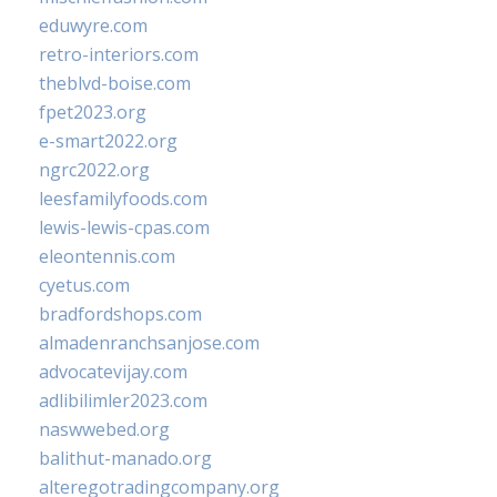
eduwyre.com
retro-interiors.com
theblvd-boise.com
fpet2023.org
e-smart2022.org
ngrc2022.org
leesfamilyfoods.com
lewis-lewis-cpas.com
eleontennis.com
cyetus.com
bradfordshops.com
almadenranchsanjose.com
advocatevijay.com
adlibilimler2023.com
naswwebed.org
balithut-manado.org
alteregotradingcompany.org