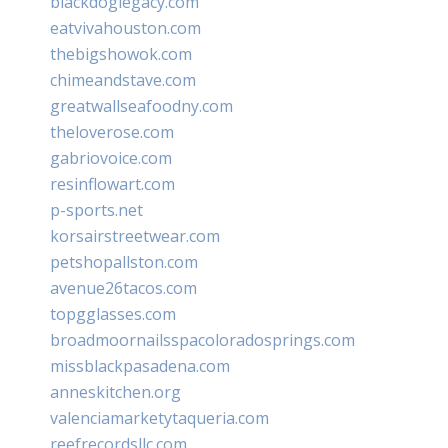
blackdoglegacy.com
eatvivahouston.com
thebigshowok.com
chimeandstave.com
greatwallseafoodny.com
theloverose.com
gabriovoice.com
resinflowart.com
p-sports.net
korsairstreetwear.com
petshopallston.com
avenue26tacos.com
topgglasses.com
broadmoornailsspacoloradosprings.com
missblackpasadena.com
anneskitchen.org
valenciamarketytaqueria.com
reefrecordsllc.com