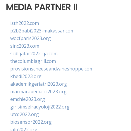
MEDIA PARTNER II
isth2022.com
p2b2pabi2023-makassar.com
wocfparis2023.org
sinc2023.com
scdlqatar2022-qa.com
thecolumbiagrill.com
provisionscheeseandwineshoppe.com
khedi2023.org
akademikgeriatri2023.org
marmarapediatri2023.org
emchie2023.org
girisimselradyoloji2022.org
utcd2022.org
biosensor2022.org
ialp2022.org