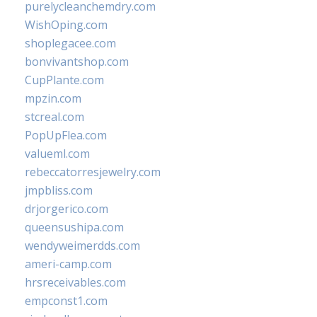
purelycleanchemdry.com
WishOping.com
shoplegacee.com
bonvivantshop.com
CupPlante.com
mpzin.com
stcreal.com
PopUpFlea.com
valueml.com
rebeccatorresjewelry.com
jmpbliss.com
drjorgerico.com
queensushipa.com
wendyweimerdds.com
ameri-camp.com
hrsreceivables.com
empconst1.com