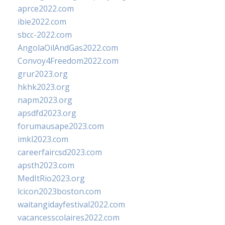
aprce2022.com
ibie2022.com
sbcc-2022.com
AngolaOilAndGas2022.com
Convoy4Freedom2022.com
grur2023.org
hkhk2023.org
napm2023.org
apsdfd2023.org
forumausape2023.com
imkl2023.com
careerfaircsd2023.com
apsth2023.com
MedItRio2023.org
lcicon2023boston.com
waitangidayfestival2022.com
vacancesscolaires2022.com