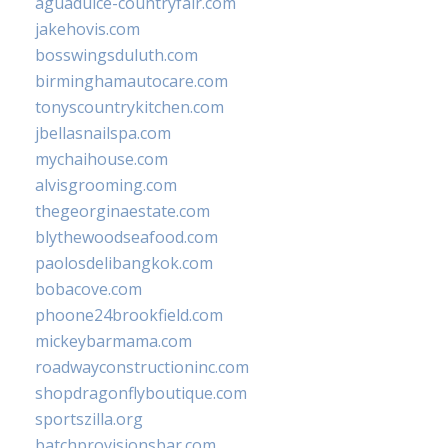
aguadulce-countryfair.com
jakehovis.com
bosswingsduluth.com
birminghamautocare.com
tonyscountrykitchen.com
jbellasnailspa.com
mychaihouse.com
alvisgrooming.com
thegeorginaestate.com
blythewoodseafood.com
paolosdelibangkok.com
bobacove.com
phoone24brookfield.com
mickeybarmama.com
roadwayconstructioninc.com
shopdragonflyboutique.com
sportszilla.org
batchprovisionsbar.com