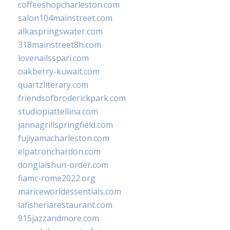
coffeeshopcharleston.com
salon104mainstreet.com
alkaspringswater.com
318mainstreet8h.com
lovenailsspari.com
oakberry-kuwait.com
quartzliterary.com
friendsofbroderickpark.com
studiopiattellina.com
jannagrillspringfield.com
fujiyamacharleston.com
elpatronchardon.com
donglaishun-order.com
fiamc-rome2022.org
mariceworldessentials.com
lafisheriarestaurant.com
915jazzandmore.com