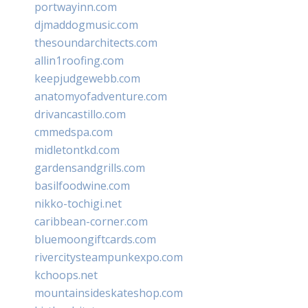
portwayinn.com
djmaddogmusic.com
thesoundarchitects.com
allin1roofing.com
keepjudgewebb.com
anatomyofadventure.com
drivancastillo.com
cmmedspa.com
midletontkd.com
gardensandgrills.com
basilfoodwine.com
nikko-tochigi.net
caribbean-corner.com
bluemoongiftcards.com
rivercitysteampunkexpo.com
kchoops.net
mountainsideskateshop.com