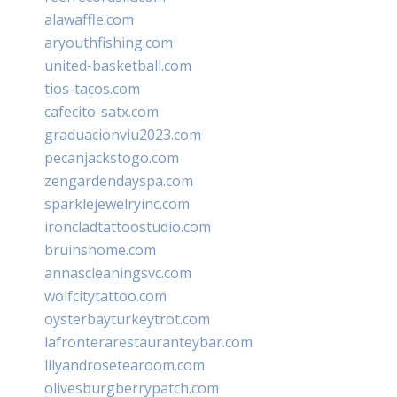
alawaffle.com
aryouthfishing.com
united-basketball.com
tios-tacos.com
cafecito-satx.com
graduacionviu2023.com
pecanjackstogo.com
zengardendayspa.com
sparklejewelryinc.com
ironcladtattoostudio.com
bruinshome.com
annascleaningsvc.com
wolfcitytattoo.com
oysterbayturkeytrot.com
lafronterarestauranteybar.com
lilyandrosetearoom.com
olivesburgberrypatch.com