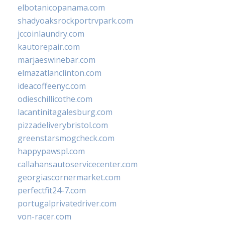
elbotanicopanama.com
shadyoaksrockportrvpark.com
jccoinlaundry.com
kautorepair.com
marjaeswinebar.com
elmazatlanclinton.com
ideacoffeenyc.com
odieschillicothe.com
lacantinitagalesburg.com
pizzadeliverybristol.com
greenstarsmogcheck.com
happypawspl.com
callahansautoservicecenter.com
georgiascornermarket.com
perfectfit24-7.com
portugalprivatedriver.com
von-racer.com