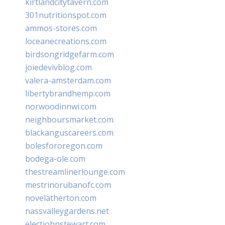
kirtlandcitytavern.com
301nutritionspot.com
ammos-stores.com
loceanecreations.com
birdsongridgefarm.com
joiedevivblog.com
valera-amsterdam.com
libertybrandhemp.com
norwoodinnwi.com
neighboursmarket.com
blackanguscareers.com
bolesfororegon.com
bodega-ole.com
thestreamlinerlounge.com
mestrinorubanofc.com
novelatherton.com
nassvalleygardens.net
electjohnstewart.com