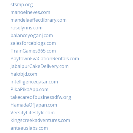
stsmp.org
manoelneves.com
mandelaeffectlibrary.com
roselynns.com
balanceyoganj.com
salesforceblogs.com
TrainGames365.com
BaytownEvaCationRentals.com
JabalpurCakeDelivery.com
halobjd.com
intelligenceqatar.com
PikaPikaApp.com
takecareofbusinessdfw.org
HamadaOfJapan.com
VersifyLifestyle.com
kingscreekadventures.com
antaeuslabs.com