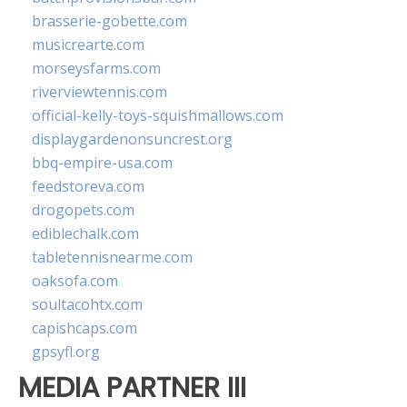
brasserie-gobette.com
musicrearte.com
morseysfarms.com
riverviewtennis.com
official-kelly-toys-squishmallows.com
displaygardenonsuncrest.org
bbq-empire-usa.com
feedstoreva.com
drogopets.com
ediblechalk.com
tabletennisnearme.com
oaksofa.com
soultacohtx.com
capishcaps.com
gpsyfl.org
MEDIA PARTNER III