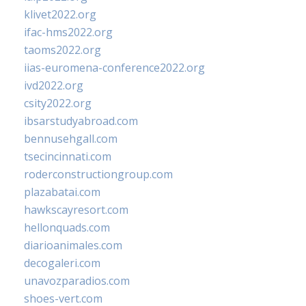
klivet2022.org
ifac-hms2022.org
taoms2022.org
iias-euromena-conference2022.org
ivd2022.org
csity2022.org
ibsarstudyabroad.com
bennusehgall.com
tsecincinnati.com
roderconstructiongroup.com
plazabatai.com
hawkscayresort.com
hellonquads.com
diarioanimales.com
decogaleri.com
unavozparadios.com
shoes-vert.com