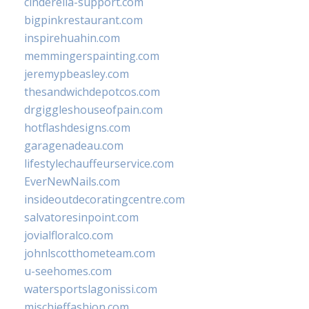
cinderella-support.com
bigpinkrestaurant.com
inspirehuahin.com
memmingerspainting.com
jeremypbeasley.com
thesandwichdepotcos.com
drgiggleshouseofpain.com
hotflashdesigns.com
garagenadeau.com
lifestylechauffeurservice.com
EverNewNails.com
insideoutdecoratingcentre.com
salvatoresinpoint.com
jovialfloralco.com
johnlscotthometeam.com
u-seehomes.com
watersportslagonissi.com
mischieffashion.com