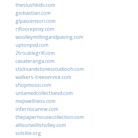
theslushkids.com
giobastian.com
glpascensori.com
rifloorepoxy.com
woolleymillingandpaving.com
uptonpvd.com
2troublegrill.com
casateranga.com
sticksandstonesstudiooh.com
walkers-treeservice.com
shopmossi.com
untamedcollectivesd.com
mxpwellness.com
infernocanine.com
thepaperhousecollection.com
allisonwillisholley.com
solslite.org