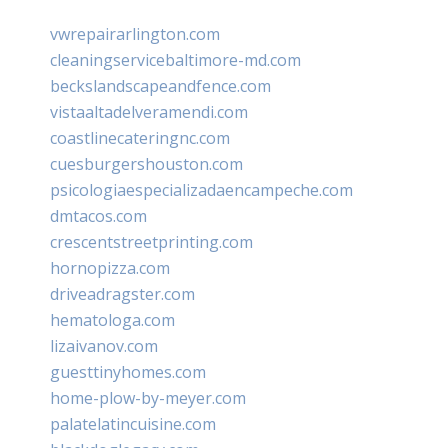
vwrepairarlington.com
cleaningservicebaltimore-md.com
beckslandscapeandfence.com
vistaaltadelveramendi.com
coastlinecateringnc.com
cuesburgershouston.com
psicologiaespecializadaencampeche.com
dmtacos.com
crescentstreetprinting.com
hornopizza.com
driveadragster.com
hematologa.com
lizaivanov.com
guesttinyhomes.com
home-plow-by-meyer.com
palatelatincuisine.com