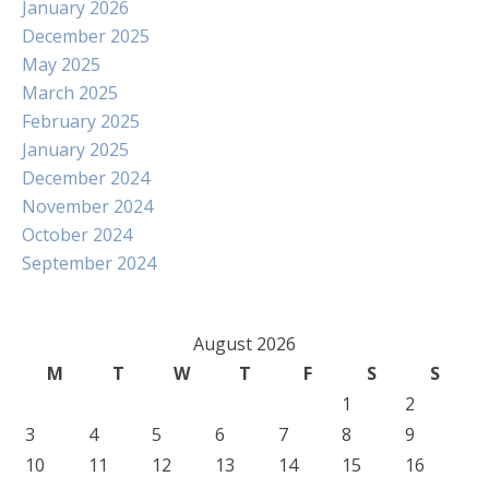
January 2026
December 2025
May 2025
March 2025
February 2025
January 2025
December 2024
November 2024
October 2024
September 2024
August 2026
M
T
W
T
F
S
S
1
2
3
4
5
6
7
8
9
10
11
12
13
14
15
16