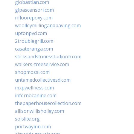
giobastian.com
glpascensori.com
rifloorepoxy.com
woolleymillingandpaving.com
uptonpvd.com
2troublegrill.com
casateranga.com
sticksandstonesstudiooh.com
walkers-treeservice.com
shopmossi.com
untamedcollectivesd.com
mxpwellness.com
infernocanine.com
thepaperhousecollection.com
allisonwillisholley.com
solslite.org
portwayinn.com