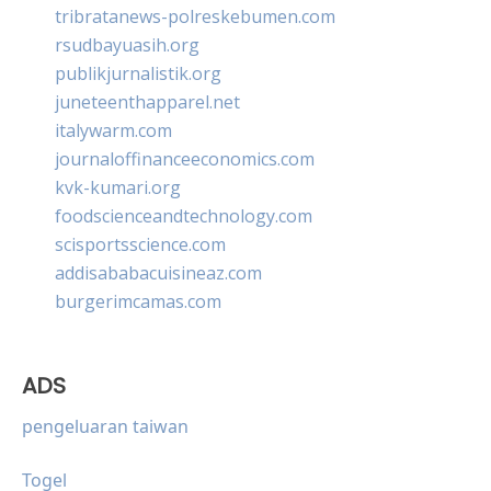
tribratanews-polreskebumen.com
rsudbayuasih.org
publikjurnalistik.org
juneteenthapparel.net
italywarm.com
journaloffinanceeconomics.com
kvk-kumari.org
foodscienceandtechnology.com
scisportsscience.com
addisababacuisineaz.com
burgerimcamas.com
ADS
pengeluaran taiwan
Togel