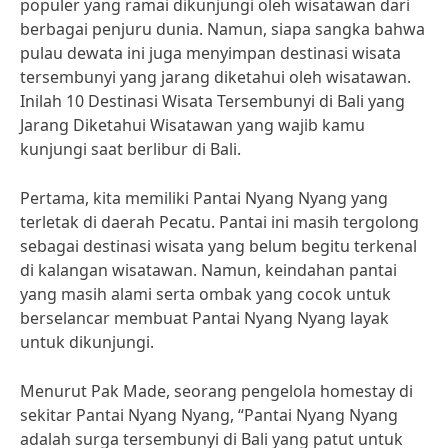
populer yang ramai dikunjungi oleh wisatawan dari
berbagai penjuru dunia. Namun, siapa sangka bahwa
pulau dewata ini juga menyimpan destinasi wisata
tersembunyi yang jarang diketahui oleh wisatawan.
Inilah 10 Destinasi Wisata Tersembunyi di Bali yang
Jarang Diketahui Wisatawan yang wajib kamu
kunjungi saat berlibur di Bali.
Pertama, kita memiliki Pantai Nyang Nyang yang
terletak di daerah Pecatu. Pantai ini masih tergolong
sebagai destinasi wisata yang belum begitu terkenal
di kalangan wisatawan. Namun, keindahan pantai
yang masih alami serta ombak yang cocok untuk
berselancar membuat Pantai Nyang Nyang layak
untuk dikunjungi.
Menurut Pak Made, seorang pengelola homestay di
sekitar Pantai Nyang Nyang, “Pantai Nyang Nyang
adalah surga tersembunyi di Bali yang patut untuk