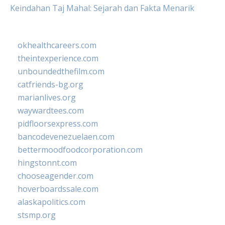
Keindahan Taj Mahal: Sejarah dan Fakta Menarik
okhealthcareers.com
theintexperience.com
unboundedthefilm.com
catfriends-bg.org
marianlives.org
waywardtees.com
pidfloorsexpress.com
bancodevenezuelaen.com
bettermoodfoodcorporation.com
hingstonnt.com
chooseagender.com
hoverboardssale.com
alaskapolitics.com
stsmp.org