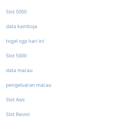
Slot 5000
data kamboja
togel sgp hari ini
Slot 5000
data macau
pengeluaran macau
Slot Axis
Slot Resmi