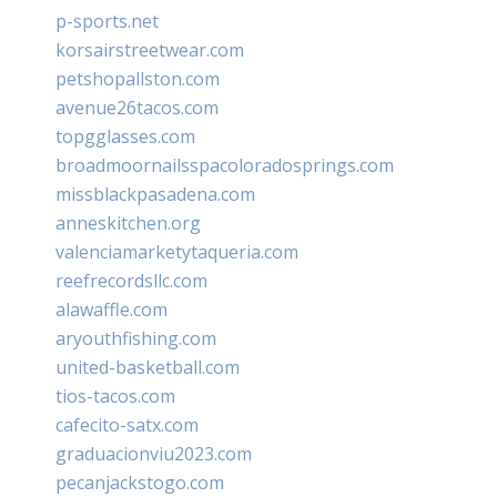
p-sports.net
korsairstreetwear.com
petshopallston.com
avenue26tacos.com
topgglasses.com
broadmoornailsspacoloradosprings.com
missblackpasadena.com
anneskitchen.org
valenciamarketytaqueria.com
reefrecordsllc.com
alawaffle.com
aryouthfishing.com
united-basketball.com
tios-tacos.com
cafecito-satx.com
graduacionviu2023.com
pecanjackstogo.com