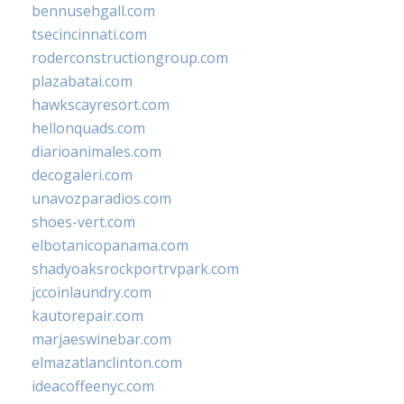
bennusehgall.com
tsecincinnati.com
roderconstructiongroup.com
plazabatai.com
hawkscayresort.com
hellonquads.com
diarioanimales.com
decogaleri.com
unavozparadios.com
shoes-vert.com
elbotanicopanama.com
shadyoaksrockportrvpark.com
jccoinlaundry.com
kautorepair.com
marjaeswinebar.com
elmazatlanclinton.com
ideacoffeenyc.com