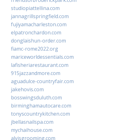
friendsofbroderickpark.com
studiopiattellina.com
jannagrillspringfield.com
fujiyamacharleston.com
elpatronchardon.com
donglaishun-order.com
fiamc-rome2022.org
mariceworldessentials.com
lafisheriarestaurant.com
915jazzandmore.com
aguadulce-countryfair.com
jakehovis.com
bosswingsduluth.com
birminghamautocare.com
tonyscountrykitchen.com
jbellasnailspa.com
mychaihouse.com
alvisgrooming.com