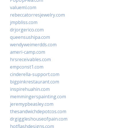
PopUpFlea.com
valueml.com
rebeccatorresjewelry.com
jmpbliss.com
drjorgerico.com
queensushipa.com
wendyweimerdds.com
ameri-camp.com
hrsreceivables.com
empconst1.com
cinderella-support.com
bigpinkrestaurant.com
inspirehuahin.com
memmingerspainting.com
jeremypbeasley.com
thesandwichdepotcos.com
drgiggleshouseofpain.com
hotflashdesigns.com