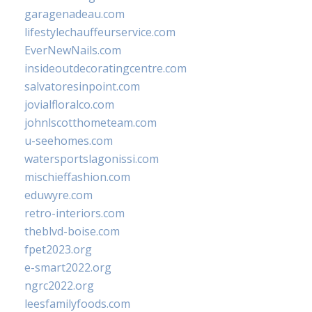
garagenadeau.com
lifestylechauffeurservice.com
EverNewNails.com
insideoutdecoratingcentre.com
salvatoresinpoint.com
jovialfloralco.com
johnlscotthometeam.com
u-seehomes.com
watersportslagonissi.com
mischieffashion.com
eduwyre.com
retro-interiors.com
theblvd-boise.com
fpet2023.org
e-smart2022.org
ngrc2022.org
leesfamilyfoods.com