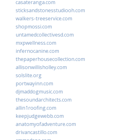
casateranga.com
sticksandstonesstudiooh.com
walkers-treeservice.com
shopmossi.com
untamedcollectivesd.com
mxpwellness.com
infernocanine.com
thepaperhousecollection.com
allisonwillisholley.com
solslite.org
portwayinn.com
djmaddogmusic.com
thesoundarchitects.com
allin1roofing.com
keepjudgewebb.com
anatomyofadventure.com
drivancastillo.com