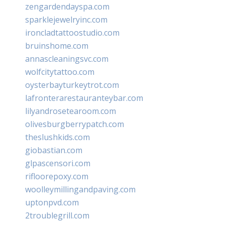
zengardendayspa.com
sparklejewelryinc.com
ironcladtattoostudio.com
bruinshome.com
annascleaningsvc.com
wolfcitytattoo.com
oysterbayturkeytrot.com
lafronterarestauranteybar.com
lilyandrosetearoom.com
olivesburgberrypatch.com
theslushkids.com
giobastian.com
glpascensori.com
rifloorepoxy.com
woolleymillingandpaving.com
uptonpvd.com
2troublegrill.com