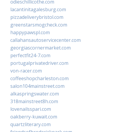
odieschillicothe.com
lacantinitagalesburg.com
pizzadeliverybristol.com
greenstarsmogcheck.com
happypawspl.com
callahansautoservicecenter.com
georgiascornermarket.com
perfectfit24-7.com
portugalprivatedriver.com
von-racer.com
coffeeshopcharleston.com
salon104mainstreet.com
alkaspringswater.com
318mainstreet8h.com
lovenailsspari.com
oakberry-kuwait.com
quartzliterary.com