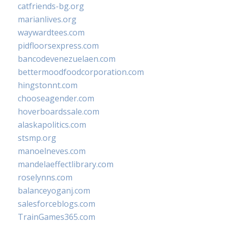
catfriends-bg.org
marianlives.org
waywardtees.com
pidfloorsexpress.com
bancodevenezuelaen.com
bettermoodfoodcorporation.com
hingstonnt.com
chooseagender.com
hoverboardssale.com
alaskapolitics.com
stsmp.org
manoelneves.com
mandelaeffectlibrary.com
roselynns.com
balanceyoganj.com
salesforceblogs.com
TrainGames365.com