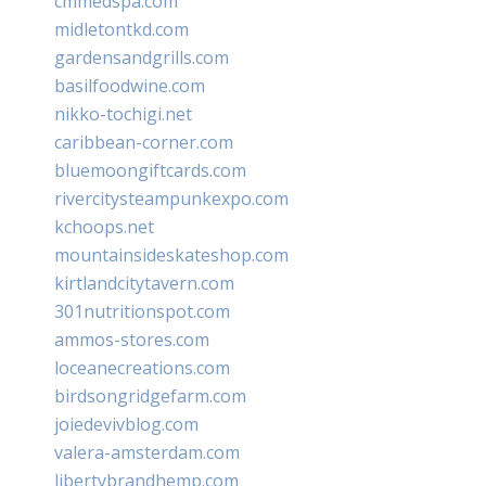
cmmedspa.com
midletontkd.com
gardensandgrills.com
basilfoodwine.com
nikko-tochigi.net
caribbean-corner.com
bluemoongiftcards.com
rivercitysteampunkexpo.com
kchoops.net
mountainsideskateshop.com
kirtlandcitytavern.com
301nutritionspot.com
ammos-stores.com
loceanecreations.com
birdsongridgefarm.com
joiedevivblog.com
valera-amsterdam.com
libertybrandhemp.com