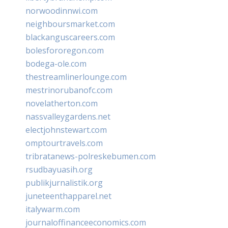
norwoodinnwi.com
neighboursmarket.com
blackanguscareers.com
bolesfororegon.com
bodega-ole.com
thestreamlinerlounge.com
mestrinorubanofc.com
novelatherton.com
nassvalleygardens.net
electjohnstewart.com
omptourtravels.com
tribratanews-polreskebumen.com
rsudbayuasih.org
publikjurnalistik.org
juneteenthapparel.net
italywarm.com
journaloffinanceeconomics.com