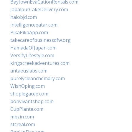
BaytownEvaCationRentals.com
JabalpurCakeDelivery.com
halobjd.com
intelligenceqatar.com
PikaPikaApp.com
takecareofbusinessdfw.org
HamadaOfJapan.com
VersifyLifestyle.com
kingscreekadventures.com
antaeuslabs.com
purelycleanchemdry.com
WishOping.com
shoplegacee.com
bonvivantshop.com
CupPlante.com
mpzin.com
stcreal.com