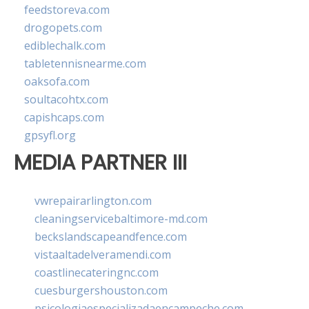
feedstoreva.com
drogopets.com
ediblechalk.com
tabletennisnearme.com
oaksofa.com
soultacohtx.com
capishcaps.com
gpsyfl.org
MEDIA PARTNER III
vwrepairarlington.com
cleaningservicebaltimore-md.com
beckslandscapeandfence.com
vistaaltadelveramendi.com
coastlinecateringnc.com
cuesburgershouston.com
psicologiaespecializadaencampeche.com