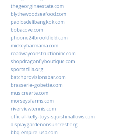
thegeorginaestate.com
blythewoodseafood.com
paolosdelibangkok.com
bobacove.com
phoone24brookfield.com
mickeybarmama.com
roadwayconstructioninc.com
shopdragonflyboutique.com
sportszilla.org
batchprovisionsbar.com
brasserie-gobette.com
musicrearte.com
morseysfarms.com
riverviewtennis.com
official-kelly-toys-squishmallows.com
displaygardenonsuncrest.org
bbq-empire-usa.com