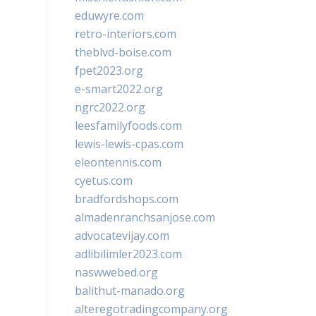
eduwyre.com
retro-interiors.com
theblvd-boise.com
fpet2023.org
e-smart2022.org
ngrc2022.org
leesfamilyfoods.com
lewis-lewis-cpas.com
eleontennis.com
cyetus.com
bradfordshops.com
almadenranchsanjose.com
advocatevijay.com
adlibilimler2023.com
naswwebed.org
balithut-manado.org
alteregotradingcompany.org