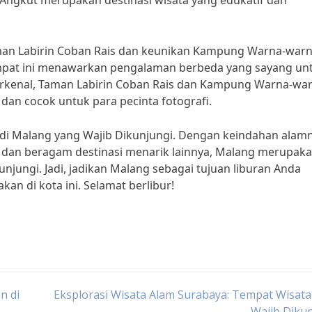
Angkut merupakan destinasi wisata yang edukatif dan
aman Labirin Coban Rais dan keunikan Kampung Warna-warn
empat ini menawarkan pengalaman berbeda yang sayang un
terkenal, Taman Labirin Coban Rais dan Kampung Warna-war
dan cocok untuk para pecinta fotografi.
k di Malang yang Wajib Dikunjungi. Dengan keindahan alam
 dan beragam destinasi menarik lainnya, Malang merupak
njungi. Jadi, jadikan Malang sebagai tujuan liburan Anda
an di kota ini. Selamat berlibur!
n di
Eksplorasi Wisata Alam Surabaya: Tempat Wisat
Wajib Diku