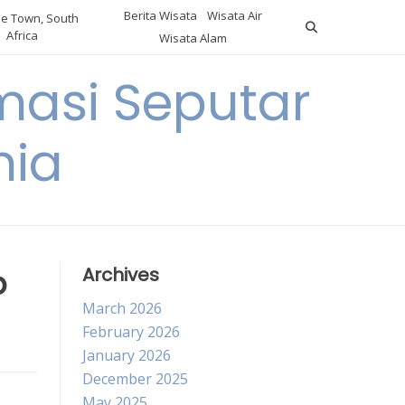
Berita Wisata
Wisata Air
e Town, South
Africa
Wisata Alam
masi Seputar
nia
b
Archives
March 2026
February 2026
January 2026
December 2025
May 2025