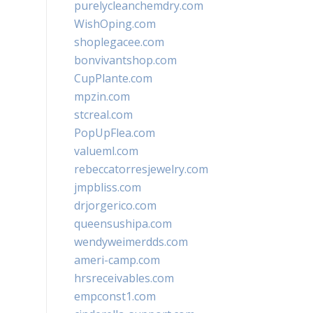
purelycleanchemdry.com
WishOping.com
shoplegacee.com
bonvivantshop.com
CupPlante.com
mpzin.com
stcreal.com
PopUpFlea.com
valueml.com
rebeccatorresjewelry.com
jmpbliss.com
drjorgerico.com
queensushipa.com
wendyweimerdds.com
ameri-camp.com
hrsreceivables.com
empconst1.com