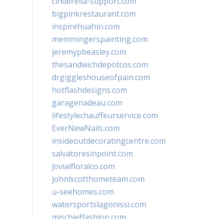
cinderella-support.com
bigpinkrestaurant.com
inspirehuahin.com
memmingerspainting.com
jeremypbeasley.com
thesandwichdepotcos.com
drgiggleshouseofpain.com
hotflashdesigns.com
garagenadeau.com
lifestylechauffeurservice.com
EverNewNails.com
insideoutdecoratingcentre.com
salvatoresinpoint.com
jovialfloralco.com
johnlscotthometeam.com
u-seehomes.com
watersportslagonissi.com
mischieffashion.com