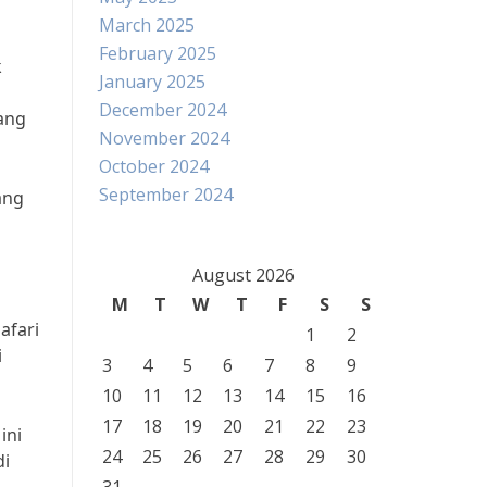
March 2025
February 2025
k
January 2025
December 2024
ang
November 2024
October 2024
September 2024
ang
August 2026
M
T
W
T
F
S
S
afari
1
2
i
3
4
5
6
7
8
9
10
11
12
13
14
15
16
17
18
19
20
21
22
23
ini
24
25
26
27
28
29
30
di