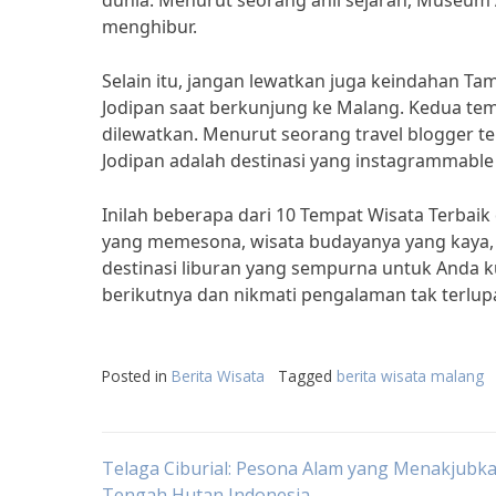
dunia. Menurut seorang ahli sejarah, Museum 
menghibur.
Selain itu, jangan lewatkan juga keindahan T
Jodipan saat berkunjung ke Malang. Kedua t
dilewatkan. Menurut seorang travel blogger 
Jodipan adalah destinasi yang instagrammable 
Inilah beberapa dari 10 Tempat Wisata Terbai
yang memesona, wisata budayanya yang kaya,
destinasi liburan yang sempurna untuk Anda ku
berikutnya dan nikmati pengalaman tak terlupak
Posted in
Berita Wisata
Tagged
berita wisata malang
Post
Telaga Ciburial: Pesona Alam yang Menakjubka
Tengah Hutan Indonesia