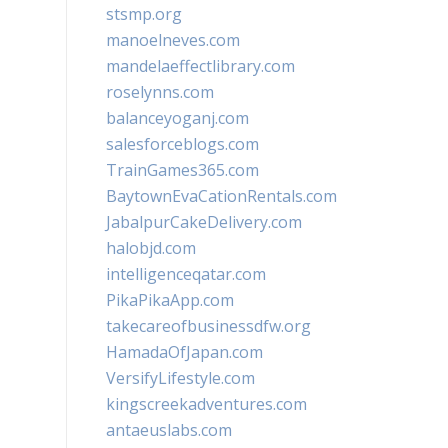
stsmp.org
manoelneves.com
mandelaeffectlibrary.com
roselynns.com
balanceyoganj.com
salesforceblogs.com
TrainGames365.com
BaytownEvaCationRentals.com
JabalpurCakeDelivery.com
halobjd.com
intelligenceqatar.com
PikaPikaApp.com
takecareofbusinessdfw.org
HamadaOfJapan.com
VersifyLifestyle.com
kingscreekadventures.com
antaeuslabs.com