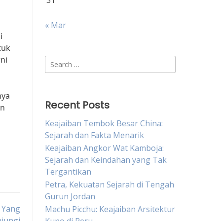
31
« Mar
i
tuk
ni
Search
for:
nya
Recent Posts
an
Keajaiban Tembok Besar China:
Sejarah dan Fakta Menarik
Keajaiban Angkor Wat Kamboja:
Sejarah dan Keindahan yang Tak
Tergantikan
Petra, Kekuatan Sejarah di Tengah
Gurun Jordan
a Yang
Machu Picchu: Keajaiban Arsitektur
njungi