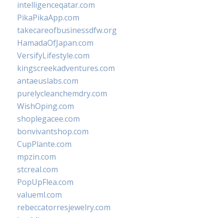
intelligenceqatar.com
PikaPikaApp.com
takecareofbusinessdfw.org
HamadaOfJapan.com
VersifyLifestyle.com
kingscreekadventures.com
antaeuslabs.com
purelycleanchemdry.com
WishOping.com
shoplegacee.com
bonvivantshop.com
CupPlante.com
mpzin.com
stcreal.com
PopUpFlea.com
valueml.com
rebeccatorresjewelry.com