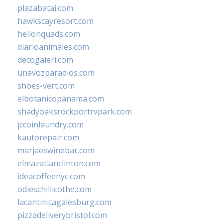
plazabatai.com
hawkscayresort.com
hellonquads.com
diarioanimales.com
decogaleri.com
unavozparadios.com
shoes-vert.com
elbotanicopanama.com
shadyoaksrockportrvpark.com
jccoinlaundry.com
kautorepair.com
marjaeswinebar.com
elmazatlanclinton.com
ideacoffeenyc.com
odieschillicothe.com
lacantinitagalesburg.com
pizzadeliverybristol.com