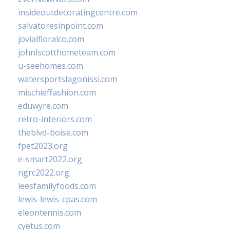
insideoutdecoratingcentre.com
salvatoresinpoint.com
jovialfloralco.com
johnlscotthometeam.com
u-seehomes.com
watersportslagonissi.com
mischieffashion.com
eduwyre.com
retro-interiors.com
theblvd-boise.com
fpet2023.org
e-smart2022.org
ngrc2022.org
leesfamilyfoods.com
lewis-lewis-cpas.com
eleontennis.com
cyetus.com