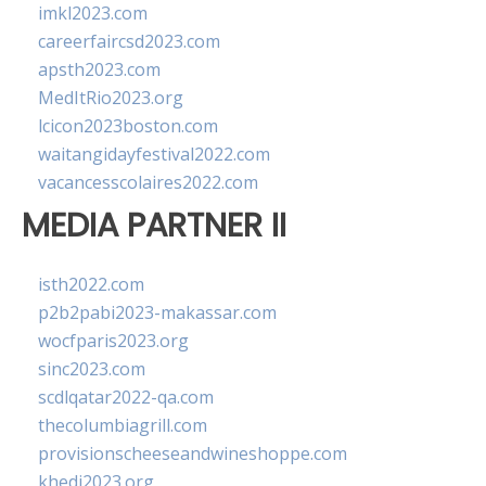
imkl2023.com
careerfaircsd2023.com
apsth2023.com
MedItRio2023.org
lcicon2023boston.com
waitangidayfestival2022.com
vacancesscolaires2022.com
MEDIA PARTNER II
isth2022.com
p2b2pabi2023-makassar.com
wocfparis2023.org
sinc2023.com
scdlqatar2022-qa.com
thecolumbiagrill.com
provisionscheeseandwineshoppe.com
khedi2023.org