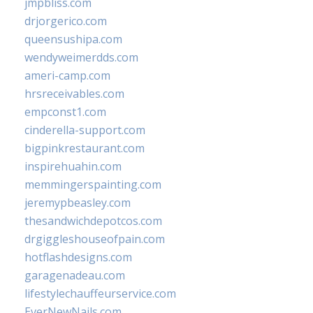
jmpbliss.com
drjorgerico.com
queensushipa.com
wendyweimerdds.com
ameri-camp.com
hrsreceivables.com
empconst1.com
cinderella-support.com
bigpinkrestaurant.com
inspirehuahin.com
memmingerspainting.com
jeremypbeasley.com
thesandwichdepotcos.com
drgiggleshouseofpain.com
hotflashdesigns.com
garagenadeau.com
lifestylechauffeurservice.com
EverNewNails.com