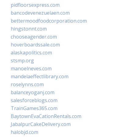
pidfloorsexpress.com
bancodevenezuelaen.com
bettermoodfoodcorporation.com
hingstonnt.com
chooseagender.com
hoverboardssale.com
alaskapolitics.com
stsmp.org
manoelneves.com
mandelaeffectlibrary.com
roselynns.com
balanceyoganj.com
salesforceblogs.com
TrainGames365.com
BaytownEvaCationRentals.com
JabalpurCakeDelivery.com
halobjd.com