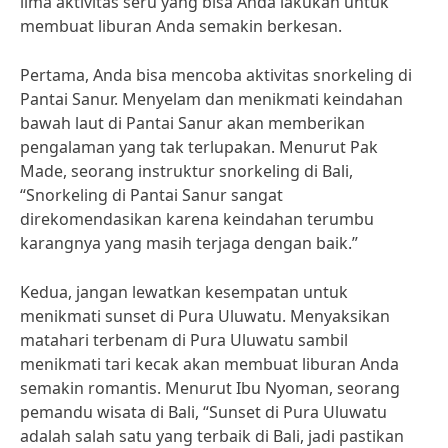
lima aktivitas seru yang bisa Anda lakukan untuk
membuat liburan Anda semakin berkesan.
Pertama, Anda bisa mencoba aktivitas snorkeling di
Pantai Sanur. Menyelam dan menikmati keindahan
bawah laut di Pantai Sanur akan memberikan
pengalaman yang tak terlupakan. Menurut Pak
Made, seorang instruktur snorkeling di Bali,
“Snorkeling di Pantai Sanur sangat
direkomendasikan karena keindahan terumbu
karangnya yang masih terjaga dengan baik.”
Kedua, jangan lewatkan kesempatan untuk
menikmati sunset di Pura Uluwatu. Menyaksikan
matahari terbenam di Pura Uluwatu sambil
menikmati tari kecak akan membuat liburan Anda
semakin romantis. Menurut Ibu Nyoman, seorang
pemandu wisata di Bali, “Sunset di Pura Uluwatu
adalah salah satu yang terbaik di Bali, jadi pastikan