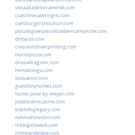
vistaaltadelveramendi.com
coastlinecateringnc.com
cuesburgershouston.com
psicologiaespecializadaencampeche.com
dmtacos.com
crescentstreetprinting.com
hornopizza.com
driveadragster.com
hematologa.com
lizaivanov.com
guesttinyhomes.com
home-plow-by-meyer.com
palatelatincuisine.com
blackdoglegacy.com
eatvivahouston.com
thebigshowok.com
chimeandstave.com