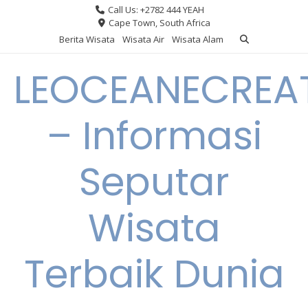
Skip
Call Us: +2782 444 YEAH
to
Cape Town, South Africa
content
Berita Wisata
Wisata Air
Wisata Alam
LEOCEANECREA
– Informasi
Seputar
Wisata
Terbaik Dunia