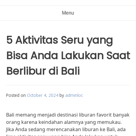
Menu
5 Aktivitas Seru yang
Bisa Anda Lakukan Saat
Berlibur di Bali
Posted on
October 4, 2024
by
adminloc
Bali memang menjadi destinasi liburan favorit banyak
orang karena keindahan alamnya yang memukau.
Jika Anda sedang merencanakan liburan ke Bali, ada