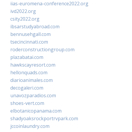
iias-euromena-conference2022.org
ivd2022.org
csity2022.org
ibsarstudyabroad.com
bennusehgall.com
tsecincinnati.com
roderconstructiongroup.com
plazabatai.com
hawkscayresort.com
hellonquads.com
diarioanimales.com
decogaleri.com
unavozparadios.com
shoes-vert.com
elbotanicopanama.com
shadyoaksrockportrvpark.com
jccoinlaundry.com