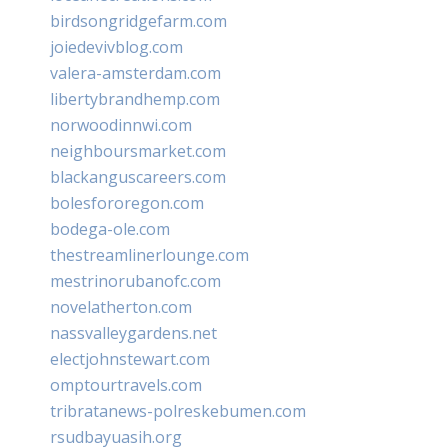
birdsongridgefarm.com
joiedevivblog.com
valera-amsterdam.com
libertybrandhemp.com
norwoodinnwi.com
neighboursmarket.com
blackanguscareers.com
bolesfororegon.com
bodega-ole.com
thestreamlinerlounge.com
mestrinorubanofc.com
novelatherton.com
nassvalleygardens.net
electjohnstewart.com
omptourtravels.com
tribratanews-polreskebumen.com
rsudbayuasih.org