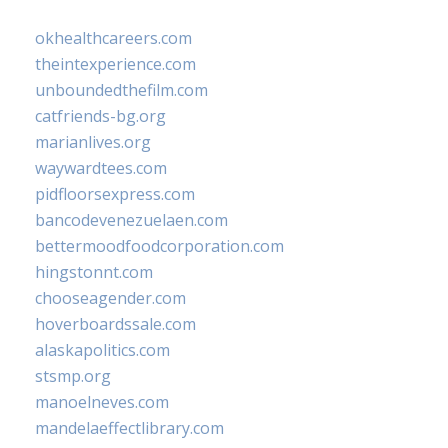
okhealthcareers.com
theintexperience.com
unboundedthefilm.com
catfriends-bg.org
marianlives.org
waywardtees.com
pidfloorsexpress.com
bancodevenezuelaen.com
bettermoodfoodcorporation.com
hingstonnt.com
chooseagender.com
hoverboardssale.com
alaskapolitics.com
stsmp.org
manoelneves.com
mandelaeffectlibrary.com