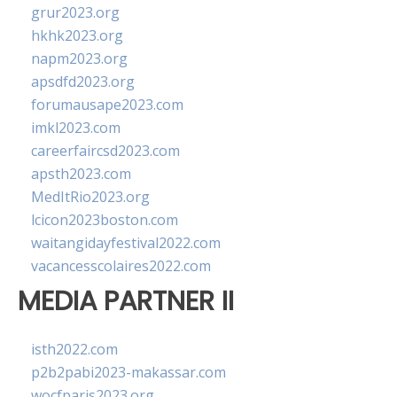
grur2023.org
hkhk2023.org
napm2023.org
apsdfd2023.org
forumausape2023.com
imkl2023.com
careerfaircsd2023.com
apsth2023.com
MedItRio2023.org
lcicon2023boston.com
waitangidayfestival2022.com
vacancesscolaires2022.com
MEDIA PARTNER II
isth2022.com
p2b2pabi2023-makassar.com
wocfparis2023.org