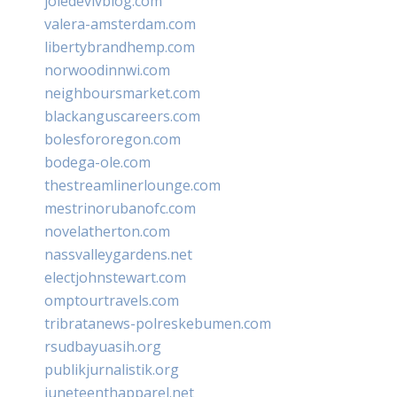
joiedevivblog.com
valera-amsterdam.com
libertybrandhemp.com
norwoodinnwi.com
neighboursmarket.com
blackanguscareers.com
bolesfororegon.com
bodega-ole.com
thestreamlinerlounge.com
mestrinorubanofc.com
novelatherton.com
nassvalleygardens.net
electjohnstewart.com
omptourtravels.com
tribratanews-polreskebumen.com
rsudbayuasih.org
publikjurnalistik.org
juneteenthapparel.net