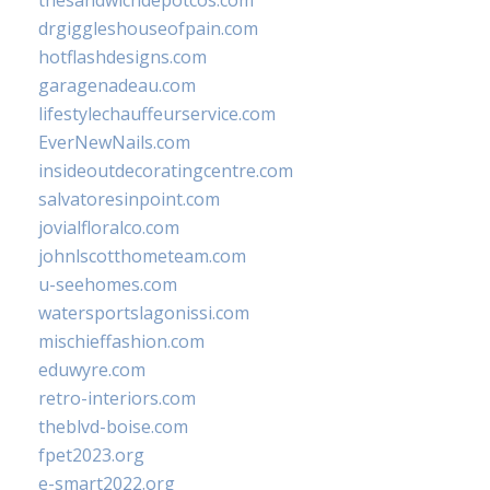
thesandwichdepotcos.com
drgiggleshouseofpain.com
hotflashdesigns.com
garagenadeau.com
lifestylechauffeurservice.com
EverNewNails.com
insideoutdecoratingcentre.com
salvatoresinpoint.com
jovialfloralco.com
johnlscotthometeam.com
u-seehomes.com
watersportslagonissi.com
mischieffashion.com
eduwyre.com
retro-interiors.com
theblvd-boise.com
fpet2023.org
e-smart2022.org