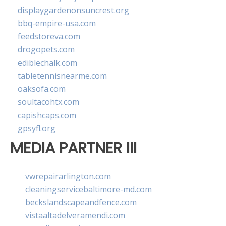
displaygardenonsuncrest.org
bbq-empire-usa.com
feedstoreva.com
drogopets.com
ediblechalk.com
tabletennisnearme.com
oaksofa.com
soultacohtx.com
capishcaps.com
gpsyfl.org
MEDIA PARTNER III
vwrepairarlington.com
cleaningservicebaltimore-md.com
beckslandscapeandfence.com
vistaaltadelveramendi.com