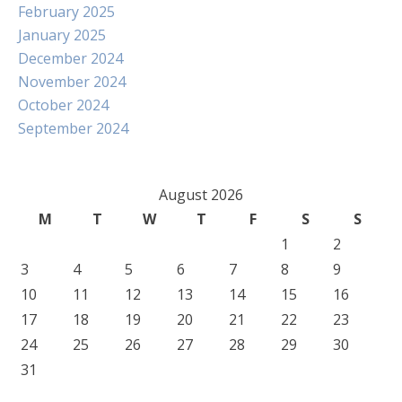
February 2025
January 2025
December 2024
November 2024
October 2024
September 2024
August 2026
M
T
W
T
F
S
S
1
2
3
4
5
6
7
8
9
10
11
12
13
14
15
16
17
18
19
20
21
22
23
24
25
26
27
28
29
30
31