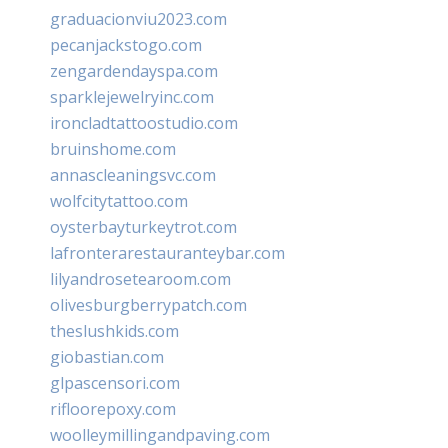
graduacionviu2023.com
pecanjackstogo.com
zengardendayspa.com
sparklejewelryinc.com
ironcladtattoostudio.com
bruinshome.com
annascleaningsvc.com
wolfcitytattoo.com
oysterbayturkeytrot.com
lafronterarestauranteybar.com
lilyandrosetearoom.com
olivesburgberrypatch.com
theslushkids.com
giobastian.com
glpascensori.com
rifloorepoxy.com
woolleymillingandpaving.com