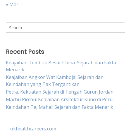
« Mar
Search
for:
Recent Posts
Keajaiban Tembok Besar China: Sejarah dan Fakta
Menarik
Keajaiban Angkor Wat Kamboja: Sejarah dan
Keindahan yang Tak Tergantikan
Petra, Kekuatan Sejarah di Tengah Gurun Jordan
Machu Picchu: Keajaiban Arsitektur Kuno di Peru
Keindahan Taj Mahal: Sejarah dan Fakta Menarik
okhealthcareers.com