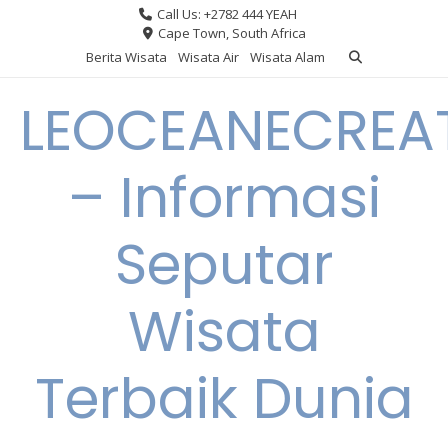
Skip
Call Us: +2782 444 YEAH
to
Cape Town, South Africa
content
Berita Wisata
Wisata Air
Wisata Alam
LEOCEANECREA
– Informasi
Seputar
Wisata
Terbaik Dunia