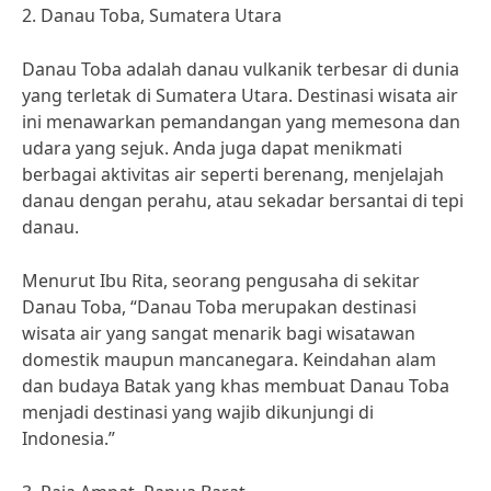
2. Danau Toba, Sumatera Utara
Danau Toba adalah danau vulkanik terbesar di dunia
yang terletak di Sumatera Utara. Destinasi wisata air
ini menawarkan pemandangan yang memesona dan
udara yang sejuk. Anda juga dapat menikmati
berbagai aktivitas air seperti berenang, menjelajah
danau dengan perahu, atau sekadar bersantai di tepi
danau.
Menurut Ibu Rita, seorang pengusaha di sekitar
Danau Toba, “Danau Toba merupakan destinasi
wisata air yang sangat menarik bagi wisatawan
domestik maupun mancanegara. Keindahan alam
dan budaya Batak yang khas membuat Danau Toba
menjadi destinasi yang wajib dikunjungi di
Indonesia.”