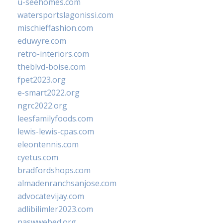
u-seehomes.com
watersportslagonissi.com
mischieffashion.com
eduwyre.com
retro-interiors.com
theblvd-boise.com
fpet2023.org
e-smart2022.org
ngrc2022.org
leesfamilyfoods.com
lewis-lewis-cpas.com
eleontennis.com
cyetus.com
bradfordshops.com
almadenranchsanjose.com
advocatevijay.com
adlibilimler2023.com
naswwebed.org