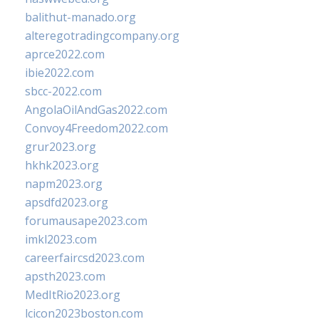
balithut-manado.org
alteregotradingcompany.org
aprce2022.com
ibie2022.com
sbcc-2022.com
AngolaOilAndGas2022.com
Convoy4Freedom2022.com
grur2023.org
hkhk2023.org
napm2023.org
apsdfd2023.org
forumausape2023.com
imkl2023.com
careerfaircsd2023.com
apsth2023.com
MedItRio2023.org
lcicon2023boston.com