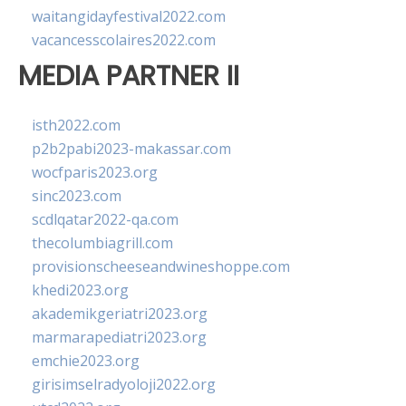
waitangidayfestival2022.com
vacancesscolaires2022.com
MEDIA PARTNER II
isth2022.com
p2b2pabi2023-makassar.com
wocfparis2023.org
sinc2023.com
scdlqatar2022-qa.com
thecolumbiagrill.com
provisionscheeseandwineshoppe.com
khedi2023.org
akademikgeriatri2023.org
marmarapediatri2023.org
emchie2023.org
girisimselradyoloji2022.org