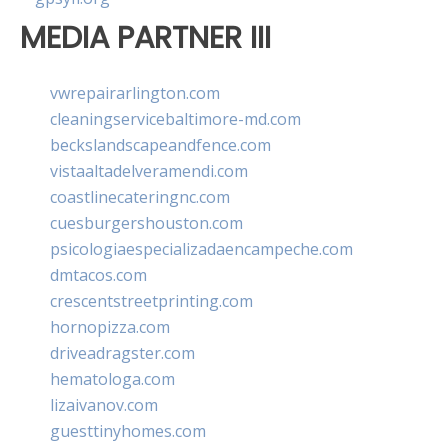
MEDIA PARTNER III
vwrepairarlington.com
cleaningservicebaltimore-md.com
beckslandscapeandfence.com
vistaaltadelveramendi.com
coastlinecateringnc.com
cuesburgershouston.com
psicologiaespecializadaencampeche.com
dmtacos.com
crescentstreetprinting.com
hornopizza.com
driveadragster.com
hematologa.com
lizaivanov.com
guesttinyhomes.com