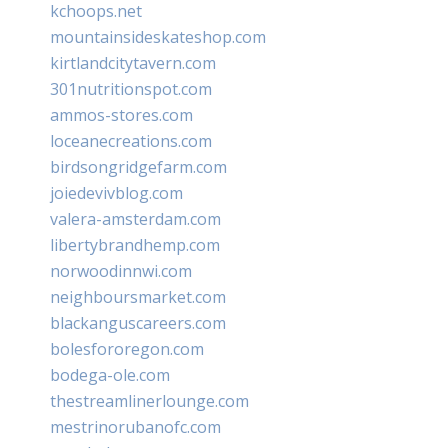
kchoops.net
mountainsideskateshop.com
kirtlandcitytavern.com
301nutritionspot.com
ammos-stores.com
loceanecreations.com
birdsongridgefarm.com
joiedevivblog.com
valera-amsterdam.com
libertybrandhemp.com
norwoodinnwi.com
neighboursmarket.com
blackanguscareers.com
bolesfororegon.com
bodega-ole.com
thestreamlinerlounge.com
mestrinorubanofc.com