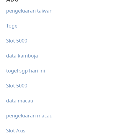
pengeluaran taiwan
Togel
Slot 5000
data kamboja
togel sgp hari ini
Slot 5000
data macau
pengeluaran macau
Slot Axis