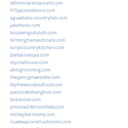
lafisheriarestaurant.com
915jazzandmore.com
aguadulce-countryfair.com
jakehovis.com
bosswingsduluth.com
birminghamautocare.com
tonyscountrykitchen.com
jbellasnailspa.com
mychaihouse.com
alvisgrooming.com
thegeorginaestate.com
blythewoodseafood.com
paolosdelibangkok.com
bobacove.com
phoone24brookfield.com
mickeybarmama.com
roadwayconstructioninc.com