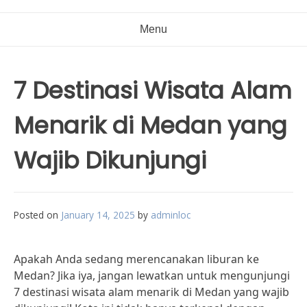
Menu
7 Destinasi Wisata Alam
Menarik di Medan yang
Wajib Dikunjungi
Posted on
January 14, 2025
by
adminloc
Apakah Anda sedang merencanakan liburan ke
Medan? Jika iya, jangan lewatkan untuk mengunjungi
7 destinasi wisata alam menarik di Medan yang wajib