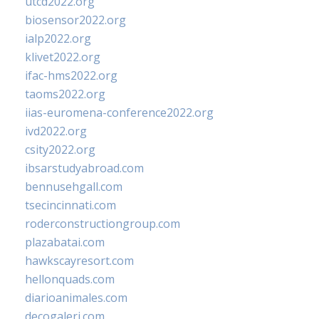
utcd2022.org
biosensor2022.org
ialp2022.org
klivet2022.org
ifac-hms2022.org
taoms2022.org
iias-euromena-conference2022.org
ivd2022.org
csity2022.org
ibsarstudyabroad.com
bennusehgall.com
tsecincinnati.com
roderconstructiongroup.com
plazabatai.com
hawkscayresort.com
hellonquads.com
diarioanimales.com
decogaleri.com