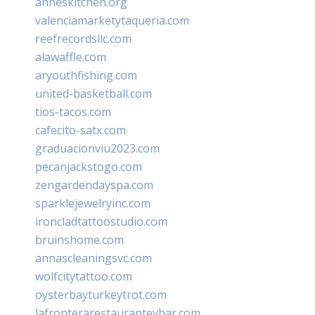
anneskitchen.org
valenciamarketytaqueria.com
reefrecordsllc.com
alawaffle.com
aryouthfishing.com
united-basketball.com
tios-tacos.com
cafecito-satx.com
graduacionviu2023.com
pecanjackstogo.com
zengardendayspa.com
sparklejewelryinc.com
ironcladtattoostudio.com
bruinshome.com
annascleaningsvc.com
wolfcitytattoo.com
oysterbayturkeytrot.com
lafronterarestauranteybar.com