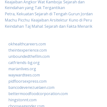
Keajaiban Angkor Wat Kamboja: Sejarah dan
Keindahan yang Tak Tergantikan
Petra, Kekuatan Sejarah di Tengah Gurun Jordan
Machu Picchu: Keajaiban Arsitektur Kuno di Peru
Keindahan Taj Mahal: Sejarah dan Fakta Menarik
okhealthcareers.com
theintexperience.com
unboundedthefilm.com
catfriends-bg.org
marianlives.org
waywardtees.com
pidfloorsexpress.com
bancodevenezuelaen.com
bettermoodfoodcorporation.com
hingstonnt.com
chooseagender.com