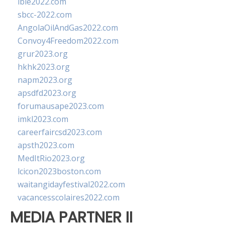
ibie2022.com
sbcc-2022.com
AngolaOilAndGas2022.com
Convoy4Freedom2022.com
grur2023.org
hkhk2023.org
napm2023.org
apsdfd2023.org
forumausape2023.com
imkl2023.com
careerfaircsd2023.com
apsth2023.com
MedItRio2023.org
lcicon2023boston.com
waitangidayfestival2022.com
vacancesscolaires2022.com
MEDIA PARTNER II