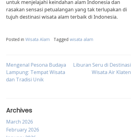
untuk menjelajahi keindahan alam Indonesia dan
rasakan sensasi petualangan yang tak terlupakan di
tujuh destinasi wisata alam terbaik di Indonesia.
Posted in
Wisata Alam
Tagged
wisata alam
Post
Mengenal Pesona Budaya
Liburan Seru di Destinasi
Lampung: Tempat Wisata
Wisata Air Klaten
dan Tradisi Unik
navigation
Archives
March 2026
February 2026