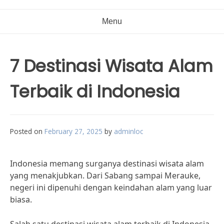
Menu
7 Destinasi Wisata Alam
Terbaik di Indonesia
Posted on
February 27, 2025
by
adminloc
Indonesia memang surganya destinasi wisata alam
yang menakjubkan. Dari Sabang sampai Merauke,
negeri ini dipenuhi dengan keindahan alam yang luar
biasa.