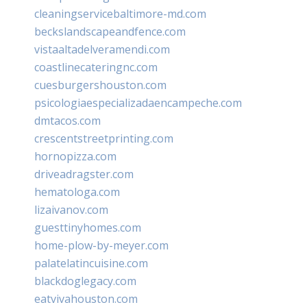
cleaningservicebaltimore-md.com
beckslandscapeandfence.com
vistaaltadelveramendi.com
coastlinecateringnc.com
cuesburgershouston.com
psicologiaespecializadaencampeche.com
dmtacos.com
crescentstreetprinting.com
hornopizza.com
driveadragster.com
hematologa.com
lizaivanov.com
guesttinyhomes.com
home-plow-by-meyer.com
palatelatincuisine.com
blackdoglegacy.com
eatvivahouston.com