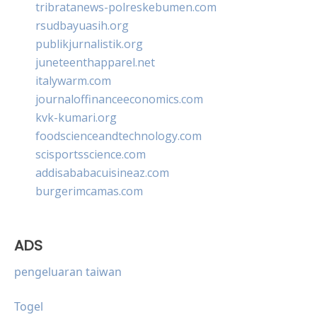
tribratanews-polreskebumen.com
rsudbayuasih.org
publikjurnalistik.org
juneteenthapparel.net
italywarm.com
journaloffinanceeconomics.com
kvk-kumari.org
foodscienceandtechnology.com
scisportsscience.com
addisababacuisineaz.com
burgerimcamas.com
ADS
pengeluaran taiwan
Togel