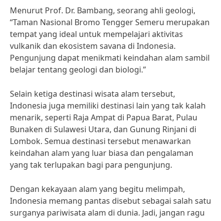
Menurut Prof. Dr. Bambang, seorang ahli geologi,
“Taman Nasional Bromo Tengger Semeru merupakan
tempat yang ideal untuk mempelajari aktivitas
vulkanik dan ekosistem savana di Indonesia.
Pengunjung dapat menikmati keindahan alam sambil
belajar tentang geologi dan biologi.”
Selain ketiga destinasi wisata alam tersebut,
Indonesia juga memiliki destinasi lain yang tak kalah
menarik, seperti Raja Ampat di Papua Barat, Pulau
Bunaken di Sulawesi Utara, dan Gunung Rinjani di
Lombok. Semua destinasi tersebut menawarkan
keindahan alam yang luar biasa dan pengalaman
yang tak terlupakan bagi para pengunjung.
Dengan kekayaan alam yang begitu melimpah,
Indonesia memang pantas disebut sebagai salah satu
surganya pariwisata alam di dunia. Jadi, jangan ragu