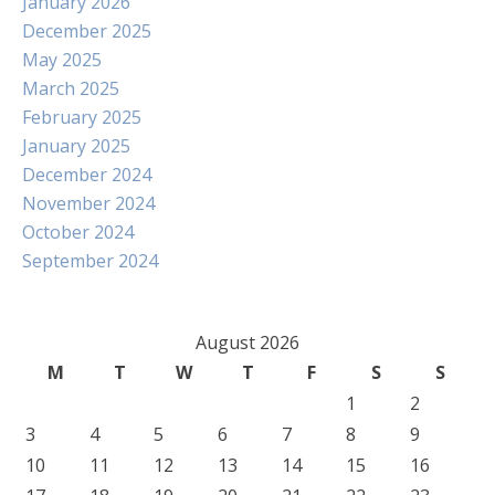
January 2026
December 2025
May 2025
March 2025
February 2025
January 2025
December 2024
November 2024
October 2024
September 2024
August 2026
M
T
W
T
F
S
S
1
2
3
4
5
6
7
8
9
10
11
12
13
14
15
16