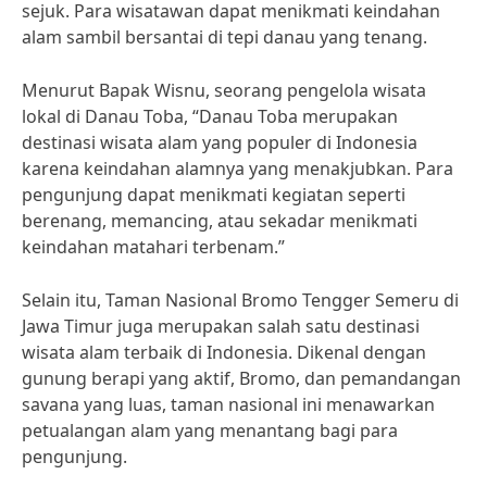
sejuk. Para wisatawan dapat menikmati keindahan
alam sambil bersantai di tepi danau yang tenang.
Menurut Bapak Wisnu, seorang pengelola wisata
lokal di Danau Toba, “Danau Toba merupakan
destinasi wisata alam yang populer di Indonesia
karena keindahan alamnya yang menakjubkan. Para
pengunjung dapat menikmati kegiatan seperti
berenang, memancing, atau sekadar menikmati
keindahan matahari terbenam.”
Selain itu, Taman Nasional Bromo Tengger Semeru di
Jawa Timur juga merupakan salah satu destinasi
wisata alam terbaik di Indonesia. Dikenal dengan
gunung berapi yang aktif, Bromo, dan pemandangan
savana yang luas, taman nasional ini menawarkan
petualangan alam yang menantang bagi para
pengunjung.