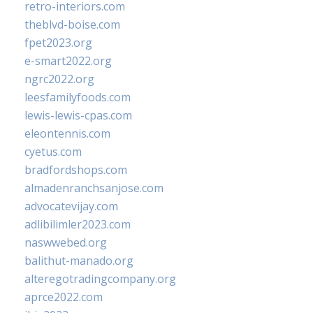
retro-interiors.com
theblvd-boise.com
fpet2023.org
e-smart2022.org
ngrc2022.org
leesfamilyfoods.com
lewis-lewis-cpas.com
eleontennis.com
cyetus.com
bradfordshops.com
almadenranchsanjose.com
advocatevijay.com
adlibilimler2023.com
naswwebed.org
balithut-manado.org
alteregotradingcompany.org
aprce2022.com