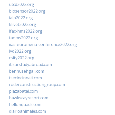
utcd2022.org
biosensor2022.org
ialp2022.org
klivet2022.org
ifac-hms2022.org
taoms2022.org
iias-euromena-conference2022.org
ivd2022.org
csity2022.org
ibsarstudyabroad.com
bennusehgall.com
tsecincinnati.com
roderconstructiongroup.com
plazabatai.com
hawkscayresort.com
hellonquads.com
diarioanimales.com