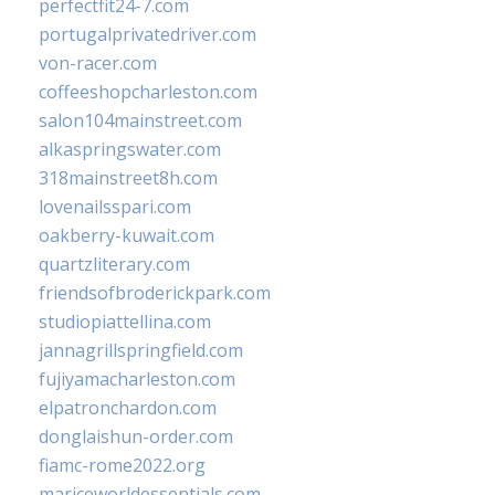
perfectfit24-7.com
portugalprivatedriver.com
von-racer.com
coffeeshopcharleston.com
salon104mainstreet.com
alkaspringswater.com
318mainstreet8h.com
lovenailsspari.com
oakberry-kuwait.com
quartzliterary.com
friendsofbroderickpark.com
studiopiattellina.com
jannagrillspringfield.com
fujiyamacharleston.com
elpatronchardon.com
donglaishun-order.com
fiamc-rome2022.org
mariceworldessentials.com