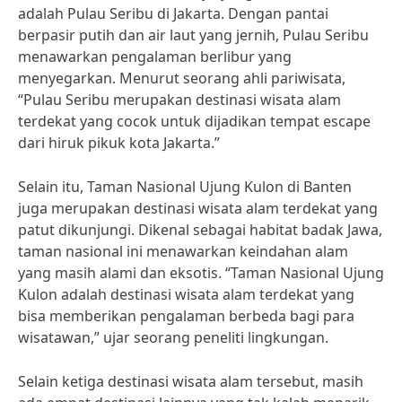
adalah Pulau Seribu di Jakarta. Dengan pantai
berpasir putih dan air laut yang jernih, Pulau Seribu
menawarkan pengalaman berlibur yang
menyegarkan. Menurut seorang ahli pariwisata,
“Pulau Seribu merupakan destinasi wisata alam
terdekat yang cocok untuk dijadikan tempat escape
dari hiruk pikuk kota Jakarta.”
Selain itu, Taman Nasional Ujung Kulon di Banten
juga merupakan destinasi wisata alam terdekat yang
patut dikunjungi. Dikenal sebagai habitat badak Jawa,
taman nasional ini menawarkan keindahan alam
yang masih alami dan eksotis. “Taman Nasional Ujung
Kulon adalah destinasi wisata alam terdekat yang
bisa memberikan pengalaman berbeda bagi para
wisatawan,” ujar seorang peneliti lingkungan.
Selain ketiga destinasi wisata alam tersebut, masih