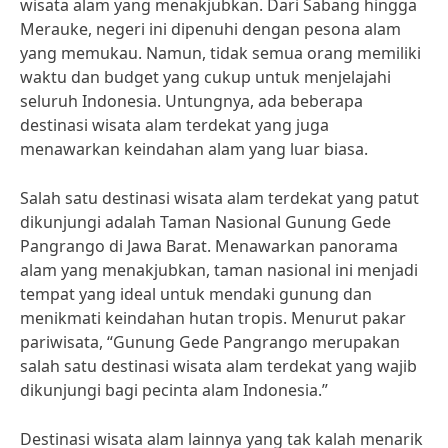
wisata alam yang menakjubkan. Dari Sabang hingga
Merauke, negeri ini dipenuhi dengan pesona alam
yang memukau. Namun, tidak semua orang memiliki
waktu dan budget yang cukup untuk menjelajahi
seluruh Indonesia. Untungnya, ada beberapa
destinasi wisata alam terdekat yang juga
menawarkan keindahan alam yang luar biasa.
Salah satu destinasi wisata alam terdekat yang patut
dikunjungi adalah Taman Nasional Gunung Gede
Pangrango di Jawa Barat. Menawarkan panorama
alam yang menakjubkan, taman nasional ini menjadi
tempat yang ideal untuk mendaki gunung dan
menikmati keindahan hutan tropis. Menurut pakar
pariwisata, “Gunung Gede Pangrango merupakan
salah satu destinasi wisata alam terdekat yang wajib
dikunjungi bagi pecinta alam Indonesia.”
Destinasi wisata alam lainnya yang tak kalah menarik