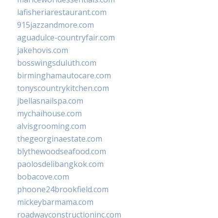
lafisheriarestaurant.com
915jazzandmore.com
aguadulce-countryfair.com
jakehovis.com
bosswingsduluth.com
birminghamautocare.com
tonyscountrykitchen.com
jbellasnailspa.com
mychaihouse.com
alvisgrooming.com
thegeorginaestate.com
blythewoodseafood.com
paolosdelibangkok.com
bobacove.com
phoone24brookfield.com
mickeybarmama.com
roadwayconstructioninc.com