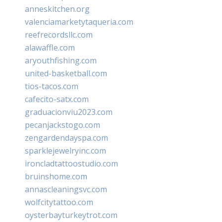
anneskitchen.org
valenciamarketytaqueria.com
reefrecordsllc.com
alawaffle.com
aryouthfishing.com
united-basketball.com
tios-tacos.com
cafecito-satx.com
graduacionviu2023.com
pecanjackstogo.com
zengardendayspa.com
sparklejewelryinc.com
ironcladtattoostudio.com
bruinshome.com
annascleaningsvc.com
wolfcitytattoo.com
oysterbayturkeytrot.com