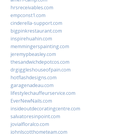
hrsreceivables.com
empconst1.com
cinderella-support.com
bigpinkrestaurant.com
inspirehuahin.com
memmingerspainting.com
jeremypbeasley.com
thesandwichdepotcos.com
drgiggleshouseofpain.com
hotflashdesigns.com
garagenadeau.com
lifestylechauffeurservice.com
EverNewNails.com
insideoutdecoratingcentre.com
salvatoresinpoint.com
jovialfloralco.com
johnlscotthometeam.com