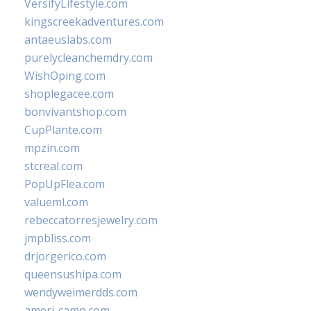
VersifyLifestyle.com
kingscreekadventures.com
antaeuslabs.com
purelycleanchemdry.com
WishOping.com
shoplegacee.com
bonvivantshop.com
CupPlante.com
mpzin.com
stcreal.com
PopUpFlea.com
valueml.com
rebeccatorresjewelry.com
jmpbliss.com
drjorgerico.com
queensushipa.com
wendyweimerdds.com
ameri-camp.com