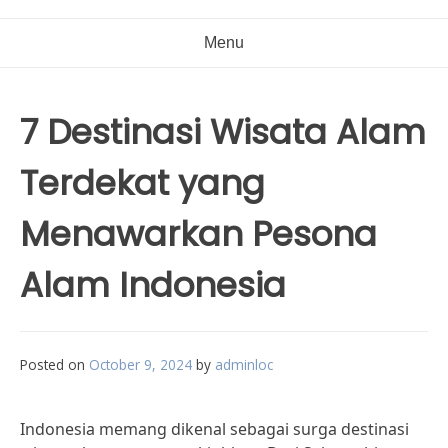
Menu
7 Destinasi Wisata Alam
Terdekat yang
Menawarkan Pesona
Alam Indonesia
Posted on
October 9, 2024
by
adminloc
Indonesia memang dikenal sebagai surga destinasi