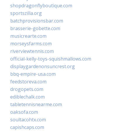
shopdragonflyboutique.com
sportszilla.org
batchprovisionsbar.com
brasserie-gobette.com
musicrearte.com
morseysfarms.com
riverviewtennis.com
official-kelly-toys-squishmallows.com
displaygardenonsuncrest.org
bbq-empire-usa.com
feedstoreva.com
drogopets.com
ediblechalk.com
tabletennisnearme.com
oaksofa.com
soultacohtx.com
capishcaps.com