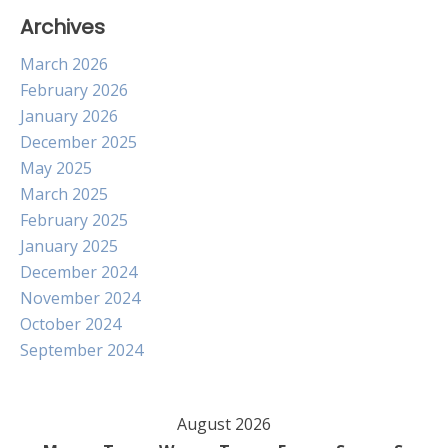
Archives
March 2026
February 2026
January 2026
December 2025
May 2025
March 2025
February 2025
January 2025
December 2024
November 2024
October 2024
September 2024
August 2026