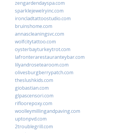
zengardendayspa.com
sparklejewelryinc.com
ironcladtattoostudio.com
bruinshome.com
annascleaningsvc.com
wolfcitytattoo.com
oysterbayturkeytrot.com
lafronterarestauranteybar.com
lilyandrosetearoom.com
olivesburgberrypatch.com
theslushkids.com
giobastian.com
glpascensori.com
rifloorepoxy.com
woolleymillingandpaving.com
uptonpvd.com
2troublegrill.com