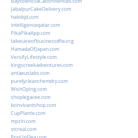
BaytownEvaCationRentals.com
JabalpurCakeDelivery.com
halobjd.com
intelligenceqatar.com
PikaPikaApp.com
takecareofbusinessdfw.org
HamadaOfJapan.com
VersifyLifestyle.com
kingscreekadventures.com
antaeuslabs.com
purelycleanchemdry.com
WishOping.com
shoplegacee.com
bonvivantshop.com
CupPlante.com
mpzin.com
stcreal.com
PopUpFlea.com