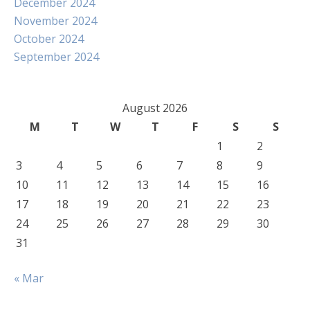
December 2024
November 2024
October 2024
September 2024
August 2026
M
T
W
T
F
S
S
1
2
3
4
5
6
7
8
9
10
11
12
13
14
15
16
17
18
19
20
21
22
23
24
25
26
27
28
29
30
31
« Mar