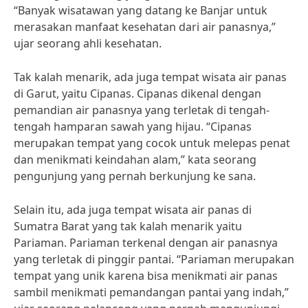
“Banyak wisatawan yang datang ke Banjar untuk
merasakan manfaat kesehatan dari air panasnya,”
ujar seorang ahli kesehatan.
Tak kalah menarik, ada juga tempat wisata air panas
di Garut, yaitu Cipanas. Cipanas dikenal dengan
pemandian air panasnya yang terletak di tengah-
tengah hamparan sawah yang hijau. “Cipanas
merupakan tempat yang cocok untuk melepas penat
dan menikmati keindahan alam,” kata seorang
pengunjung yang pernah berkunjung ke sana.
Selain itu, ada juga tempat wisata air panas di
Sumatra Barat yang tak kalah menarik yaitu
Pariaman. Pariaman terkenal dengan air panasnya
yang terletak di pinggir pantai. “Pariaman merupakan
tempat yang unik karena bisa menikmati air panas
sambil menikmati pemandangan pantai yang indah,”