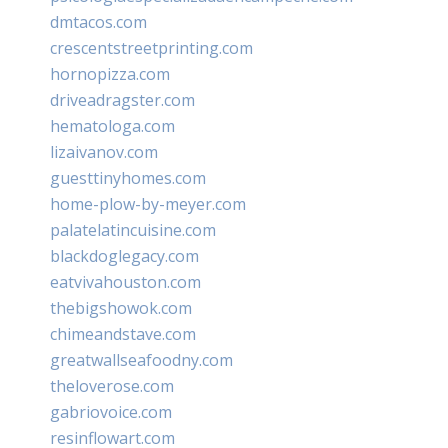
dmtacos.com
crescentstreetprinting.com
hornopizza.com
driveadragster.com
hematologa.com
lizaivanov.com
guesttinyhomes.com
home-plow-by-meyer.com
palatelatincuisine.com
blackdoglegacy.com
eatvivahouston.com
thebigshowok.com
chimeandstave.com
greatwallseafoodny.com
theloverose.com
gabriovoice.com
resinflowart.com