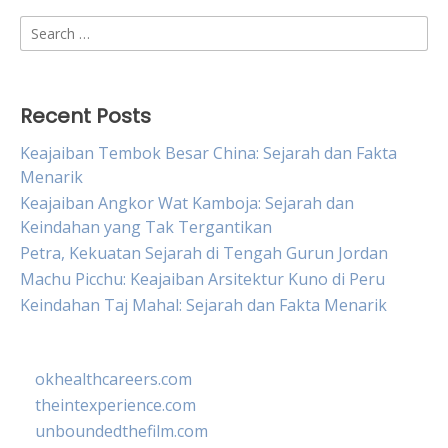
Search
for:
Recent Posts
Keajaiban Tembok Besar China: Sejarah dan Fakta
Menarik
Keajaiban Angkor Wat Kamboja: Sejarah dan
Keindahan yang Tak Tergantikan
Petra, Kekuatan Sejarah di Tengah Gurun Jordan
Machu Picchu: Keajaiban Arsitektur Kuno di Peru
Keindahan Taj Mahal: Sejarah dan Fakta Menarik
okhealthcareers.com
theintexperience.com
unboundedthefilm.com