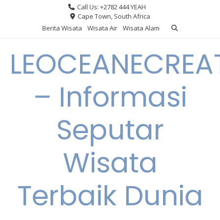
Skip
Call Us: +2782 444 YEAH
to
Cape Town, South Africa
content
Berita Wisata
Wisata Air
Wisata Alam
LEOCEANECREA
– Informasi
Seputar
Wisata
Terbaik Dunia