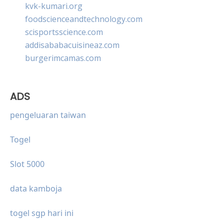
kvk-kumari.org
foodscienceandtechnology.com
scisportsscience.com
addisababacuisineaz.com
burgerimcamas.com
ADS
pengeluaran taiwan
Togel
Slot 5000
data kamboja
togel sgp hari ini