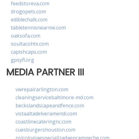
feedstoreva.com
drogopets.com
ediblechalk.com
tabletennisnearme.com
oaksofa.com
soultacohtx.com
capishcaps.com
gpsyfl.org
MEDIA PARTNER III
vwrepairarlington.com
cleaningservicebaltimore-md.com
beckslandscapeandfence.com
vistaaltadelveramendi.com
coastlinecateringnc.com
cuesburgershouston.com
psicologiaespecializadaencampeche.com