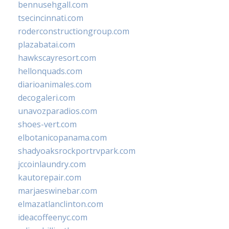
bennusehgall.com
tsecincinnati.com
roderconstructiongroup.com
plazabatai.com
hawkscayresort.com
hellonquads.com
diarioanimales.com
decogaleri.com
unavozparadios.com
shoes-vert.com
elbotanicopanama.com
shadyoaksrockportrvpark.com
jccoinlaundry.com
kautorepair.com
marjaeswinebar.com
elmazatlanclinton.com
ideacoffeenyc.com