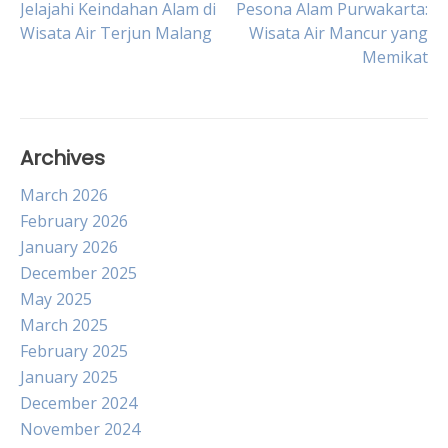
Post
Jelajahi Keindahan Alam di
Pesona Alam Purwakarta:
Wisata Air Terjun Malang
Wisata Air Mancur yang
Memikat
navigation
Archives
March 2026
February 2026
January 2026
December 2025
May 2025
March 2025
February 2025
January 2025
December 2024
November 2024