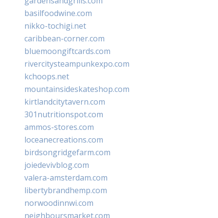
gardensandgrills.com
basilfoodwine.com
nikko-tochigi.net
caribbean-corner.com
bluemoongiftcards.com
rivercitysteampunkexpo.com
kchoops.net
mountainsideskateshop.com
kirtlandcitytavern.com
301nutritionspot.com
ammos-stores.com
loceanecreations.com
birdsongridgefarm.com
joiedevivblog.com
valera-amsterdam.com
libertybrandhemp.com
norwoodinnwi.com
neighboursmarket.com