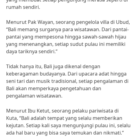
rumah sendiri.
Menurut Pak Wayan, seorang pengelola villa di Ubud,
“Bali memang surganya para wisatawan. Dari pantai-
pantai yang mempesona hingga sawah-sawah hijau
yang menenangkan, setiap sudut pulau ini memiliki
daya tariknya sendiri.”
Tidak hanya itu, Bali juga dikenal dengan
keberagaman budayanya. Dari upacara adat hingga
seni tari dan musik tradisional, setiap pengalaman di
Bali akan memperkaya pengetahuan dan
pengalaman wisatawan.
Menurut Ibu Ketut, seorang pelaku pariwisata di
Kuta, “Bali adalah tempat yang selalu memberikan
kejutan. Setiap kali saya mengunjungi pulau ini, selalu
ada hal baru yang bisa saya temukan dan nikmati.”