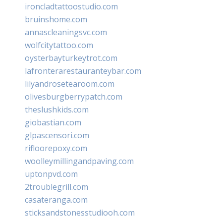
ironcladtattoostudio.com
bruinshome.com
annascleaningsvc.com
wolfcitytattoo.com
oysterbayturkeytrot.com
lafronterarestauranteybar.com
lilyandrosetearoom.com
olivesburgberrypatch.com
theslushkids.com
giobastian.com
glpascensori.com
rifloorepoxy.com
woolleymillingandpaving.com
uptonpvd.com
2troublegrill.com
casateranga.com
sticksandstonesstudiooh.com