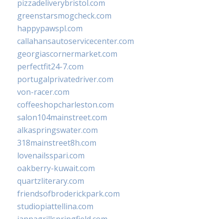
pizzadeliverybristol.com
greenstarsmogcheck.com
happypawspl.com
callahansautoservicecenter.com
georgiascornermarket.com
perfectfit24-7.com
portugalprivatedriver.com
von-racer.com
coffeeshopcharleston.com
salon104mainstreet.com
alkaspringswater.com
318mainstreet8h.com
lovenailsspari.com
oakberry-kuwait.com
quartzliterary.com
friendsofbroderickpark.com
studiopiattellina.com