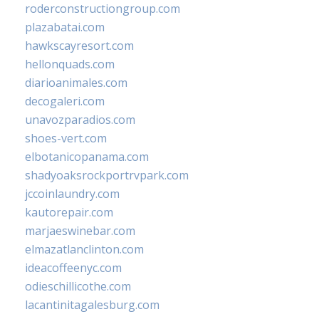
roderconstructiongroup.com
plazabatai.com
hawkscayresort.com
hellonquads.com
diarioanimales.com
decogaleri.com
unavozparadios.com
shoes-vert.com
elbotanicopanama.com
shadyoaksrockportrvpark.com
jccoinlaundry.com
kautorepair.com
marjaeswinebar.com
elmazatlanclinton.com
ideacoffeenyc.com
odieschillicothe.com
lacantinitagalesburg.com