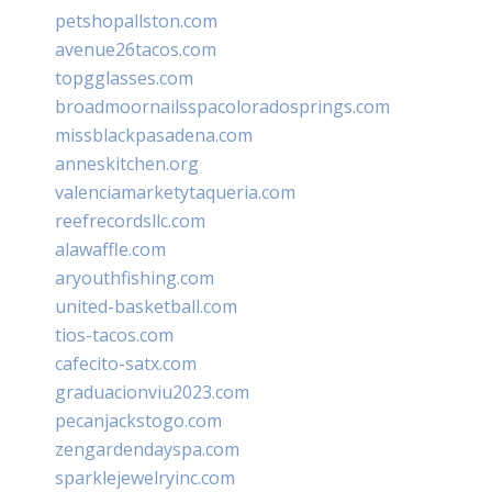
petshopallston.com
avenue26tacos.com
topgglasses.com
broadmoornailsspacoloradosprings.com
missblackpasadena.com
anneskitchen.org
valenciamarketytaqueria.com
reefrecordsllc.com
alawaffle.com
aryouthfishing.com
united-basketball.com
tios-tacos.com
cafecito-satx.com
graduacionviu2023.com
pecanjackstogo.com
zengardendayspa.com
sparklejewelryinc.com