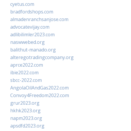
cyetus.com
bradfordshops.com
almadenranchsanjose.com
advocatevijay.com
adlibilimler2023.com
naswwebed.org
balithut-manado.org
alteregotradingcompany.org
aprce2022.com
ibie2022.com
sbcc-2022.com
AngolaOilAndGas2022.com
Convoy4Freedom2022.com
grur2023.org
hkhk2023.org
napm2023.org
apsdfd2023.org