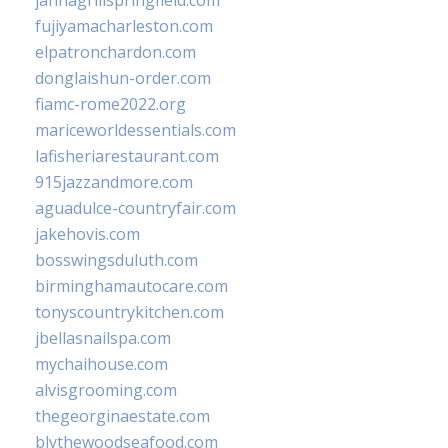
jannagrillspringfield.com
fujiyamacharleston.com
elpatronchardon.com
donglaishun-order.com
fiamc-rome2022.org
mariceworldessentials.com
lafisheriarestaurant.com
915jazzandmore.com
aguadulce-countryfair.com
jakehovis.com
bosswingsduluth.com
birminghamautocare.com
tonyscountrykitchen.com
jbellasnailspa.com
mychaihouse.com
alvisgrooming.com
thegeorginaestate.com
blythewoodseafood.com