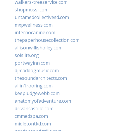
walkers-treeservice.com
shopmossi.com
untamedcollectivesd.com
mxpwellness.com
infernocanine.com
thepaperhousecollection.com
allisonwillisholley.com
solslite.org
portwayinn.com
djmaddogmusic.com
thesoundarchitects.com
allin1roofing.com
keepjudgewebb.com
anatomyofadventure.com
drivancastillo.com
cmmedspa.com
midletontkd.com