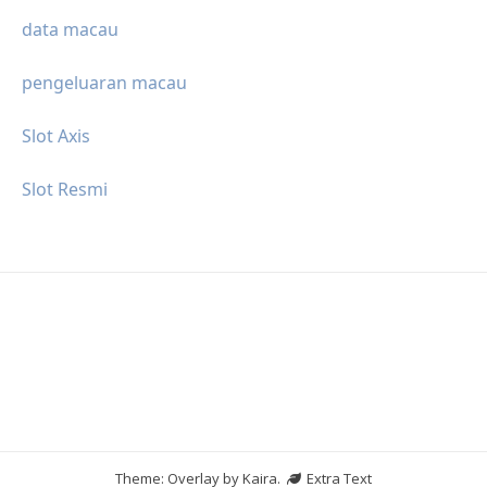
data macau
pengeluaran macau
Slot Axis
Slot Resmi
Theme: Overlay by
Kaira
.
Extra Text