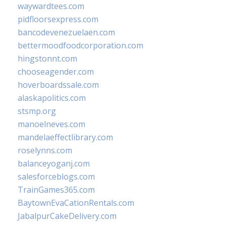
waywardtees.com
pidfloorsexpress.com
bancodevenezuelaen.com
bettermoodfoodcorporation.com
hingstonnt.com
chooseagender.com
hoverboardssale.com
alaskapolitics.com
stsmp.org
manoelneves.com
mandelaeffectlibrary.com
roselynns.com
balanceyoganj.com
salesforceblogs.com
TrainGames365.com
BaytownEvaCationRentals.com
JabalpurCakeDelivery.com