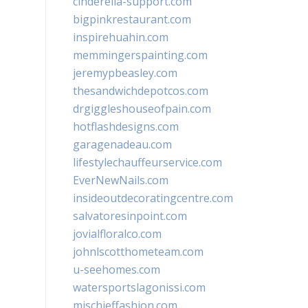
cinderella-support.com
bigpinkrestaurant.com
inspirehuahin.com
memmingerspainting.com
jeremypbeasley.com
thesandwichdepotcos.com
drgiggleshouseofpain.com
hotflashdesigns.com
garagenadeau.com
lifestylechauffeurservice.com
EverNewNails.com
insideoutdecoratingcentre.com
salvatoresinpoint.com
jovialfloralco.com
johnlscotthometeam.com
u-seehomes.com
watersportslagonissi.com
mischieffashion.com