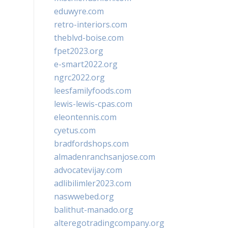
eduwyre.com
retro-interiors.com
theblvd-boise.com
fpet2023.org
e-smart2022.org
ngrc2022.org
leesfamilyfoods.com
lewis-lewis-cpas.com
eleontennis.com
cyetus.com
bradfordshops.com
almadenranchsanjose.com
advocatevijay.com
adlibilimler2023.com
naswwebed.org
balithut-manado.org
alteregotradingcompany.org