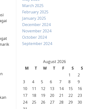
March 2025
February 2025
si
January 2025
agai
December 2024
November 2024
October 2024
ngat
September 2024
narik
August 2026
M
T
W
T
F
S
S
an
1
2
3
4
5
6
7
8
9
10
11
12
13
14
15
16
17
18
19
20
21
22
23
ikan
24
25
26
27
28
29
30