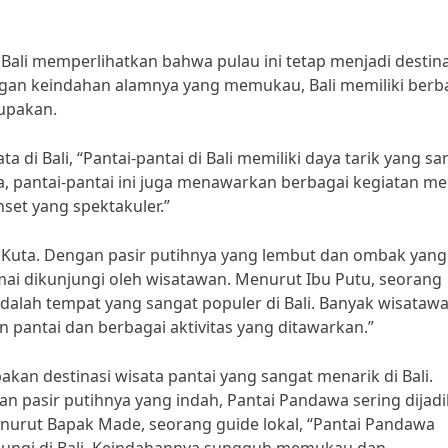
 Bali memperlihatkan bahwa pulau ini tetap menjadi destina
engan keindahan alamnya yang memukau, Bali memiliki berb
upakan.
di Bali, “Pantai-pantai di Bali memiliki daya tarik yang sa
a, pantai-pantai ini juga menawarkan berbagai kegiatan me
nset yang spektakuler.”
tai Kuta. Dengan pasir putihnya yang lembut dan ombak yang
amai dikunjungi oleh wisatawan. Menurut Ibu Putu, seorang
 adalah tempat yang sangat populer di Bali. Banyak wisataw
 pantai dan berbagai aktivitas yang ditawarkan.”
kan destinasi wisata pantai yang sangat menarik di Bali.
n pasir putihnya yang indah, Pantai Pandawa sering dijad
 Menurut Bapak Made, seorang guide lokal, “Pantai Pandawa