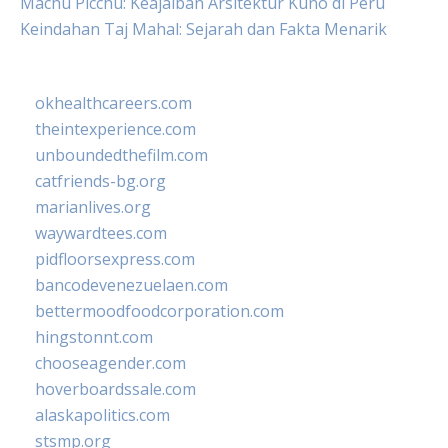
Machu Picchu: Keajaiban Arsitektur Kuno di Peru
Keindahan Taj Mahal: Sejarah dan Fakta Menarik
okhealthcareers.com
theintexperience.com
unboundedthefilm.com
catfriends-bg.org
marianlives.org
waywardtees.com
pidfloorsexpress.com
bancodevenezuelaen.com
bettermoodfoodcorporation.com
hingstonnt.com
chooseagender.com
hoverboardssale.com
alaskapolitics.com
stsmp.org