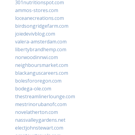
301nutritionspot.com
ammos-stores.com
loceanecreations.com
birdsongridgefarm.com
joiedevivblog.com
valera-amsterdam.com
libertybrandhemp.com
norwoodinnwi.com
neighboursmarket.com
blackanguscareers.com
bolesfororegon.com
bodega-ole.com
thestreamlinerlounge.com
mestrinorubanofc.com
novelatherton.com
nassvalleygardens.net
electjohnstewart.com