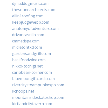
djmaddogmusic.com
thesoundarchitects.com
allin1roofing.com
keepjudgewebb.com
anatomyofadventure.com
drivancastillo.com
cmmedspa.com
midletontkd.com
gardensandgrills.com
basilfoodwine.com
nikko-tochigi.net
caribbean-corner.com
bluemoongiftcards.com
rivercitysteampunkexpo.com
kchoops.net
mountainsideskateshop.com
kirtlandcitytavern.com