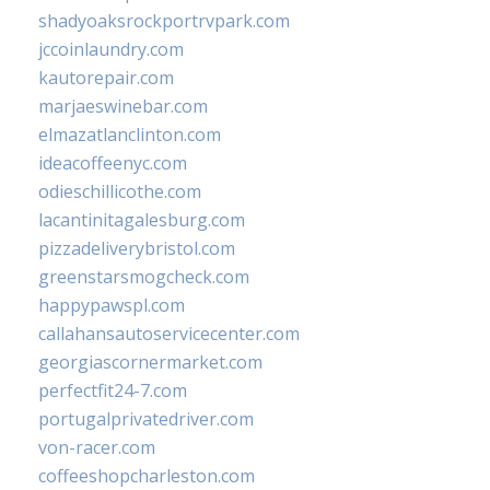
shadyoaksrockportrvpark.com
jccoinlaundry.com
kautorepair.com
marjaeswinebar.com
elmazatlanclinton.com
ideacoffeenyc.com
odieschillicothe.com
lacantinitagalesburg.com
pizzadeliverybristol.com
greenstarsmogcheck.com
happypawspl.com
callahansautoservicecenter.com
georgiascornermarket.com
perfectfit24-7.com
portugalprivatedriver.com
von-racer.com
coffeeshopcharleston.com