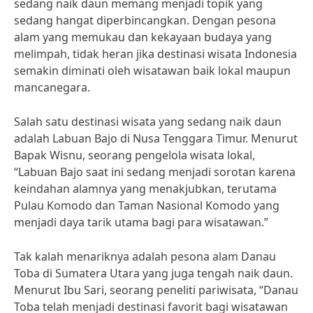
sedang naik daun memang menjadi topik yang
sedang hangat diperbincangkan. Dengan pesona
alam yang memukau dan kekayaan budaya yang
melimpah, tidak heran jika destinasi wisata Indonesia
semakin diminati oleh wisatawan baik lokal maupun
mancanegara.
Salah satu destinasi wisata yang sedang naik daun
adalah Labuan Bajo di Nusa Tenggara Timur. Menurut
Bapak Wisnu, seorang pengelola wisata lokal,
“Labuan Bajo saat ini sedang menjadi sorotan karena
keindahan alamnya yang menakjubkan, terutama
Pulau Komodo dan Taman Nasional Komodo yang
menjadi daya tarik utama bagi para wisatawan.”
Tak kalah menariknya adalah pesona alam Danau
Toba di Sumatera Utara yang juga tengah naik daun.
Menurut Ibu Sari, seorang peneliti pariwisata, “Danau
Toba telah menjadi destinasi favorit bagi wisatawan