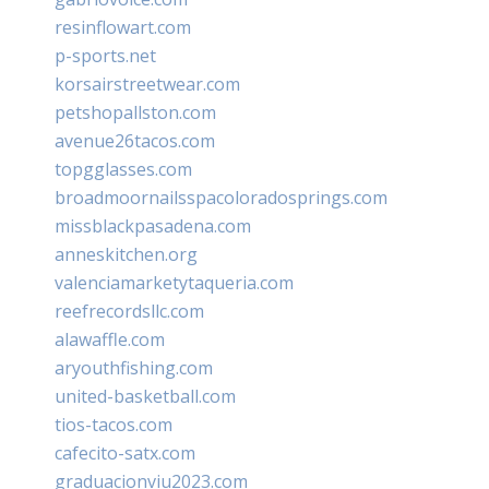
resinflowart.com
p-sports.net
korsairstreetwear.com
petshopallston.com
avenue26tacos.com
topgglasses.com
broadmoornailsspacoloradosprings.com
missblackpasadena.com
anneskitchen.org
valenciamarketytaqueria.com
reefrecordsllc.com
alawaffle.com
aryouthfishing.com
united-basketball.com
tios-tacos.com
cafecito-satx.com
graduacionviu2023.com