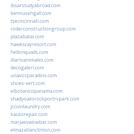
ibsarstudyabroad.com
bennusehgall.com
tsecincinnati.com
roderconstructiongroup.com
plazabatai.com
hawkscayresort.com
hellonquads.com
diarioanimales.com
decogaleri.com
unavozparadios.com
shoes-vert.com
elbotanicopanama.com
shadyoaksrockportrvpark.com
jccoinlaundry.com
kautorepair.com
marjaeswinebar.com
elmazatlanclinton.com