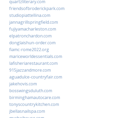
quartzliterary.com
friendsofbroderickpark.com
studiopiattellina.com
jannagrillspringfield.com
fujiyamacharleston.com
elpatronchardon.com
donglaishun-order.com
fiamc-rome2022.org
mariceworldessentials.com
lafisheriarestaurant.com
915jazzandmore.com
aguadulce-countryfair.com
jakehovis.com
bosswingsduluth.com
birminghamautocare.com
tonyscountrykitchen.com
jbellasnailspa.com