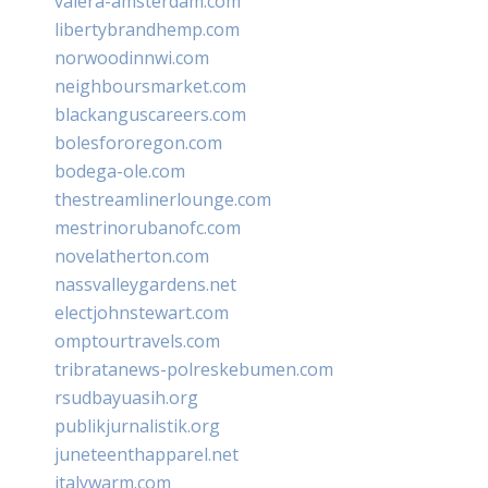
valera-amsterdam.com
libertybrandhemp.com
norwoodinnwi.com
neighboursmarket.com
blackanguscareers.com
bolesfororegon.com
bodega-ole.com
thestreamlinerlounge.com
mestrinorubanofc.com
novelatherton.com
nassvalleygardens.net
electjohnstewart.com
omptourtravels.com
tribratanews-polreskebumen.com
rsudbayuasih.org
publikjurnalistik.org
juneteenthapparel.net
italywarm.com