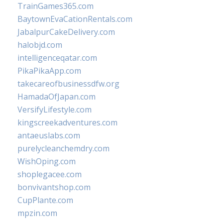
TrainGames365.com
BaytownEvaCationRentals.com
JabalpurCakeDelivery.com
halobjd.com
intelligenceqatar.com
PikaPikaApp.com
takecareofbusinessdfw.org
HamadaOfJapan.com
VersifyLifestyle.com
kingscreekadventures.com
antaeuslabs.com
purelycleanchemdry.com
WishOping.com
shoplegacee.com
bonvivantshop.com
CupPlante.com
mpzin.com