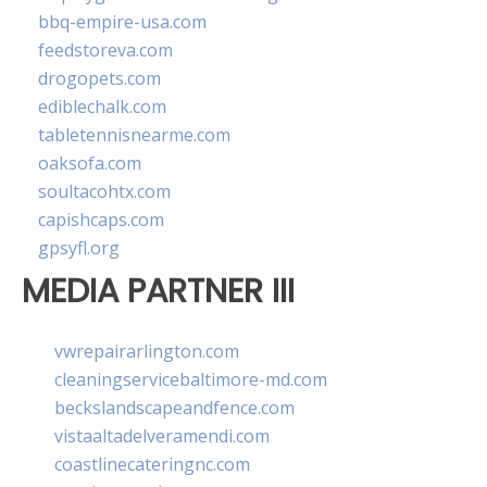
bbq-empire-usa.com
feedstoreva.com
drogopets.com
ediblechalk.com
tabletennisnearme.com
oaksofa.com
soultacohtx.com
capishcaps.com
gpsyfl.org
MEDIA PARTNER III
vwrepairarlington.com
cleaningservicebaltimore-md.com
beckslandscapeandfence.com
vistaaltadelveramendi.com
coastlinecateringnc.com