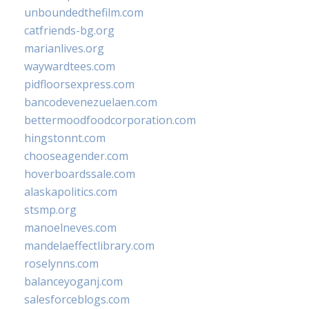
unboundedthefilm.com
catfriends-bg.org
marianlives.org
waywardtees.com
pidfloorsexpress.com
bancodevenezuelaen.com
bettermoodfoodcorporation.com
hingstonnt.com
chooseagender.com
hoverboardssale.com
alaskapolitics.com
stsmp.org
manoelneves.com
mandelaeffectlibrary.com
roselynns.com
balanceyoganj.com
salesforceblogs.com