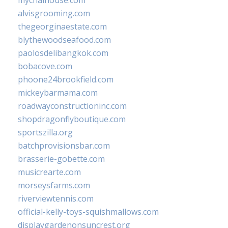
mychaihouse.com
alvisgrooming.com
thegeorginaestate.com
blythewoodseafood.com
paolosdelibangkok.com
bobacove.com
phoone24brookfield.com
mickeybarmama.com
roadwayconstructioninc.com
shopdragonflyboutique.com
sportszilla.org
batchprovisionsbar.com
brasserie-gobette.com
musicrearte.com
morseysfarms.com
riverviewtennis.com
official-kelly-toys-squishmallows.com
displaygardenonsuncrest.org