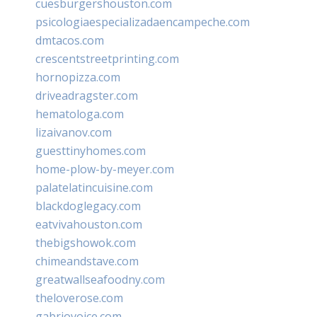
cuesburgershouston.com
psicologiaespecializadaencampeche.com
dmtacos.com
crescentstreetprinting.com
hornopizza.com
driveadragster.com
hematologa.com
lizaivanov.com
guesttinyhomes.com
home-plow-by-meyer.com
palatelatincuisine.com
blackdoglegacy.com
eatvivahouston.com
thebigshowok.com
chimeandstave.com
greatwallseafoodny.com
theloverose.com
gabriovoice.com