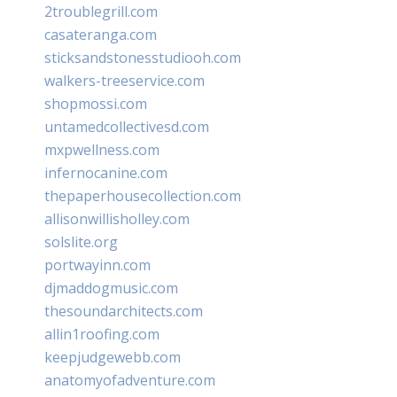
2troublegrill.com
casateranga.com
sticksandstonesstudiooh.com
walkers-treeservice.com
shopmossi.com
untamedcollectivesd.com
mxpwellness.com
infernocanine.com
thepaperhousecollection.com
allisonwillisholley.com
solslite.org
portwayinn.com
djmaddogmusic.com
thesoundarchitects.com
allin1roofing.com
keepjudgewebb.com
anatomyofadventure.com