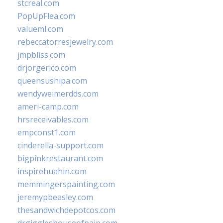
stcreal.com
PopUpFlea.com
valueml.com
rebeccatorresjewelry.com
jmpbliss.com
drjorgerico.com
queensushipa.com
wendyweimerdds.com
ameri-camp.com
hrsreceivables.com
empconst1.com
cinderella-support.com
bigpinkrestaurant.com
inspirehuahin.com
memmingerspainting.com
jeremypbeasley.com
thesandwichdepotcos.com