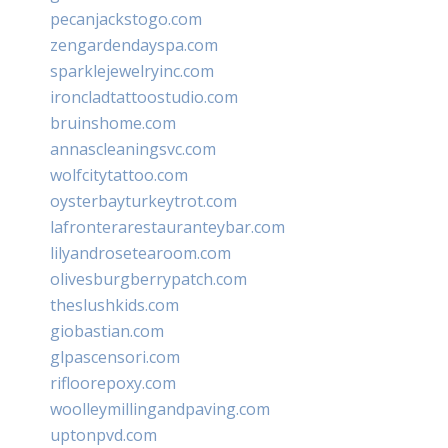
pecanjackstogo.com
zengardendayspa.com
sparklejewelryinc.com
ironcladtattoostudio.com
bruinshome.com
annascleaningsvc.com
wolfcitytattoo.com
oysterbayturkeytrot.com
lafronterarestauranteybar.com
lilyandrosetearoom.com
olivesburgberrypatch.com
theslushkids.com
giobastian.com
glpascensori.com
rifloorepoxy.com
woolleymillingandpaving.com
uptonpvd.com