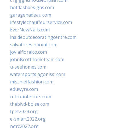
drgiggleshouseofpain.com
hotflashdesigns.com
garagenadeau.com
lifestylechauffeurservice.com
EverNewNails.com
insideoutdecoratingcentre.com
salvatoresinpoint.com
jovialfloralco.com
johnlscotthometeam.com
u-seehomes.com
watersportslagonissi.com
mischieffashion.com
eduwyre.com
retro-interiors.com
theblvd-boise.com
fpet2023.org
e-smart2022.org
ngrc2022.org