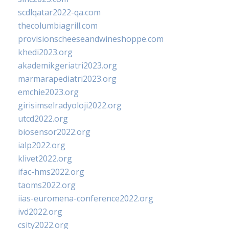
scdlqatar2022-qa.com
thecolumbiagrill.com
provisionscheeseandwineshoppe.com
khedi2023.org
akademikgeriatri2023.org
marmarapediatri2023.org
emchie2023.org
girisimselradyoloji2022.org
utcd2022.org
biosensor2022.org
ialp2022.org
klivet2022.org
ifac-hms2022.org
taoms2022.org
iias-euromena-conference2022.org
ivd2022.org
csity2022.org