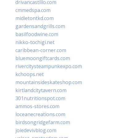
drivancastillo.com
cmmedspa.com
midletontkd.com
gardensandgrills.com
basilfoodwine.com
nikko-tochigi.net
caribbean-corner.com
bluemoongiftcards.com
rivercitysteampunkexpo.com
kchoops.net
mountainsideskateshop.com
kirtlandcitytavern.com
301nutritionspot.com
ammos-stores.com
loceanecreations.com
birdsongridgefarm.com
joiedevivblog.com