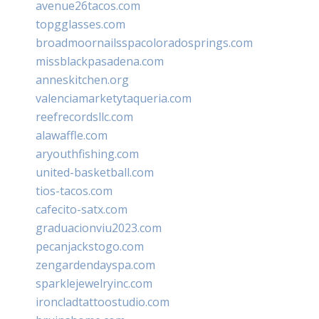
avenue26tacos.com
topgglasses.com
broadmoornailsspacoloradosprings.com
missblackpasadena.com
anneskitchen.org
valenciamarketytaqueria.com
reefrecordsllc.com
alawaffle.com
aryouthfishing.com
united-basketball.com
tios-tacos.com
cafecito-satx.com
graduacionviu2023.com
pecanjackstogo.com
zengardendayspa.com
sparklejewelryinc.com
ironcladtattoostudio.com