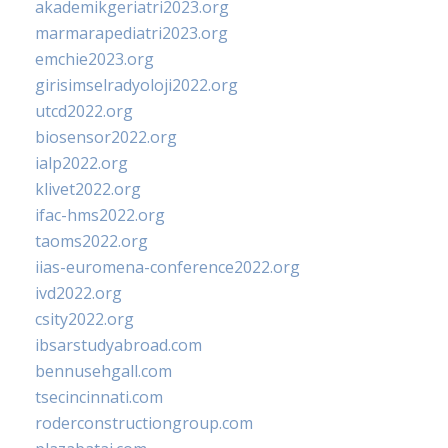
akademikgeriatri2023.org
marmarapediatri2023.org
emchie2023.org
girisimselradyoloji2022.org
utcd2022.org
biosensor2022.org
ialp2022.org
klivet2022.org
ifac-hms2022.org
taoms2022.org
iias-euromena-conference2022.org
ivd2022.org
csity2022.org
ibsarstudyabroad.com
bennusehgall.com
tsecincinnati.com
roderconstructiongroup.com