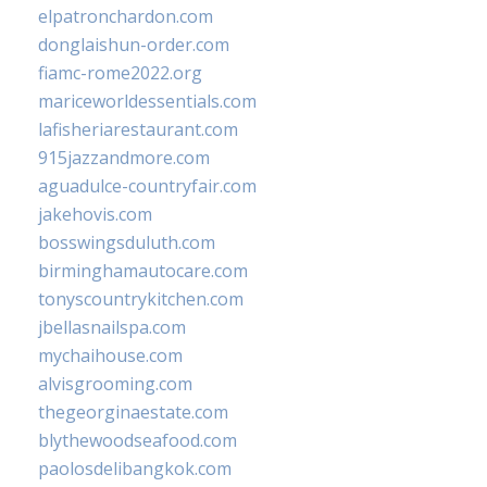
elpatronchardon.com
donglaishun-order.com
fiamc-rome2022.org
mariceworldessentials.com
lafisheriarestaurant.com
915jazzandmore.com
aguadulce-countryfair.com
jakehovis.com
bosswingsduluth.com
birminghamautocare.com
tonyscountrykitchen.com
jbellasnailspa.com
mychaihouse.com
alvisgrooming.com
thegeorginaestate.com
blythewoodseafood.com
paolosdelibangkok.com