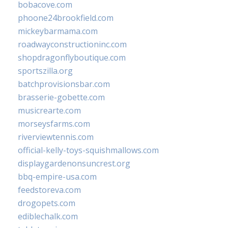
bobacove.com
phoone24brookfield.com
mickeybarmama.com
roadwayconstructioninc.com
shopdragonflyboutique.com
sportszilla.org
batchprovisionsbar.com
brasserie-gobette.com
musicrearte.com
morseysfarms.com
riverviewtennis.com
official-kelly-toys-squishmallows.com
displaygardenonsuncrest.org
bbq-empire-usa.com
feedstoreva.com
drogopets.com
ediblechalk.com