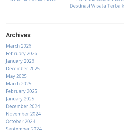
Destinasi Wisata Terbaik
navigation
Archives
March 2026
February 2026
January 2026
December 2025
May 2025
March 2025
February 2025
January 2025
December 2024
November 2024
October 2024
September 2024