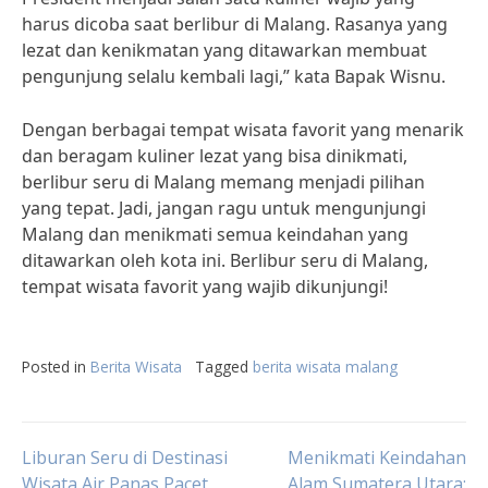
harus dicoba saat berlibur di Malang. Rasanya yang
lezat dan kenikmatan yang ditawarkan membuat
pengunjung selalu kembali lagi,” kata Bapak Wisnu.
Dengan berbagai tempat wisata favorit yang menarik
dan beragam kuliner lezat yang bisa dinikmati,
berlibur seru di Malang memang menjadi pilihan
yang tepat. Jadi, jangan ragu untuk mengunjungi
Malang dan menikmati semua keindahan yang
ditawarkan oleh kota ini. Berlibur seru di Malang,
tempat wisata favorit yang wajib dikunjungi!
Posted in
Berita Wisata
Tagged
berita wisata malang
Post
Liburan Seru di Destinasi
Menikmati Keindahan
Wisata Air Panas Pacet
Alam Sumatera Utara: