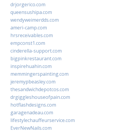
drjorgerico.com
queensushipa.com
wendyweimerdds.com
ameri-camp.com
hrsreceivables.com
empconst1.com
cinderella-support.com
bigpinkrestaurant.com
inspirehuahin.com
memmingerspainting.com
jeremypbeasley.com
thesandwichdepotcos.com
drgiggleshouseofpain.com
hotflashdesigns.com
garagenadeau.com
lifestylechauffeurservice.com
EverNewNails.com