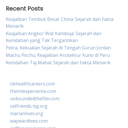
Recent Posts
Keajaiban Tembok Besar China: Sejarah dan Fakta
Menarik
Keajaiban Angkor Wat Kamboja: Sejarah dan
Keindahan yang Tak Tergantikan
Petra, Kekuatan Sejarah di Tengah Gurun Jordan
Machu Picchu: Keajaiban Arsitektur Kuno di Peru
Keindahan Taj Mahal: Sejarah dan Fakta Menarik
okhealthcareers.com
theintexperience.com
unboundedthefilm.com
catfriends-bg.org
marianlives.org
waywardtees.com