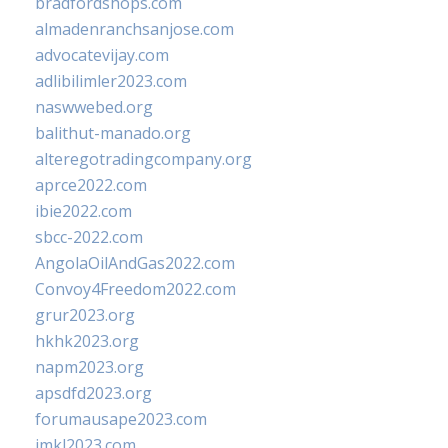
bradfordshops.com
almadenranchsanjose.com
advocatevijay.com
adlibilimler2023.com
naswwebed.org
balithut-manado.org
alteregotradingcompany.org
aprce2022.com
ibie2022.com
sbcc-2022.com
AngolaOilAndGas2022.com
Convoy4Freedom2022.com
grur2023.org
hkhk2023.org
napm2023.org
apsdfd2023.org
forumausape2023.com
imkl2023.com