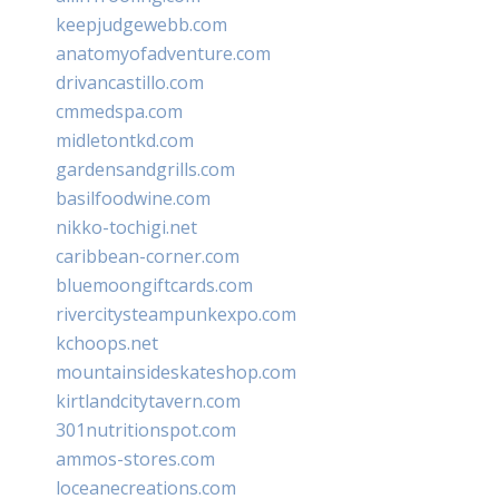
keepjudgewebb.com
anatomyofadventure.com
drivancastillo.com
cmmedspa.com
midletontkd.com
gardensandgrills.com
basilfoodwine.com
nikko-tochigi.net
caribbean-corner.com
bluemoongiftcards.com
rivercitysteampunkexpo.com
kchoops.net
mountainsideskateshop.com
kirtlandcitytavern.com
301nutritionspot.com
ammos-stores.com
loceanecreations.com