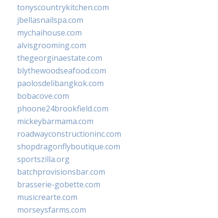
tonyscountrykitchen.com
jbellasnailspa.com
mychaihouse.com
alvisgrooming.com
thegeorginaestate.com
blythewoodseafood.com
paolosdelibangkok.com
bobacove.com
phoone24brookfield.com
mickeybarmama.com
roadwayconstructioninc.com
shopdragonflyboutique.com
sportszilla.org
batchprovisionsbar.com
brasserie-gobette.com
musicrearte.com
morseysfarms.com