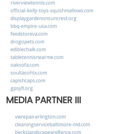
riverviewtennis.com
official-kelly-toys-squishmallows.com
displaygardenonsuncrest.org
bbq-empire-usa.com
feedstoreva.com
drogopets.com
ediblechalk.com
tabletennisnearme.com
oaksofa.com
soultacohtx.com
capishcaps.com
gpsyfl.org
MEDIA PARTNER III
vwrepairarlington.com
cleaningservicebaltimore-md.com
beckslandscapeandfence.com