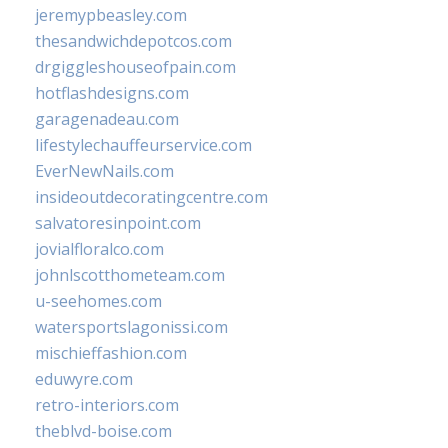
jeremypbeasley.com
thesandwichdepotcos.com
drgiggleshouseofpain.com
hotflashdesigns.com
garagenadeau.com
lifestylechauffeurservice.com
EverNewNails.com
insideoutdecoratingcentre.com
salvatoresinpoint.com
jovialfloralco.com
johnlscotthometeam.com
u-seehomes.com
watersportslagonissi.com
mischieffashion.com
eduwyre.com
retro-interiors.com
theblvd-boise.com