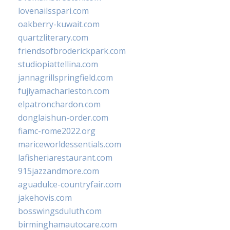
lovenailsspari.com
oakberry-kuwait.com
quartzliterary.com
friendsofbroderickpark.com
studiopiattellina.com
jannagrillspringfield.com
fujiyamacharleston.com
elpatronchardon.com
donglaishun-order.com
fiamc-rome2022.org
mariceworldessentials.com
lafisheriarestaurant.com
915jazzandmore.com
aguadulce-countryfair.com
jakehovis.com
bosswingsduluth.com
birminghamautocare.com