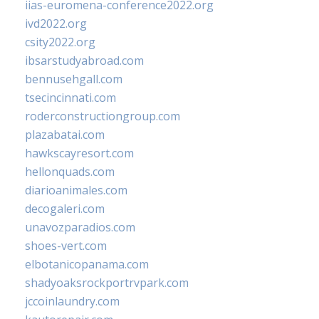
iias-euromena-conference2022.org
ivd2022.org
csity2022.org
ibsarstudyabroad.com
bennusehgall.com
tsecincinnati.com
roderconstructiongroup.com
plazabatai.com
hawkscayresort.com
hellonquads.com
diarioanimales.com
decogaleri.com
unavozparadios.com
shoes-vert.com
elbotanicopanama.com
shadyoaksrockportrvpark.com
jccoinlaundry.com