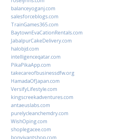
roselynns.com
balanceyoganj.com
salesforceblogs.com
TrainGames365.com
BaytownEvaCationRentals.com
JabalpurCakeDelivery.com
halobjd.com
intelligenceqatar.com
PikaPikaApp.com
takecareofbusinessdfw.org
HamadaOfJapan.com
VersifyLifestyle.com
kingscreekadventures.com
antaeuslabs.com
purelycleanchemdry.com
WishOping.com
shoplegacee.com
bonvivantshop.com