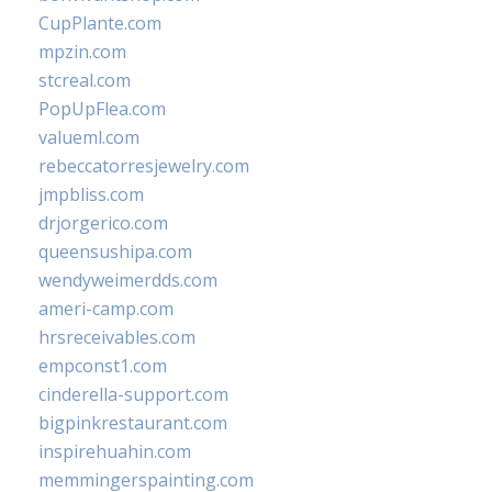
CupPlante.com
mpzin.com
stcreal.com
PopUpFlea.com
valueml.com
rebeccatorresjewelry.com
jmpbliss.com
drjorgerico.com
queensushipa.com
wendyweimerdds.com
ameri-camp.com
hrsreceivables.com
empconst1.com
cinderella-support.com
bigpinkrestaurant.com
inspirehuahin.com
memmingerspainting.com