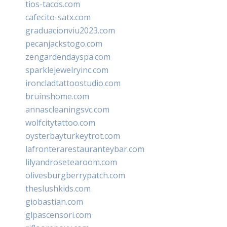
tios-tacos.com
cafecito-satx.com
graduacionviu2023.com
pecanjackstogo.com
zengardendayspa.com
sparklejewelryinc.com
ironcladtattoostudio.com
bruinshome.com
annascleaningsvc.com
wolfcitytattoo.com
oysterbayturkeytrot.com
lafronterarestauranteybar.com
lilyandrosetearoom.com
olivesburgberrypatch.com
theslushkids.com
giobastian.com
glpascensori.com