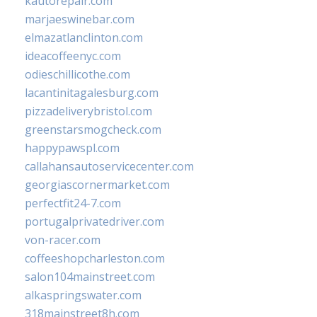
kautorepair.com
marjaeswinebar.com
elmazatlanclinton.com
ideacoffeenyc.com
odieschillicothe.com
lacantinitagalesburg.com
pizzadeliverybristol.com
greenstarsmogcheck.com
happypawspl.com
callahansautoservicecenter.com
georgiascornermarket.com
perfectfit24-7.com
portugalprivatedriver.com
von-racer.com
coffeeshopcharleston.com
salon104mainstreet.com
alkaspringswater.com
318mainstreet8h.com