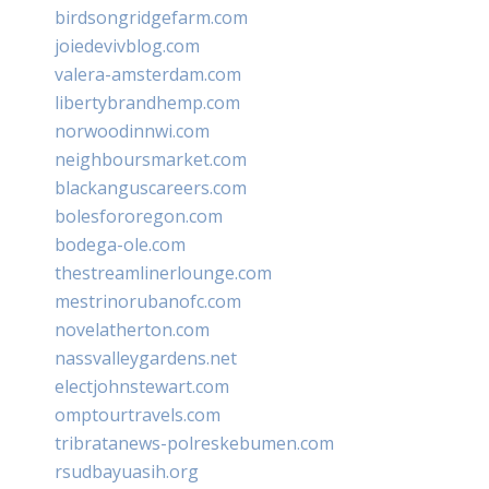
birdsongridgefarm.com
joiedevivblog.com
valera-amsterdam.com
libertybrandhemp.com
norwoodinnwi.com
neighboursmarket.com
blackanguscareers.com
bolesfororegon.com
bodega-ole.com
thestreamlinerlounge.com
mestrinorubanofc.com
novelatherton.com
nassvalleygardens.net
electjohnstewart.com
omptourtravels.com
tribratanews-polreskebumen.com
rsudbayuasih.org