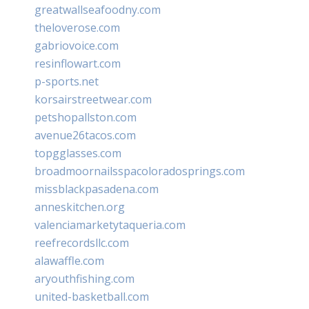
greatwallseafoodny.com
theloverose.com
gabriovoice.com
resinflowart.com
p-sports.net
korsairstreetwear.com
petshopallston.com
avenue26tacos.com
topgglasses.com
broadmoornailsspacoloradosprings.com
missblackpasadena.com
anneskitchen.org
valenciamarketytaqueria.com
reefrecordsllc.com
alawaffle.com
aryouthfishing.com
united-basketball.com