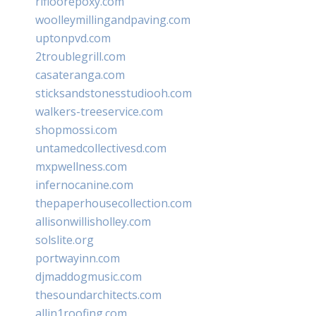
rifloorepoxy.com
woolleymillingandpaving.com
uptonpvd.com
2troublegrill.com
casateranga.com
sticksandstonesstudiooh.com
walkers-treeservice.com
shopmossi.com
untamedcollectivesd.com
mxpwellness.com
infernocanine.com
thepaperhousecollection.com
allisonwillisholley.com
solslite.org
portwayinn.com
djmaddogmusic.com
thesoundarchitects.com
allin1roofing.com