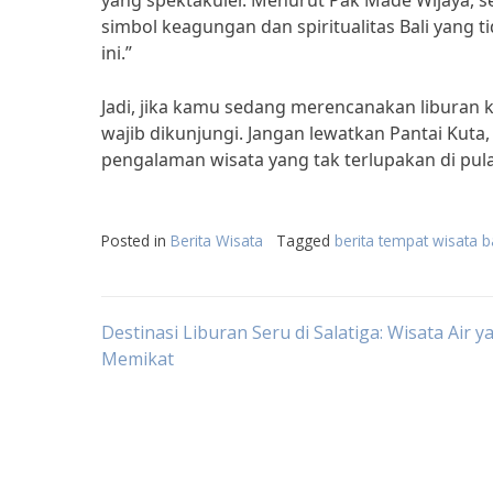
yang spektakuler. Menurut Pak Made Wijaya, se
simbol keagungan dan spiritualitas Bali yang 
ini.”
Jadi, jika kamu sedang merencanakan liburan k
wajib dikunjungi. Jangan lewatkan Pantai Kut
pengalaman wisata yang tak terlupakan di pula
Posted in
Berita Wisata
Tagged
berita tempat wisata ba
Post
Destinasi Liburan Seru di Salatiga: Wisata Air y
Memikat
navigation