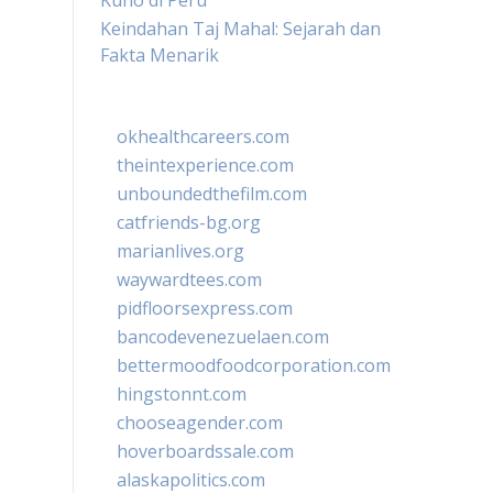
Kuno di Peru
Keindahan Taj Mahal: Sejarah dan
Fakta Menarik
okhealthcareers.com
theintexperience.com
unboundedthefilm.com
catfriends-bg.org
marianlives.org
waywardtees.com
pidfloorsexpress.com
bancodevenezuelaen.com
bettermoodfoodcorporation.com
hingstonnt.com
chooseagender.com
hoverboardssale.com
alaskapolitics.com