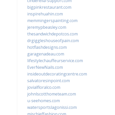
cinderella-support.com
bigpinkrestaurant.com
inspirehuahin.com
memmingerspainting.com
jeremypbeasley.com
thesandwichdepotcos.com
drgiggleshouseofpain.com
hotflashdesigns.com
garagenadeau.com
lifestylechauffeurservice.com
EverNewNails.com
insideoutdecoratingcentre.com
salvatoresinpoint.com
jovialfloralco.com
johnlscotthometeam.com
u-seehomes.com
watersportslagonissi.com
mischieffashion.com