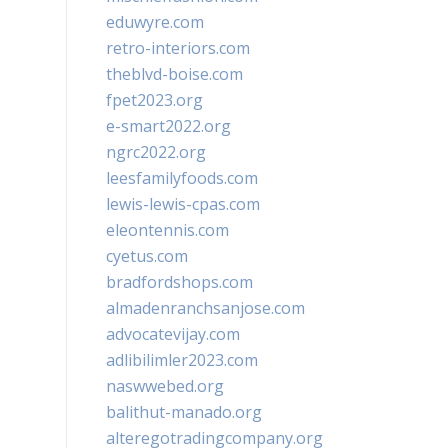
eduwyre.com
retro-interiors.com
theblvd-boise.com
fpet2023.org
e-smart2022.org
ngrc2022.org
leesfamilyfoods.com
lewis-lewis-cpas.com
eleontennis.com
cyetus.com
bradfordshops.com
almadenranchsanjose.com
advocatevijay.com
adlibilimler2023.com
naswwebed.org
balithut-manado.org
alteregotradingcompany.org