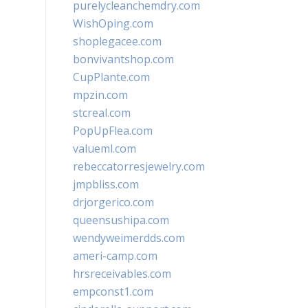
purelycleanchemdry.com
WishOping.com
shoplegacee.com
bonvivantshop.com
CupPlante.com
mpzin.com
stcreal.com
PopUpFlea.com
valueml.com
rebeccatorresjewelry.com
jmpbliss.com
drjorgerico.com
queensushipa.com
wendyweimerdds.com
ameri-camp.com
hrsreceivables.com
empconst1.com