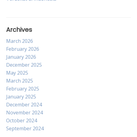
navigation
Archives
March 2026
February 2026
January 2026
December 2025
May 2025
March 2025
February 2025
January 2025
December 2024
November 2024
October 2024
September 2024