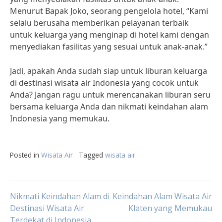
Menurut Bapak Joko, seorang pengelola hotel, “Kami
selalu berusaha memberikan pelayanan terbaik
untuk keluarga yang menginap di hotel kami dengan
menyediakan fasilitas yang sesuai untuk anak-anak.”
Jadi, apakah Anda sudah siap untuk liburan keluarga
di destinasi wisata air Indonesia yang cocok untuk
Anda? Jangan ragu untuk merencanakan liburan seru
bersama keluarga Anda dan nikmati keindahan alam
Indonesia yang memukau.
Posted in
Wisata Air
Tagged
wisata air
Post
Nikmati Keindahan Alam di
Keindahan Alam Wisata Air
Destinasi Wisata Air
Klaten yang Memukau
Terdekat di Indonesia