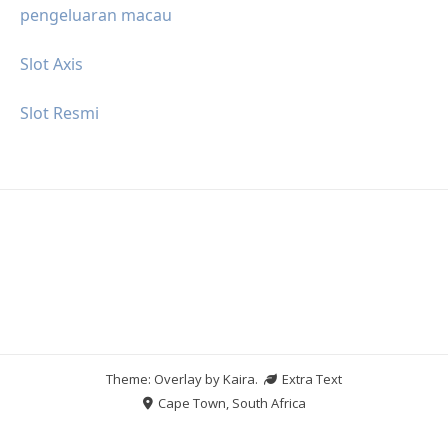
pengeluaran macau
Slot Axis
Slot Resmi
Theme: Overlay by
Kaira
.
Extra Text
Cape Town, South Africa