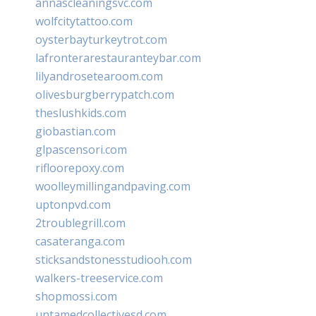
annascleaningsvc.com
wolfcitytattoo.com
oysterbayturkeytrot.com
lafronterarestauranteybar.com
lilyandrosetearoom.com
olivesburgberrypatch.com
theslushkids.com
giobastian.com
glpascensori.com
rifloorepoxy.com
woolleymillingandpaving.com
uptonpvd.com
2troublegrill.com
casateranga.com
sticksandstonesstudiooh.com
walkers-treeservice.com
shopmossi.com
untamedcollectivesd.com