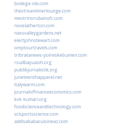
bodega-ole.com
thestreamlinerlounge.com
mestrinorubanofc.com
novelatherton.com
nassvalleygardens.net
electjohnstewart.com
omptourtravels.com
tribratanews-polreskebumen.com
rsudbayuasih.org
publikjurnalistik.org
juneteenthapparel.net
italywarm.com
journaloffinanceeconomics.com
kvk-kumari.org
foodscienceandtechnology.com
scisportsscience.com
addisababacuisineaz.com