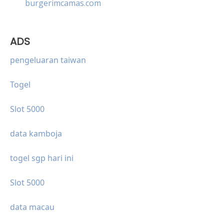
burgerimcamas.com
ADS
pengeluaran taiwan
Togel
Slot 5000
data kamboja
togel sgp hari ini
Slot 5000
data macau