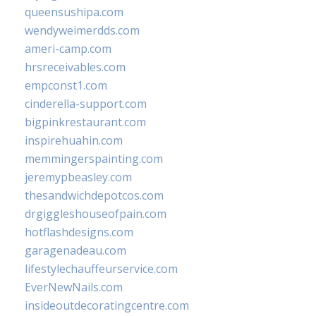
queensushipa.com
wendyweimerdds.com
ameri-camp.com
hrsreceivables.com
empconst1.com
cinderella-support.com
bigpinkrestaurant.com
inspirehuahin.com
memmingerspainting.com
jeremypbeasley.com
thesandwichdepotcos.com
drgiggleshouseofpain.com
hotflashdesigns.com
garagenadeau.com
lifestylechauffeurservice.com
EverNewNails.com
insideoutdecoratingcentre.com