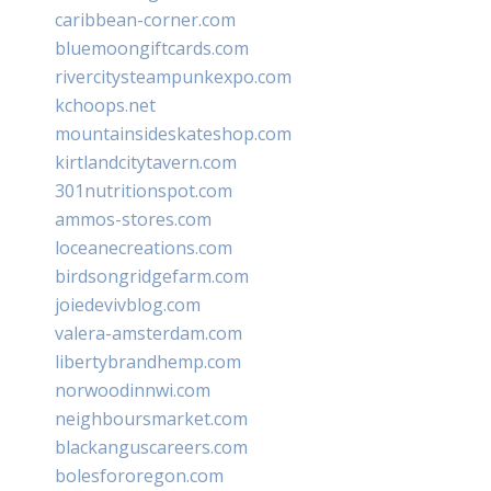
caribbean-corner.com
bluemoongiftcards.com
rivercitysteampunkexpo.com
kchoops.net
mountainsideskateshop.com
kirtlandcitytavern.com
301nutritionspot.com
ammos-stores.com
loceanecreations.com
birdsongridgefarm.com
joiedevivblog.com
valera-amsterdam.com
libertybrandhemp.com
norwoodinnwi.com
neighboursmarket.com
blackanguscareers.com
bolesfororegon.com