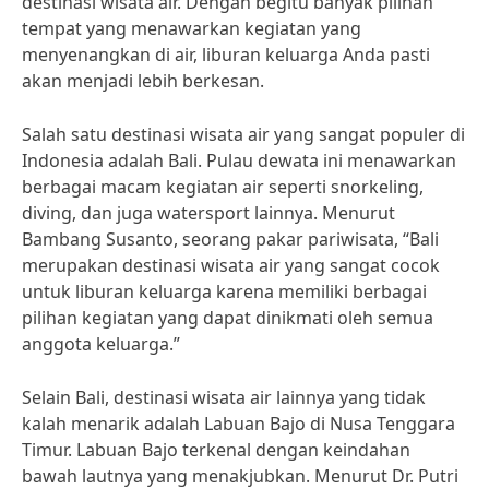
destinasi wisata air. Dengan begitu banyak pilihan
tempat yang menawarkan kegiatan yang
menyenangkan di air, liburan keluarga Anda pasti
akan menjadi lebih berkesan.
Salah satu destinasi wisata air yang sangat populer di
Indonesia adalah Bali. Pulau dewata ini menawarkan
berbagai macam kegiatan air seperti snorkeling,
diving, dan juga watersport lainnya. Menurut
Bambang Susanto, seorang pakar pariwisata, “Bali
merupakan destinasi wisata air yang sangat cocok
untuk liburan keluarga karena memiliki berbagai
pilihan kegiatan yang dapat dinikmati oleh semua
anggota keluarga.”
Selain Bali, destinasi wisata air lainnya yang tidak
kalah menarik adalah Labuan Bajo di Nusa Tenggara
Timur. Labuan Bajo terkenal dengan keindahan
bawah lautnya yang menakjubkan. Menurut Dr. Putri