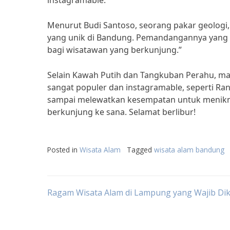
instagramable.
Menurut Budi Santoso, seorang pakar geologi,
yang unik di Bandung. Pemandangannya yang i
bagi wisatawan yang berkunjung.”
Selain Kawah Putih dan Tangkuban Perahu, mas
sangat populer dan instagramable, seperti Ran
sampai melewatkan kesempatan untuk menikm
berkunjung ke sana. Selamat berlibur!
Posted in
Wisata Alam
Tagged
wisata alam bandung
Post
Ragam Wisata Alam di Lampung yang Wajib Di
navigation