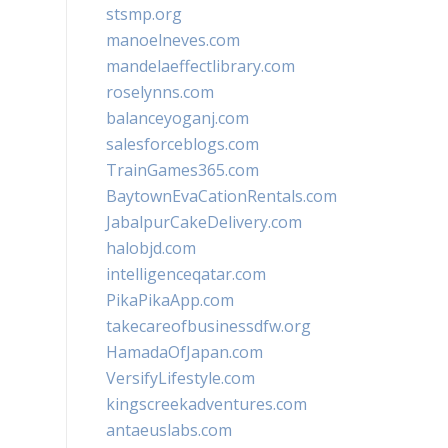
stsmp.org
manoelneves.com
mandelaeffectlibrary.com
roselynns.com
balanceyoganj.com
salesforceblogs.com
TrainGames365.com
BaytownEvaCationRentals.com
JabalpurCakeDelivery.com
halobjd.com
intelligenceqatar.com
PikaPikaApp.com
takecareofbusinessdfw.org
HamadaOfJapan.com
VersifyLifestyle.com
kingscreekadventures.com
antaeuslabs.com