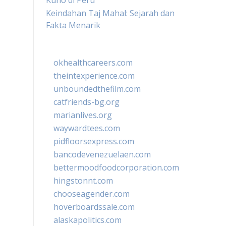
Kuno di Peru
Keindahan Taj Mahal: Sejarah dan
Fakta Menarik
okhealthcareers.com
theintexperience.com
unboundedthefilm.com
catfriends-bg.org
marianlives.org
waywardtees.com
pidfloorsexpress.com
bancodevenezuelaen.com
bettermoodfoodcorporation.com
hingstonnt.com
chooseagender.com
hoverboardssale.com
alaskapolitics.com