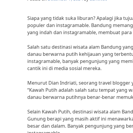
Siapa yang tidak suka liburan? Apalagi jika tu
populer dan instagramable. Bandung memang d
yang indah dan instagramable, membuat para
Salah satu destinasi wisata alam Bandung yang
danau berwarna putih kehijauan yang terbentuk
instagramable, banyak pengunjung yang memb
cantik ini di media sosial mereka.
Menurut Dian Indriati, seorang travel blogger
“Kawah Putih adalah salah satu tempat yang wa
danau berwarna putihnya benar-benar memukau
Selain Kawah Putih, destinasi wisata alam Ba
Gunung berapi yang masih aktif ini menawar
besar dan dalam. Banyak pengunjung yang ber