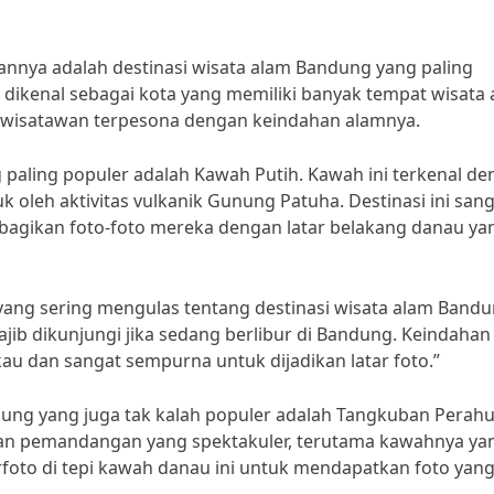
juannya adalah destinasi wisata alam Bandung yang paling
ikenal sebagai kota yang memiliki banyak tempat wisata
 wisatawan terpesona dengan keindahan alamnya.
 paling populer adalah Kawah Putih. Kawah ini terkenal d
 oleh aktivitas vulkanik Gunung Patuha. Destinasi ini san
agikan foto-foto mereka dengan latar belakang danau ya
 yang sering mengulas tentang destinasi wisata alam Bandu
jib dikunjungi jika sedang berlibur di Bandung. Keindahan
 dan sangat sempurna untuk dijadikan latar foto.”
ndung yang juga tak kalah populer adalah Tangkuban Perahu
kan pemandangan yang spektakuler, terutama kawahnya ya
foto di tepi kawah danau ini untuk mendapatkan foto yan