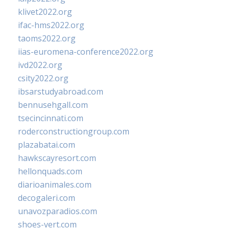
klivet2022.org
ifac-hms2022.org
taoms2022.org
iias-euromena-conference2022.org
ivd2022.org
csity2022.org
ibsarstudyabroad.com
bennusehgall.com
tsecincinnati.com
roderconstructiongroup.com
plazabatai.com
hawkscayresort.com
hellonquads.com
diarioanimales.com
decogaleri.com
unavozparadios.com
shoes-vert.com