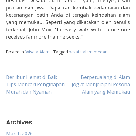
destinasi wisata alam Medan yang menyegarkan
pikiran dan jiwa. Dapatkan kembali kedamaian dan
ketenangan batin Anda di tengah keindahan alam
yang memukau. Seperti yang dikatakan oleh penulis
terkenal, John Muir, “In every walk with nature one
receives far more than he seeks.”
Posted in
Wisata Alam
Tagged
wisata alam medan
Post
Berlibur Hemat di Bali:
Berpetualang di Alam
Tips Mencari Penginapan
Jogja: Menjelajahi Pesona
Murah dan Nyaman
Alam yang Memukau
navigation
Archives
March 2026