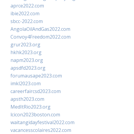
aprce2022.com
ibie2022.com
sbcc-2022.com
AngolaOilAndGas2022.com
Convoy4Freedom2022.com
grur2023.org
hkhk2023.org
napm2023.org
apsdfd2023.org
forumausape2023.com
imkl2023.com
careerfaircsd2023.com
apsth2023.com
MedItRio2023.org
lcicon2023boston.com
waitangidayfestival2022.com
vacancesscolaires2022.com