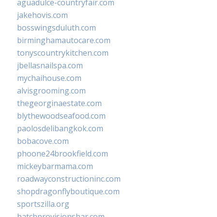
aguadulce-countryfair.com
jakehovis.com
bosswingsduluth.com
birminghamautocare.com
tonyscountrykitchen.com
jbellasnailspa.com
mychaihouse.com
alvisgrooming.com
thegeorginaestate.com
blythewoodseafood.com
paolosdelibangkok.com
bobacove.com
phoone24brookfield.com
mickeybarmama.com
roadwayconstructioninc.com
shopdragonflyboutique.com
sportszilla.org
batchprovisionsbar.com