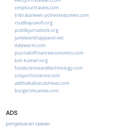
omptourtravels.com
tribratanews-polreskebumen.com
rsudbayuasih.org
publikjurnalistik.org
juneteenthapparel.net
italywarm.com
journaloffinanceeconomics.com
kvk-kumari.org
foodscienceandtechnology.com
scisportsscience.com
addisababacuisineaz.com
burgerimcamas.com
ADS
pengeluaran taiwan