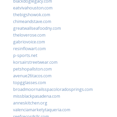
blackdoglegacy.com
eatvivahouston.com
thebigshowok.com
chimeandstave.com
greatwallseafoodny.com
theloverose.com
gabriovoice.com
resinflowart.com
p-sports.net
korsairstreetwear.com
petshopallston.com
avenue26tacos.com
topgglasses.com
broadmoornailsspacoloradosprings.com
missblackpasadena.com
anneskitchen.org
valenciamarketytaqueria.com
reefrecordsllc.com