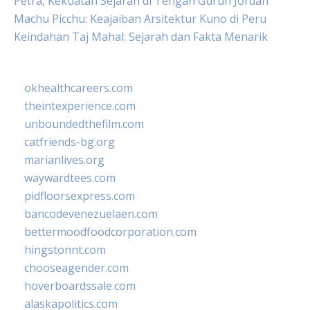
Petra, Kekuatan Sejarah di Tengah Gurun Jordan
Machu Picchu: Keajaiban Arsitektur Kuno di Peru
Keindahan Taj Mahal: Sejarah dan Fakta Menarik
okhealthcareers.com
theintexperience.com
unboundedthefilm.com
catfriends-bg.org
marianlives.org
waywardtees.com
pidfloorsexpress.com
bancodevenezuelaen.com
bettermoodfoodcorporation.com
hingstonnt.com
chooseagender.com
hoverboardssale.com
alaskapolitics.com