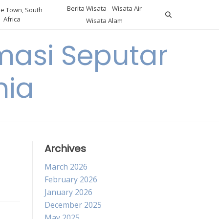
Berita Wisata
Wisata Air
e Town, South
Africa
Wisata Alam
masi Seputar
nia
Archives
March 2026
February 2026
January 2026
December 2025
May 2025