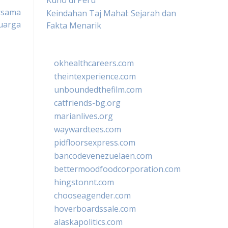
Kuno di Peru
ersama
Keindahan Taj Mahal: Sejarah dan
uarga
Fakta Menarik
okhealthcareers.com
theintexperience.com
unboundedthefilm.com
catfriends-bg.org
marianlives.org
waywardtees.com
pidfloorsexpress.com
bancodevenezuelaen.com
bettermoodfoodcorporation.com
hingstonnt.com
chooseagender.com
hoverboardssale.com
alaskapolitics.com