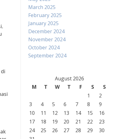
March 2025
February 2025
January 2025
i.
December 2024
u
November 2024
October 2024
September 2024
 di
August 2026
M
T
W
T
F
S
S
nasi
1
2
3
4
5
6
7
8
9
10
11
12
13
14
15
16
17
18
19
20
21
22
23
24
25
26
27
28
29
30
cak