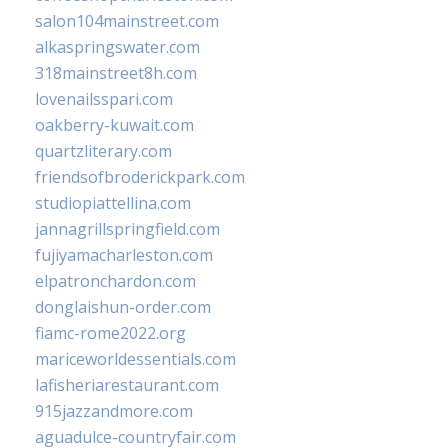
salon104mainstreet.com
alkaspringswater.com
318mainstreet8h.com
lovenailsspari.com
oakberry-kuwait.com
quartzliterary.com
friendsofbroderickpark.com
studiopiattellina.com
jannagrillspringfield.com
fujiyamacharleston.com
elpatronchardon.com
donglaishun-order.com
fiamc-rome2022.org
mariceworldessentials.com
lafisheriarestaurant.com
915jazzandmore.com
aguadulce-countryfair.com