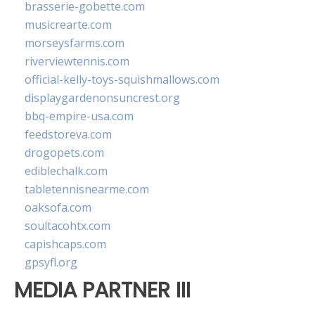
brasserie-gobette.com
musicrearte.com
morseysfarms.com
riverviewtennis.com
official-kelly-toys-squishmallows.com
displaygardenonsuncrest.org
bbq-empire-usa.com
feedstoreva.com
drogopets.com
ediblechalk.com
tabletennisnearme.com
oaksofa.com
soultacohtx.com
capishcaps.com
gpsyfl.org
MEDIA PARTNER III