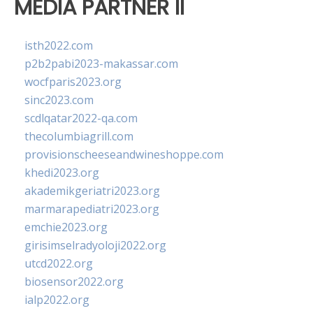
MEDIA PARTNER II
isth2022.com
p2b2pabi2023-makassar.com
wocfparis2023.org
sinc2023.com
scdlqatar2022-qa.com
thecolumbiagrill.com
provisionscheeseandwineshoppe.com
khedi2023.org
akademikgeriatri2023.org
marmarapediatri2023.org
emchie2023.org
girisimselradyoloji2022.org
utcd2022.org
biosensor2022.org
ialp2022.org