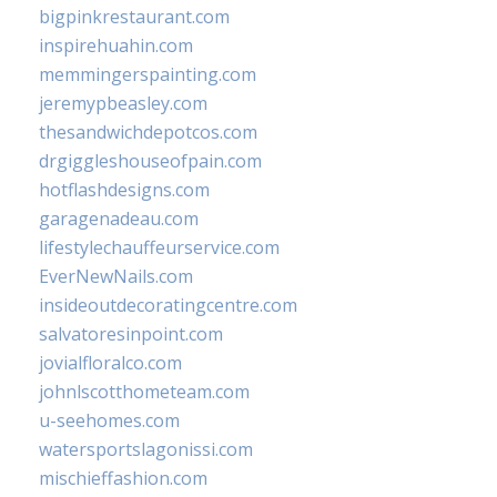
bigpinkrestaurant.com
inspirehuahin.com
memmingerspainting.com
jeremypbeasley.com
thesandwichdepotcos.com
drgiggleshouseofpain.com
hotflashdesigns.com
garagenadeau.com
lifestylechauffeurservice.com
EverNewNails.com
insideoutdecoratingcentre.com
salvatoresinpoint.com
jovialfloralco.com
johnlscotthometeam.com
u-seehomes.com
watersportslagonissi.com
mischieffashion.com