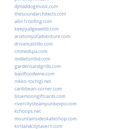
djmaddogmusic.com
thesoundarchitects.com
allin1roofing.com
keepjudgewebb.com
anatomyofadventure.com
drivancastillo.com
cmmedspa.com
midletontkd.com
gardensandgrills.com
basilfoodwine.com
nikko-tochigi.net
caribbean-corner.com
bluemoongiftcards.com
rivercitysteampunkexpo.com
kchoops.net
mountainsideskateshop.com
kirtlandcitytavern.com