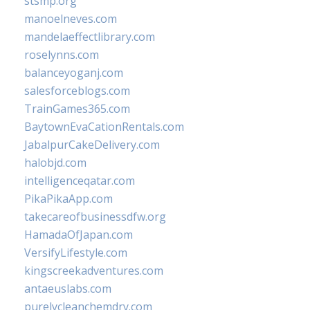
stsmp.org
manoelneves.com
mandelaeffectlibrary.com
roselynns.com
balanceyoganj.com
salesforceblogs.com
TrainGames365.com
BaytownEvaCationRentals.com
JabalpurCakeDelivery.com
halobjd.com
intelligenceqatar.com
PikaPikaApp.com
takecareofbusinessdfw.org
HamadaOfJapan.com
VersifyLifestyle.com
kingscreekadventures.com
antaeuslabs.com
purelycleanchemdry.com