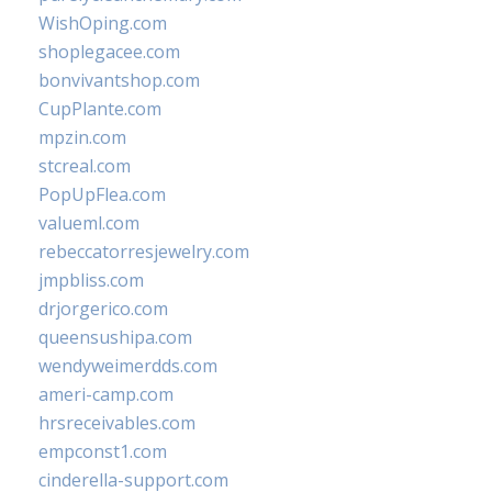
WishOping.com
shoplegacee.com
bonvivantshop.com
CupPlante.com
mpzin.com
stcreal.com
PopUpFlea.com
valueml.com
rebeccatorresjewelry.com
jmpbliss.com
drjorgerico.com
queensushipa.com
wendyweimerdds.com
ameri-camp.com
hrsreceivables.com
empconst1.com
cinderella-support.com