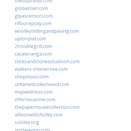
theslushkids.com
giobastian.com
glpascensori.com
rifloorepoxy.com
woolleymillingandpaving.com
uptonpvd.com
2troublegrill.com
casateranga.com
sticksandstonesstudiooh.com
walkers-treeservice.com
shopmossi.com
untamedcollectivesd.com
mxpwellness.com
infernocanine.com
thepaperhousecollection.com
allisonwillisholley.com
solslite.org
portwayinn.com