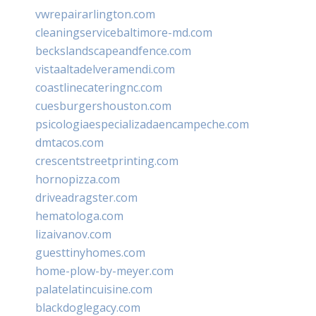
vwrepairarlington.com
cleaningservicebaltimore-md.com
beckslandscapeandfence.com
vistaaltadelveramendi.com
coastlinecateringnc.com
cuesburgershouston.com
psicologiaespecializadaencampeche.com
dmtacos.com
crescentstreetprinting.com
hornopizza.com
driveadragster.com
hematologa.com
lizaivanov.com
guesttinyhomes.com
home-plow-by-meyer.com
palatelatincuisine.com
blackdoglegacy.com