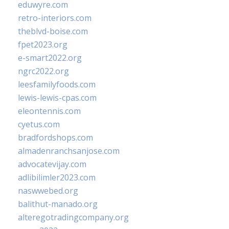
eduwyre.com
retro-interiors.com
theblvd-boise.com
fpet2023.org
e-smart2022.org
ngrc2022.org
leesfamilyfoods.com
lewis-lewis-cpas.com
eleontennis.com
cyetus.com
bradfordshops.com
almadenranchsanjose.com
advocatevijay.com
adlibilimler2023.com
naswwebed.org
balithut-manado.org
alteregotradingcompany.org