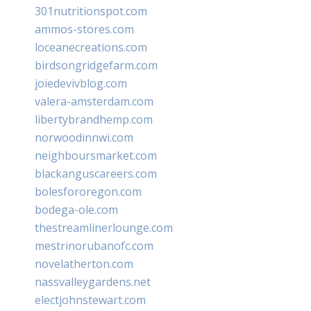
301nutritionspot.com
ammos-stores.com
loceanecreations.com
birdsongridgefarm.com
joiedevivblog.com
valera-amsterdam.com
libertybrandhemp.com
norwoodinnwi.com
neighboursmarket.com
blackanguscareers.com
bolesfororegon.com
bodega-ole.com
thestreamlinerlounge.com
mestrinorubanofc.com
novelatherton.com
nassvalleygardens.net
electjohnstewart.com