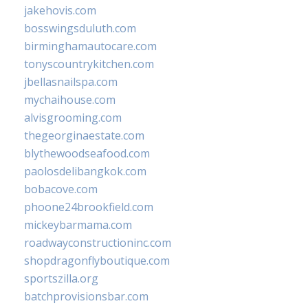
jakehovis.com
bosswingsduluth.com
birminghamautocare.com
tonyscountrykitchen.com
jbellasnailspa.com
mychaihouse.com
alvisgrooming.com
thegeorginaestate.com
blythewoodseafood.com
paolosdelibangkok.com
bobacove.com
phoone24brookfield.com
mickeybarmama.com
roadwayconstructioninc.com
shopdragonflyboutique.com
sportszilla.org
batchprovisionsbar.com