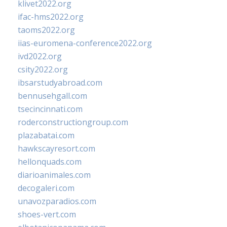
klivet2022.org
ifac-hms2022.org
taoms2022.org
iias-euromena-conference2022.org
ivd2022.org
csity2022.org
ibsarstudyabroad.com
bennusehgall.com
tsecincinnati.com
roderconstructiongroup.com
plazabatai.com
hawkscayresort.com
hellonquads.com
diarioanimales.com
decogaleri.com
unavozparadios.com
shoes-vert.com