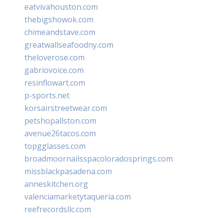
eatvivahouston.com
thebigshowok.com
chimeandstave.com
greatwallseafoodny.com
theloverose.com
gabriovoice.com
resinflowart.com
p-sports.net
korsairstreetwear.com
petshopallston.com
avenue26tacos.com
topgglasses.com
broadmoornailsspacoloradosprings.com
missblackpasadena.com
anneskitchen.org
valenciamarketytaqueria.com
reefrecordsllc.com