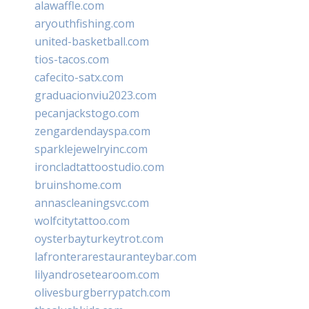
alawaffle.com
aryouthfishing.com
united-basketball.com
tios-tacos.com
cafecito-satx.com
graduacionviu2023.com
pecanjackstogo.com
zengardendayspa.com
sparklejewelryinc.com
ironcladtattoostudio.com
bruinshome.com
annascleaningsvc.com
wolfcitytattoo.com
oysterbayturkeytrot.com
lafronterarestauranteybar.com
lilyandrosetearoom.com
olivesburgberrypatch.com