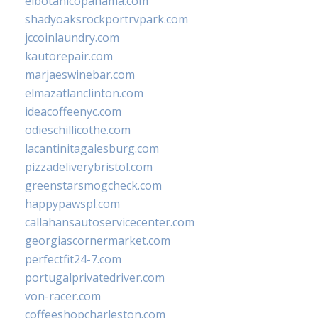
elbotanicopanama.com
shadyoaksrockportrvpark.com
jccoinlaundry.com
kautorepair.com
marjaeswinebar.com
elmazatlanclinton.com
ideacoffeenyc.com
odieschillicothe.com
lacantinitagalesburg.com
pizzadeliverybristol.com
greenstarsmogcheck.com
happypawspl.com
callahansautoservicecenter.com
georgiascornermarket.com
perfectfit24-7.com
portugalprivatedriver.com
von-racer.com
coffeeshopcharleston.com