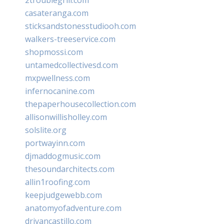
casateranga.com
sticksandstonesstudiooh.com
walkers-treeservice.com
shopmossi.com
untamedcollectivesd.com
mxpwellness.com
infernocanine.com
thepaperhousecollection.com
allisonwillisholley.com
solslite.org
portwayinn.com
djmaddogmusic.com
thesoundarchitects.com
allin1roofing.com
keepjudgewebb.com
anatomyofadventure.com
drivancastillo.com