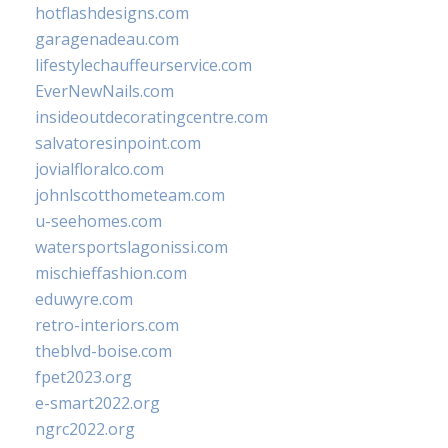
hotflashdesigns.com
garagenadeau.com
lifestylechauffeurservice.com
EverNewNails.com
insideoutdecoratingcentre.com
salvatoresinpoint.com
jovialfloralco.com
johnlscotthometeam.com
u-seehomes.com
watersportslagonissi.com
mischieffashion.com
eduwyre.com
retro-interiors.com
theblvd-boise.com
fpet2023.org
e-smart2022.org
ngrc2022.org