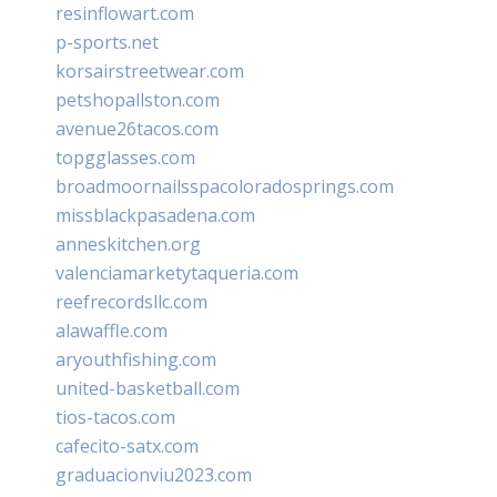
resinflowart.com
p-sports.net
korsairstreetwear.com
petshopallston.com
avenue26tacos.com
topgglasses.com
broadmoornailsspacoloradosprings.com
missblackpasadena.com
anneskitchen.org
valenciamarketytaqueria.com
reefrecordsllc.com
alawaffle.com
aryouthfishing.com
united-basketball.com
tios-tacos.com
cafecito-satx.com
graduacionviu2023.com