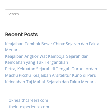
Search
for:
Recent Posts
Keajaiban Tembok Besar China: Sejarah dan Fakta
Menarik
Keajaiban Angkor Wat Kamboja: Sejarah dan
Keindahan yang Tak Tergantikan
Petra, Kekuatan Sejarah di Tengah Gurun Jordan
Machu Picchu: Keajaiban Arsitektur Kuno di Peru
Keindahan Taj Mahal: Sejarah dan Fakta Menarik
okhealthcareers.com
theintexperience.com