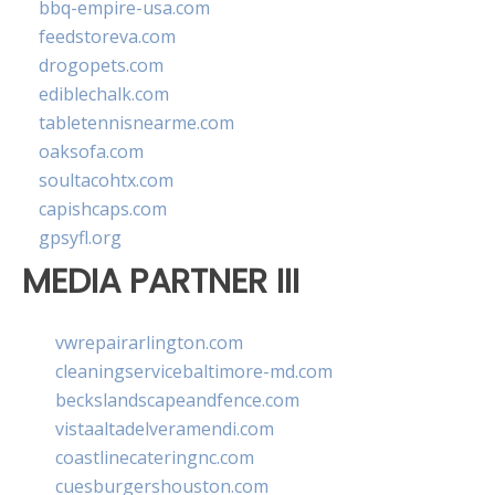
bbq-empire-usa.com
feedstoreva.com
drogopets.com
ediblechalk.com
tabletennisnearme.com
oaksofa.com
soultacohtx.com
capishcaps.com
gpsyfl.org
MEDIA PARTNER III
vwrepairarlington.com
cleaningservicebaltimore-md.com
beckslandscapeandfence.com
vistaaltadelveramendi.com
coastlinecateringnc.com
cuesburgershouston.com