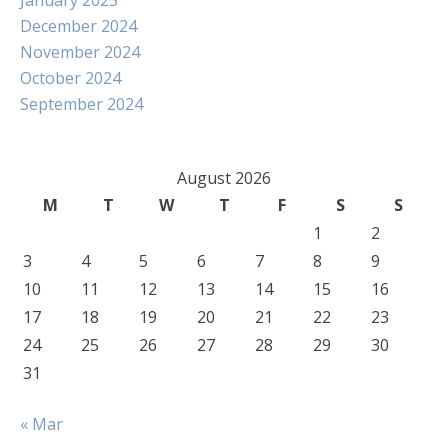
January 2025
December 2024
November 2024
October 2024
September 2024
August 2026
M
T
W
T
F
S
S
1
2
3
4
5
6
7
8
9
10
11
12
13
14
15
16
17
18
19
20
21
22
23
24
25
26
27
28
29
30
31
« Mar