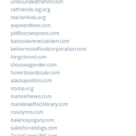
unboundedthefilm.com
catfriends-bg.org
marianlives.org
waywardtees.com
pidfloorsexpress.com
bancodevenezuelaen.com
bettermoodfoodcorporation.com
hingstonnt.com
chooseagender.com
hoverboardssale.com
alaskapolitics.com
stsmp.org
manoelneves.com
mandelaeffectlibrary.com
roselynns.com
balanceyoganj.com
salesforceblogs.com
TrainGames365.com