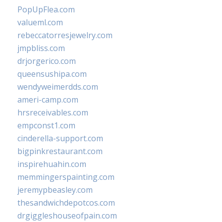
PopUpFlea.com
valueml.com
rebeccatorresjewelry.com
jmpbliss.com
drjorgerico.com
queensushipa.com
wendyweimerdds.com
ameri-camp.com
hrsreceivables.com
empconst1.com
cinderella-support.com
bigpinkrestaurant.com
inspirehuahin.com
memmingerspainting.com
jeremypbeasley.com
thesandwichdepotcos.com
drgiggleshouseofpain.com