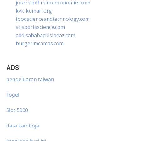
journaloffinanceeconomics.com
kvk-kumari.org
foodscienceandtechnology.com
scisportsscience.com
addisababacuisineaz.com
burgerimcamas.com
ADS
pengeluaran taiwan
Togel
Slot 5000
data kamboja
togel sgp hari ini