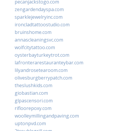
pecanjackstogo.com
zengardendayspa.com
sparklejewelryinc.com
ironcladtattoostudio.com
bruinshome.com
annascleaningsvc.com
wolfcitytattoo.com
oysterbayturkeytrot.com
lafronterarestauranteybar.com
lilyandrosetearoom.com
olivesburgberrypatch.com
theslushkids.com
giobastian.com
glpascensori.com
rifloorepoxy.com
woolleymillingandpaving.com
uptonpvd.com
2troublegrill.com