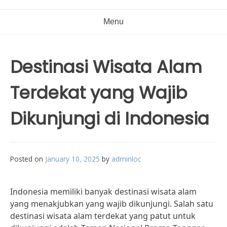
Menu
Destinasi Wisata Alam
Terdekat yang Wajib
Dikunjungi di Indonesia
Posted on
January 10, 2025
by
adminloc
Indonesia memiliki banyak destinasi wisata alam
yang menakjubkan yang wajib dikunjungi. Salah satu
destinasi wisata alam terdekat yang patut untuk