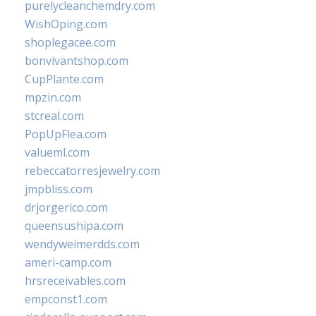
purelycleanchemdry.com
WishOping.com
shoplegacee.com
bonvivantshop.com
CupPlante.com
mpzin.com
stcreal.com
PopUpFlea.com
valueml.com
rebeccatorresjewelry.com
jmpbliss.com
drjorgerico.com
queensushipa.com
wendyweimerdds.com
ameri-camp.com
hrsreceivables.com
empconst1.com