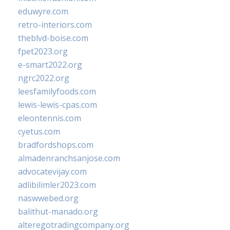
eduwyre.com
retro-interiors.com
theblvd-boise.com
fpet2023.org
e-smart2022.org
ngrc2022.org
leesfamilyfoods.com
lewis-lewis-cpas.com
eleontennis.com
cyetus.com
bradfordshops.com
almadenranchsanjose.com
advocatevijay.com
adlibilimler2023.com
naswwebed.org
balithut-manado.org
alteregotradingcompany.org