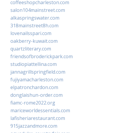
coffeeshopcharleston.com
salon104mainstreet.com
alkaspringswater.com
318mainstreet8h.com
lovenailsspari.com
oakberry-kuwait.com
quartzliterary.com
friendsofbroderickpark.com
studiopiattellina.com
jannagrillspringfield.com
fujiyamacharleston.com
elpatronchardon.com
donglaishun-order.com
fiamc-rome2022.org
mariceworldessentials.com
lafisheriarestaurant.com
915jazzandmore.com