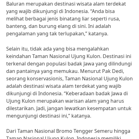
Baluran merupakan destinasi wisata alam terdekat
yang wajib dikunjungi di Indonesia. “Anda bisa
melihat berbagai jenis binatang liar seperti rusa,
banteng, dan burung elang di sini. Ini adalah
pengalaman yang tak terlupakan,” katanya.
Selain itu, tidak ada yang bisa mengalahkan
keindahan Taman Nasional Ujung Kulon. Destinasi ini
terkenal dengan populasi badak Jawa yang dilindungi
dan pantainya yang memukau. Menurut Pak Dedi,
seorang konservasionis, Taman Nasional Ujung Kulon
adalah destinasi wisata alam terdekat yang wajib
dikunjungi di Indonesia. “Keberadaan badak Jawa di
Ujung Kulon merupakan warisan alam yang harus
dilestarikan. Jadi, jangan lewatkan kesempatan untuk
mengunjungi destinasi ini,” katanya.
Dari Taman Nasional Bromo Tengger Semeru hingga
Taman Nasional Ujung Kulon, Indonesia memiliki