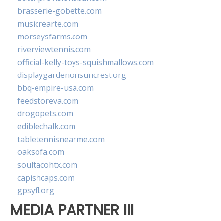
brasserie-gobette.com
musicrearte.com
morseysfarms.com
riverviewtennis.com
official-kelly-toys-squishmallows.com
displaygardenonsuncrest.org
bbq-empire-usa.com
feedstoreva.com
drogopets.com
ediblechalk.com
tabletennisnearme.com
oaksofa.com
soultacohtx.com
capishcaps.com
gpsyfl.org
MEDIA PARTNER III