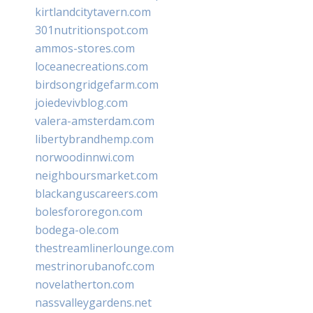
kirtlandcitytavern.com
301nutritionspot.com
ammos-stores.com
loceanecreations.com
birdsongridgefarm.com
joiedevivblog.com
valera-amsterdam.com
libertybrandhemp.com
norwoodinnwi.com
neighboursmarket.com
blackanguscareers.com
bolesfororegon.com
bodega-ole.com
thestreamlinerlounge.com
mestrinorubanofc.com
novelatherton.com
nassvalleygardens.net