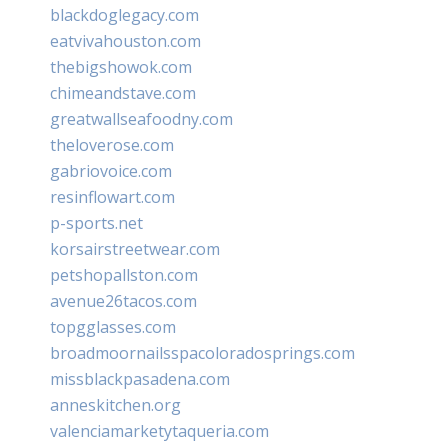
blackdoglegacy.com
eatvivahouston.com
thebigshowok.com
chimeandstave.com
greatwallseafoodny.com
theloverose.com
gabriovoice.com
resinflowart.com
p-sports.net
korsairstreetwear.com
petshopallston.com
avenue26tacos.com
topgglasses.com
broadmoornailsspacoloradosprings.com
missblackpasadena.com
anneskitchen.org
valenciamarketytaqueria.com