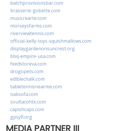
batchprovisionsbar.com
brasserie-gobette.com
musicrearte.com
morseysfarms.com
riverviewtennis.com
official-kelly-toys-squishmallows.com
displaygardenonsuncrest.org
bbq-empire-usa.com
feedstoreva.com
drogopets.com
ediblechalk.com
tabletennisnearme.com
oaksofa.com
soultacohtx.com
capishcaps.com
gpsyfl.org
MEDIA PARTNER III