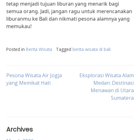
tetap menjadi tujuan liburan yang menarik bagi
semua orang. Jadi, jangan ragu untuk merencanakan
liburanmu ke Bali dan nikmati pesona alamnya yang
memukau!
Posted in
Berita Wisata
Tagged
berita wisata di bali
Post
Pesona Wisata Air Jogja
Eksplorasi Wisata Alam
yang Memikat Hati
Medan: Destinasi
Menawan di Utara
navigation
Sumatera
Archives