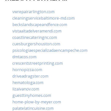
vwrepairarlington.com
cleaningservicebaltimore-md.com
beckslandscapeandfence.com
vistaaltadelveramendi.com
coastlinecateringnc.com
cuesburgershouston.com
psicologiaespecializadaencampeche.com
dmtacos.com
crescentstreetprinting.com
hornopizza.com
driveadragster.com
hematologa.com
lizaivanov.com
guesttinyhomes.com
home-plow-by-meyer.com
palatelatincuisine.com