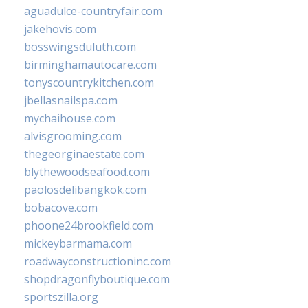
aguadulce-countryfair.com
jakehovis.com
bosswingsduluth.com
birminghamautocare.com
tonyscountrykitchen.com
jbellasnailspa.com
mychaihouse.com
alvisgrooming.com
thegeorginaestate.com
blythewoodseafood.com
paolosdelibangkok.com
bobacove.com
phoone24brookfield.com
mickeybarmama.com
roadwayconstructioninc.com
shopdragonflyboutique.com
sportszilla.org