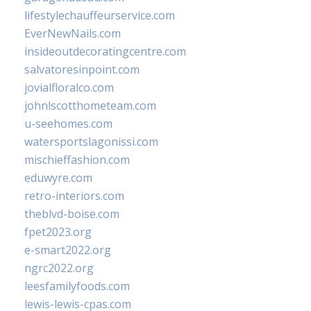
lifestylechauffeurservice.com
EverNewNails.com
insideoutdecoratingcentre.com
salvatoresinpoint.com
jovialfloralco.com
johnlscotthometeam.com
u-seehomes.com
watersportslagonissi.com
mischieffashion.com
eduwyre.com
retro-interiors.com
theblvd-boise.com
fpet2023.org
e-smart2022.org
ngrc2022.org
leesfamilyfoods.com
lewis-lewis-cpas.com