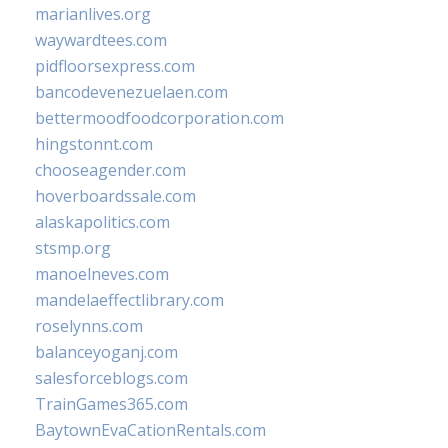
marianlives.org
waywardtees.com
pidfloorsexpress.com
bancodevenezuelaen.com
bettermoodfoodcorporation.com
hingstonnt.com
chooseagender.com
hoverboardssale.com
alaskapolitics.com
stsmp.org
manoelneves.com
mandelaeffectlibrary.com
roselynns.com
balanceyoganj.com
salesforceblogs.com
TrainGames365.com
BaytownEvaCationRentals.com