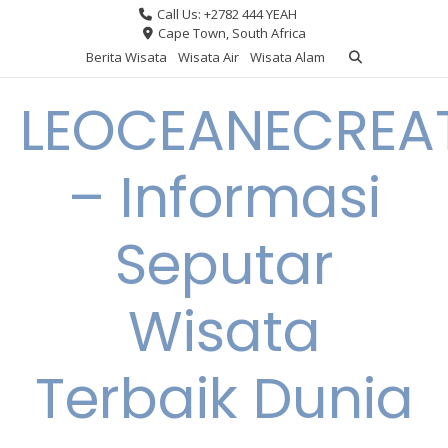
Skip
Call Us: +2782 444 YEAH
to
Cape Town, South Africa
content
Berita Wisata
Wisata Air
Wisata Alam
LEOCEANECREA
– Informasi
Seputar
Wisata
Terbaik Dunia