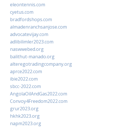
eleontennis.com
cyetus.com
bradfordshops.com
almadenranchsanjose.com
advocatevijay.com
adlibilimler2023.com
naswwebed.org
balithut-manado.org
alteregotradingcompany.org
aprce2022.com
ibie2022.com
sbcc-2022.com
AngolaOilAndGas2022.com
Convoy4Freedom2022.com
grur2023.org
hkhk2023.org
napm2023.org