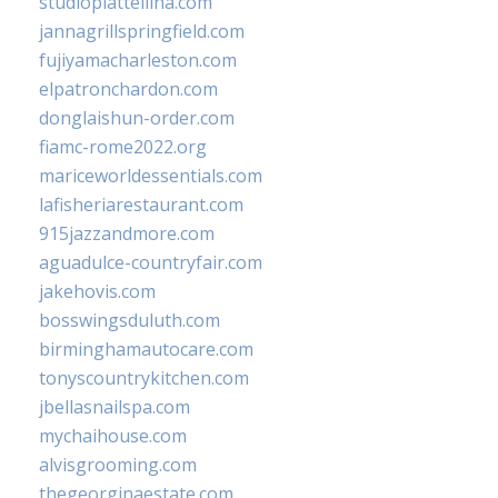
studiopiattellina.com
jannagrillspringfield.com
fujiyamacharleston.com
elpatronchardon.com
donglaishun-order.com
fiamc-rome2022.org
mariceworldessentials.com
lafisheriarestaurant.com
915jazzandmore.com
aguadulce-countryfair.com
jakehovis.com
bosswingsduluth.com
birminghamautocare.com
tonyscountrykitchen.com
jbellasnailspa.com
mychaihouse.com
alvisgrooming.com
thegeorginaestate.com