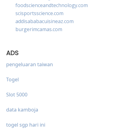
foodscienceandtechnology.com
scisportsscience.com
addisababacuisineaz.com
burgerimcamas.com
ADS
pengeluaran taiwan
Togel
Slot 5000
data kamboja
togel sgp hari ini