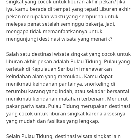
singkat yang cocok untuk liburan akhir pekan? Jika
iya, kamu berada di tempat yang tepat! Liburan akhir
pekan merupakan waktu yang sempurna untuk
melepas penat setelah seminggu bekerja. Jadi,
mengapa tidak memanfaatkannya untuk
mengunjungi destinasi wisata yang menarik?
Salah satu destinasi wisata singkat yang cocok untuk
liburan akhir pekan adalah Pulau Tidung. Pulau yang
terletak di Kepulauan Seribu ini menawarkan
keindahan alam yang memukau. Kamu dapat
menikmati keindahan pantainya, snorkeling di
terumbu karang yang indah, atau sekadar bersantai
menikmati keindahan matahari terbenam. Menurut
pakar pariwisata, Pulau Tidung merupakan destinasi
yang cocok untuk liburan singkat karena aksesnya
yang mudah dan fasilitas yang lengkap.
Selain Pulau Tidung, destinasi wisata singkat lain