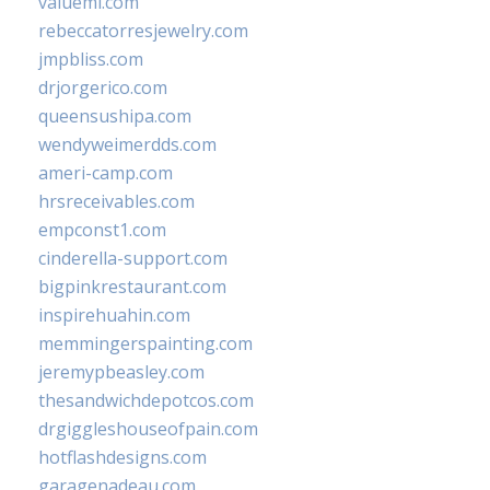
valueml.com
rebeccatorresjewelry.com
jmpbliss.com
drjorgerico.com
queensushipa.com
wendyweimerdds.com
ameri-camp.com
hrsreceivables.com
empconst1.com
cinderella-support.com
bigpinkrestaurant.com
inspirehuahin.com
memmingerspainting.com
jeremypbeasley.com
thesandwichdepotcos.com
drgiggleshouseofpain.com
hotflashdesigns.com
garagenadeau.com