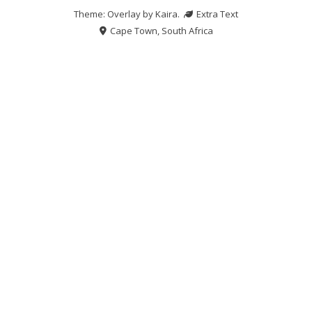
Theme: Overlay by
Kaira
.
Extra Text
Cape Town, South Africa