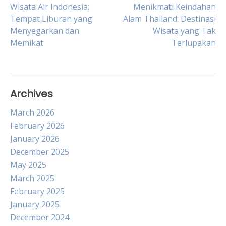
Post
Wisata Air Indonesia:
Menikmati Keindahan
Tempat Liburan yang
Alam Thailand: Destinasi
Menyegarkan dan
Wisata yang Tak
navigation
Memikat
Terlupakan
Archives
March 2026
February 2026
January 2026
December 2025
May 2025
March 2025
February 2025
January 2025
December 2024