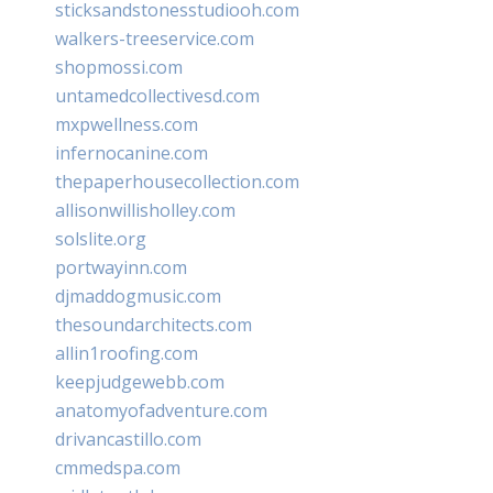
sticksandstonesstudiooh.com
walkers-treeservice.com
shopmossi.com
untamedcollectivesd.com
mxpwellness.com
infernocanine.com
thepaperhousecollection.com
allisonwillisholley.com
solslite.org
portwayinn.com
djmaddogmusic.com
thesoundarchitects.com
allin1roofing.com
keepjudgewebb.com
anatomyofadventure.com
drivancastillo.com
cmmedspa.com