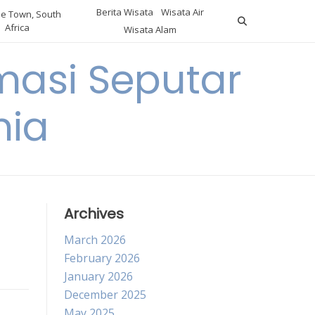
Berita Wisata
Wisata Air
e Town, South
Africa
Wisata Alam
masi Seputar
nia
Archives
March 2026
February 2026
January 2026
December 2025
May 2025