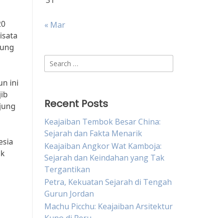
31
20
« Mar
isata
jung
Search
for:
un ini
ib
Recent Posts
jung
Keajaiban Tembok Besar China:
Sejarah dan Fakta Menarik
esia
Keajaiban Angkor Wat Kamboja:
uk
Sejarah dan Keindahan yang Tak
Tergantikan
Petra, Kekuatan Sejarah di Tengah
Gurun Jordan
Machu Picchu: Keajaiban Arsitektur