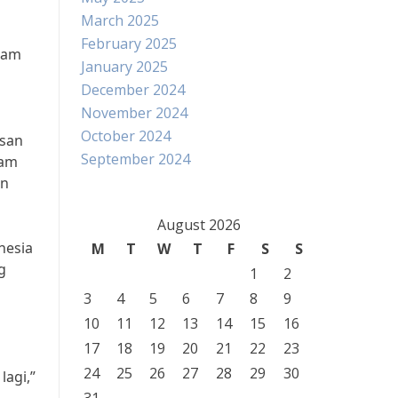
March 2025
February 2025
alam
January 2025
December 2024
November 2024
October 2024
asan
September 2024
lam
an
August 2026
nesia
M
T
W
T
F
S
S
g
1
2
3
4
5
6
7
8
9
10
11
12
13
14
15
16
17
18
19
20
21
22
23
24
25
26
27
28
29
30
agi,”