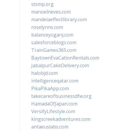
stsmp.org
manoelneves.com
mandelaeffectlibrary.com
roselynns.com
balanceyoganj.com
salesforceblogs.com
TrainGames365.com
BaytownEvaCationRentals.com
JabalpurCakeDelivery.com
halobjd.com
intelligenceqatar.com
PikaPikaApp.com
takecareofbusinessdfw.org
HamadaOfJapan.com
VersifyLifestyle.com
kingscreekadventures.com
antaeuslabs.com