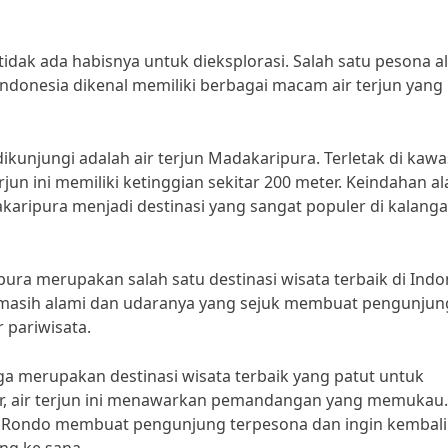
tidak ada habisnya untuk dieksplorasi. Salah satu pesona 
 Indonesia dikenal memiliki berbagai macam air terjun yang
 dikunjungi adalah air terjun Madakaripura. Terletak di kaw
un ini memiliki ketinggian sekitar 200 meter. Keindahan a
aripura menjadi destinasi yang sangat populer di kalang
pura merupakan salah satu destinasi wisata terbaik di Indo
 masih alami dan udaranya yang sejuk membuat pengunjun
r pariwisata.
uga merupakan destinasi wisata terbaik yang patut untuk
ter, air terjun ini menawarkan pemandangan yang memukau.
Rondo membuat pengunjung terpesona dan ingin kembali l