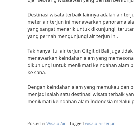
ujar seorang wisatawan yang pernah berkunju
Destinasi wisata terbaik lainnya adalah air t
meter, air terjun ini menawarkan panorama al
yang sangat menarik untuk dikunjungi, teruta
yang pernah mengunjungi air terjun ini.
Tak hanya itu, air terjun Gitgit di Bali juga tid
menawarkan keindahan alam yang memesona. “Gi
dikunjungi untuk menikmati keindahan alam p
ke sana.
Dengan keindahan alam yang memukau dan peso
menjadi salah satu destinasi wisata terbaik y
menikmati keindahan alam Indonesia melalui p
Posted in
Wisata Air
Tagged
wisata air terjun