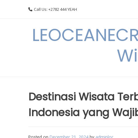
Skip
Call Us: +2782 444 YEAH
to
content
LEOCEANECRE
Wi
Destinasi Wisata Terb
Indonesia yang Waji
Posted on
December 21, 2024
by
adminloc