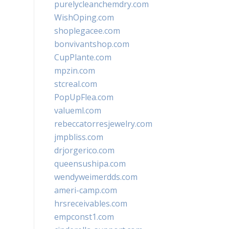
purelycleanchemdry.com
WishOping.com
shoplegacee.com
bonvivantshop.com
CupPlante.com
mpzin.com
stcreal.com
PopUpFlea.com
valueml.com
rebeccatorresjewelry.com
jmpbliss.com
drjorgerico.com
queensushipa.com
wendyweimerdds.com
ameri-camp.com
hrsreceivables.com
empconst1.com