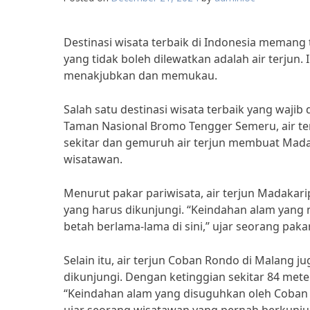
Destinasi wisata terbaik di Indonesia memang 
yang tidak boleh dilewatkan adalah air terjun.
menakjubkan dan memukau.
Salah satu destinasi wisata terbaik yang wajib
Taman Nasional Bromo Tengger Semeru, air terj
sekitar dan gemuruh air terjun membuat Madak
wisatawan.
Menurut pakar pariwisata, air terjun Madakari
yang harus dikunjungi. “Keindahan alam yang
betah berlama-lama di sini,” ujar seorang paka
Selain itu, air terjun Coban Rondo di Malang j
dikunjungi. Dengan ketinggian sekitar 84 me
“Keindahan alam yang disuguhkan oleh Coban 