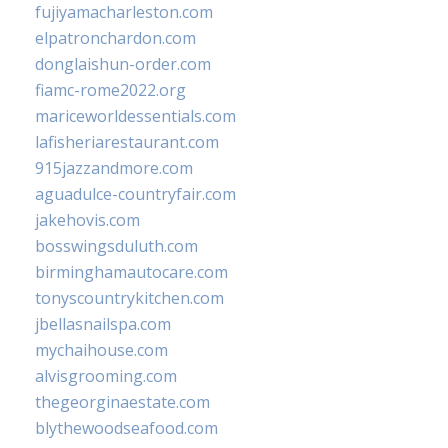
fujiyamacharleston.com
elpatronchardon.com
donglaishun-order.com
fiamc-rome2022.org
mariceworldessentials.com
lafisheriarestaurant.com
915jazzandmore.com
aguadulce-countryfair.com
jakehovis.com
bosswingsduluth.com
birminghamautocare.com
tonyscountrykitchen.com
jbellasnailspa.com
mychaihouse.com
alvisgrooming.com
thegeorginaestate.com
blythewoodseafood.com