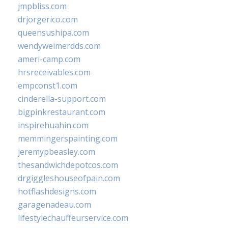
jmpbliss.com
drjorgerico.com
queensushipa.com
wendyweimerdds.com
ameri-camp.com
hrsreceivables.com
empconst1.com
cinderella-support.com
bigpinkrestaurant.com
inspirehuahin.com
memmingerspainting.com
jeremypbeasley.com
thesandwichdepotcos.com
drgiggleshouseofpain.com
hotflashdesigns.com
garagenadeau.com
lifestylechauffeurservice.com