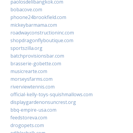
paolosdelibangkok.com
bobacove.com
phoone24brookfield.com
mickeybarmama.com
roadwayconstructioninc.com
shopdragonflyboutique.com
sportszilla.org
batchprovisionsbar.com
brasserie-gobette.com
musicrearte.com
morseysfarms.com
riverviewtennis.com
official-kelly-toys-squishmallows.com
displaygardenonsuncrest.org
bbq-empire-usa.com
feedstoreva.com
drogopets.com