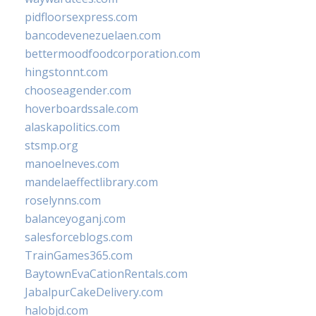
pidfloorsexpress.com
bancodevenezuelaen.com
bettermoodfoodcorporation.com
hingstonnt.com
chooseagender.com
hoverboardssale.com
alaskapolitics.com
stsmp.org
manoelneves.com
mandelaeffectlibrary.com
roselynns.com
balanceyoganj.com
salesforceblogs.com
TrainGames365.com
BaytownEvaCationRentals.com
JabalpurCakeDelivery.com
halobjd.com