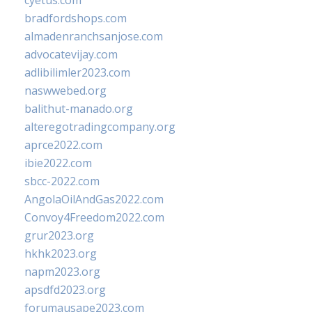
cyetus.com
bradfordshops.com
almadenranchsanjose.com
advocatevijay.com
adlibilimler2023.com
naswwebed.org
balithut-manado.org
alteregotradingcompany.org
aprce2022.com
ibie2022.com
sbcc-2022.com
AngolaOilAndGas2022.com
Convoy4Freedom2022.com
grur2023.org
hkhk2023.org
napm2023.org
apsdfd2023.org
forumausape2023.com