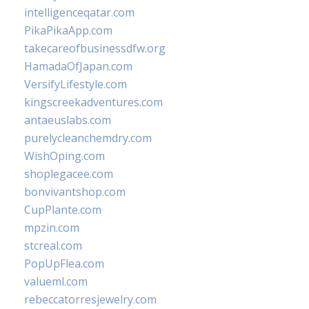
intelligenceqatar.com
PikaPikaApp.com
takecareofbusinessdfw.org
HamadaOfJapan.com
VersifyLifestyle.com
kingscreekadventures.com
antaeuslabs.com
purelycleanchemdry.com
WishOping.com
shoplegacee.com
bonvivantshop.com
CupPlante.com
mpzin.com
stcreal.com
PopUpFlea.com
valueml.com
rebeccatorresjewelry.com