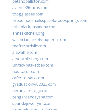
petshopallston.com
avenue26tacos.com
topgglasses.com
broadmoornailsspacoloradosprings.com
missblackpasadena.com
anneskitchen.org
valenciamarketytaqueria.com
reefrecordsllc.com
alawaffle.com
aryouthfishing.com
united-basketball.com
tios-tacos.com
cafecito-satx.com
graduacionviu2023.com
pecanjackstogo.com
zengardendayspa.com
sparklejewelryinc.com
ironcladtattoostudio.com