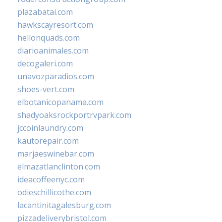
plazabatai.com
hawkscayresort.com
hellonquads.com
diarioanimales.com
decogaleri.com
unavozparadios.com
shoes-vert.com
elbotanicopanama.com
shadyoaksrockportrvpark.com
jccoinlaundry.com
kautorepair.com
marjaeswinebar.com
elmazatlanclinton.com
ideacoffeenyc.com
odieschillicothe.com
lacantinitagalesburg.com
pizzadeliverybristol.com