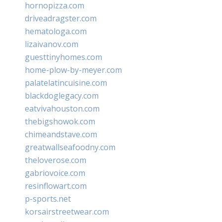
hornopizza.com
driveadragster.com
hematologa.com
lizaivanov.com
guesttinyhomes.com
home-plow-by-meyer.com
palatelatincuisine.com
blackdoglegacy.com
eatvivahouston.com
thebigshowok.com
chimeandstave.com
greatwallseafoodny.com
theloverose.com
gabriovoice.com
resinflowart.com
p-sports.net
korsairstreetwear.com