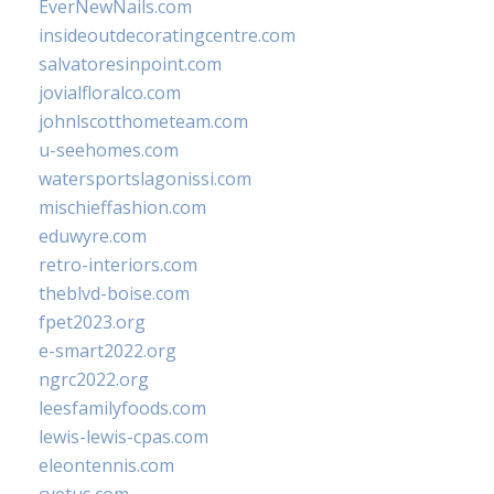
EverNewNails.com
insideoutdecoratingcentre.com
salvatoresinpoint.com
jovialfloralco.com
johnlscotthometeam.com
u-seehomes.com
watersportslagonissi.com
mischieffashion.com
eduwyre.com
retro-interiors.com
theblvd-boise.com
fpet2023.org
e-smart2022.org
ngrc2022.org
leesfamilyfoods.com
lewis-lewis-cpas.com
eleontennis.com