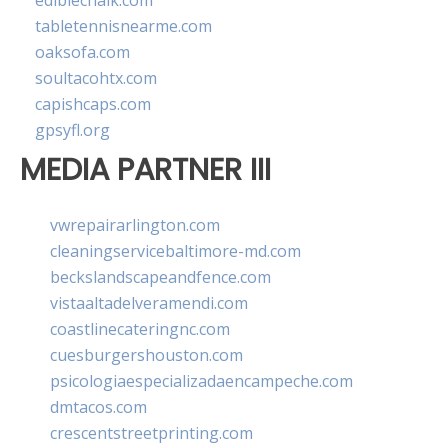
ediblechalk.com
tabletennisnearme.com
oaksofa.com
soultacohtx.com
capishcaps.com
gpsyfl.org
MEDIA PARTNER III
vwrepairarlington.com
cleaningservicebaltimore-md.com
beckslandscapeandfence.com
vistaaltadelveramendi.com
coastlinecateringnc.com
cuesburgershouston.com
psicologiaespecializadaencampeche.com
dmtacos.com
crescentstreetprinting.com