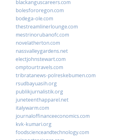
blackanguscareers.com
bolesfororegon.com
bodega-ole.com
thestreamlinerlounge.com
mestrinorubanofc.com
novelatherton.com
nassvalleygardens.net
electjohnstewart.com
omptourtravels.com
tribratanews-polreskebumen.com
rsudbayuasih.org
publikjurnalistik.org
juneteenthapparel.net
italywarm.com
journaloffinanceeconomics.com
kvk-kumari.org
foodscienceandtechnology.com