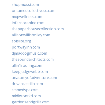
shopmossi.com
untamedcollectivesd.com
mxpwellness.com
infernocanine.com
thepaperhousecollection.com
allisonwillisholley.com
solslite.org
portwayinn.com
djmaddogmusic.com
thesoundarchitects.com
allin1roofing.com
keepjudgewebb.com
anatomyofadventure.com
drivancastillo.com
cmmedspa.com
midletontkd.com
gardensandgrills.com