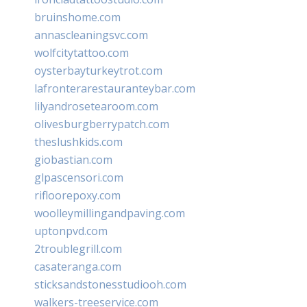
bruinshome.com
annascleaningsvc.com
wolfcitytattoo.com
oysterbayturkeytrot.com
lafronterarestauranteybar.com
lilyandrosetearoom.com
olivesburgberrypatch.com
theslushkids.com
giobastian.com
glpascensori.com
rifloorepoxy.com
woolleymillingandpaving.com
uptonpvd.com
2troublegrill.com
casateranga.com
sticksandstonesstudiooh.com
walkers-treeservice.com