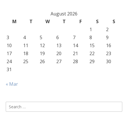
August 2026
M
T
W
T
F
S
S
1
2
3
4
5
6
7
8
9
10
11
12
13
14
15
16
17
18
19
20
21
22
23
24
25
26
27
28
29
30
31
« Mar
Search
for: