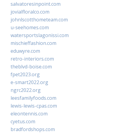
salvatoresinpoint.com
jovialfloralco.com
johnlscotthometeam.com
u-seehomes.com
watersportslagonissi.com
mischieffashion.com
eduwyre.com
retro-interiors.com
theblvd-boise.com
fpet2023.org
e-smart2022.org
ngrc2022.org
leesfamilyfoods.com
lewis-lewis-cpas.com
eleontennis.com
cyetus.com
bradfordshops.com