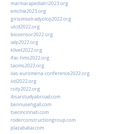
marmarapediatri2023.org
emchie2023.org
girisimselradyoloji2022.org
utcd2022.org
biosensor2022.org
ialp2022.org
klivet2022.org
ifac-hms2022.org
taoms2022.org
iias-euromena-conference2022.org
ivd2022.org
csity2022.org
ibsarstudyabroad.com
bennusehgall.com
tsecincinnati.com
roderconstructiongroup.com
plazabatai.com