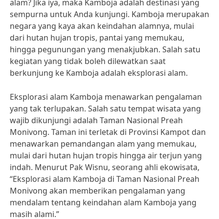
alam? Jika iya, maka Kamboja adalah destinasi yang
sempurna untuk Anda kunjungi. Kamboja merupakan
negara yang kaya akan keindahan alamnya, mulai
dari hutan hujan tropis, pantai yang memukau,
hingga pegunungan yang menakjubkan. Salah satu
kegiatan yang tidak boleh dilewatkan saat
berkunjung ke Kamboja adalah eksplorasi alam.
Eksplorasi alam Kamboja menawarkan pengalaman
yang tak terlupakan. Salah satu tempat wisata yang
wajib dikunjungi adalah Taman Nasional Preah
Monivong. Taman ini terletak di Provinsi Kampot dan
menawarkan pemandangan alam yang memukau,
mulai dari hutan hujan tropis hingga air terjun yang
indah. Menurut Pak Wisnu, seorang ahli ekowisata,
“Eksplorasi alam Kamboja di Taman Nasional Preah
Monivong akan memberikan pengalaman yang
mendalam tentang keindahan alam Kamboja yang
masih alami.”