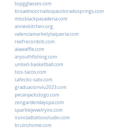
topgglasses.com
broadmoornailsspacoloradosprings.com
missblackpasadena.com
anneskitchen.org
valenciamarketytaqueria.com
reefrecordsllc.com
alawaffle.com
aryouthfishing.com
united-basketball.com
tios-tacos.com
cafecito-satx.com
graduacionviu2023.com
pecanjackstogo.com
zengardendayspa.com
sparklejewelryinc.com
ironcladtattoostudio.com
bruinshome.com