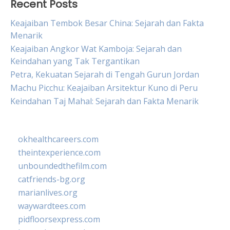
Recent Posts
Keajaiban Tembok Besar China: Sejarah dan Fakta
Menarik
Keajaiban Angkor Wat Kamboja: Sejarah dan
Keindahan yang Tak Tergantikan
Petra, Kekuatan Sejarah di Tengah Gurun Jordan
Machu Picchu: Keajaiban Arsitektur Kuno di Peru
Keindahan Taj Mahal: Sejarah dan Fakta Menarik
okhealthcareers.com
theintexperience.com
unboundedthefilm.com
catfriends-bg.org
marianlives.org
waywardtees.com
pidfloorsexpress.com