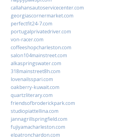
callahansautoservicecenter.com
georgiascornermarket.com
perfectfit24-7.com
portugalprivatedriver.com
von-racer.com
coffeeshopcharleston.com
salon104mainstreet.com
alkaspringswater.com
318mainstreet8h.com
lovenailsspari.com
oakberry-kuwait.com
quartzliterary.com
friendsofbroderickpark.com
studiopiattellina.com
jannagrillspringfield.com
fujiyamacharleston.com
elpatronchardon.com