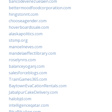
bancodevenezuelaen.com
bettermoodfoodcorporation.com
hingstonnt.com
chooseagender.com
hoverboardssale.com
alaskapolitics.com
stsmp.org
manoelneves.com
mandelaeffectlibrary.com
roselynns.com
balanceyoganj.com
salesforceblogs.com
TrainGames365.com
BaytownEvaCationRentals.com
JabalpurCakeDelivery.com
halobjd.com
intelligenceqatar.com
PikaPikaApp.com