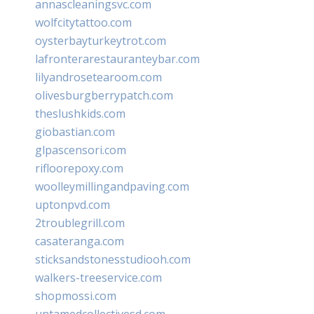
annascleaningsvc.com
wolfcitytattoo.com
oysterbayturkeytrot.com
lafronterarestauranteybar.com
lilyandrosetearoom.com
olivesburgberrypatch.com
theslushkids.com
giobastian.com
glpascensori.com
rifloorepoxy.com
woolleymillingandpaving.com
uptonpvd.com
2troublegrill.com
casateranga.com
sticksandstonesstudiooh.com
walkers-treeservice.com
shopmossi.com
untamedcollectivesd.com