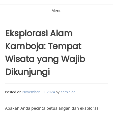
Menu
Eksplorasi Alam
Kamboja: Tempat
Wisata yang Wajib
Dikunjungi
Posted on
November 30, 2024
by
adminloc
Apakah Anda pecinta petualangan dan eksplorasi