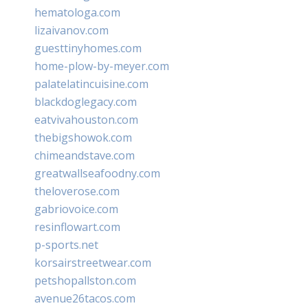
hematologa.com
lizaivanov.com
guesttinyhomes.com
home-plow-by-meyer.com
palatelatincuisine.com
blackdoglegacy.com
eatvivahouston.com
thebigshowok.com
chimeandstave.com
greatwallseafoodny.com
theloverose.com
gabriovoice.com
resinflowart.com
p-sports.net
korsairstreetwear.com
petshopallston.com
avenue26tacos.com