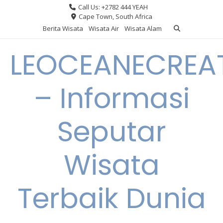
Skip
Call Us: +2782 444 YEAH
to
Cape Town, South Africa
content
Berita Wisata
Wisata Air
Wisata Alam
LEOCEANECREA
– Informasi
Seputar
Wisata
Terbaik Dunia