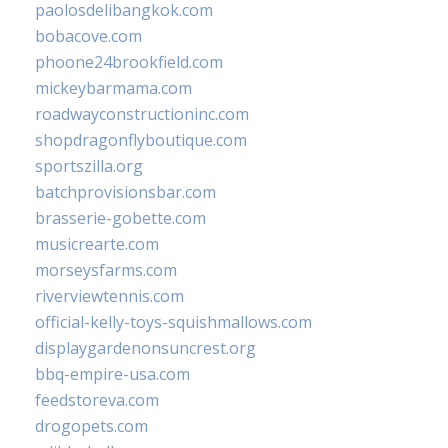
paolosdelibangkok.com
bobacove.com
phoone24brookfield.com
mickeybarmama.com
roadwayconstructioninc.com
shopdragonflyboutique.com
sportszilla.org
batchprovisionsbar.com
brasserie-gobette.com
musicrearte.com
morseysfarms.com
riverviewtennis.com
official-kelly-toys-squishmallows.com
displaygardenonsuncrest.org
bbq-empire-usa.com
feedstoreva.com
drogopets.com