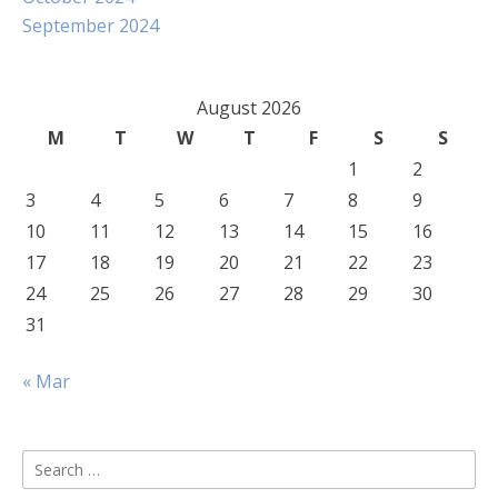
September 2024
August 2026
M
T
W
T
F
S
S
1
2
3
4
5
6
7
8
9
10
11
12
13
14
15
16
17
18
19
20
21
22
23
24
25
26
27
28
29
30
31
« Mar
Search
for: