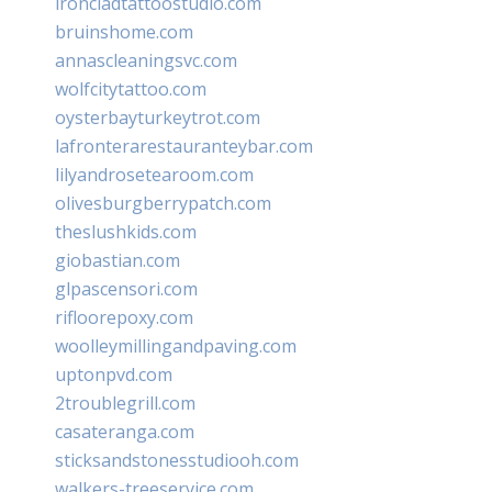
ironcladtattoostudio.com
bruinshome.com
annascleaningsvc.com
wolfcitytattoo.com
oysterbayturkeytrot.com
lafronterarestauranteybar.com
lilyandrosetearoom.com
olivesburgberrypatch.com
theslushkids.com
giobastian.com
glpascensori.com
rifloorepoxy.com
woolleymillingandpaving.com
uptonpvd.com
2troublegrill.com
casateranga.com
sticksandstonesstudiooh.com
walkers-treeservice.com