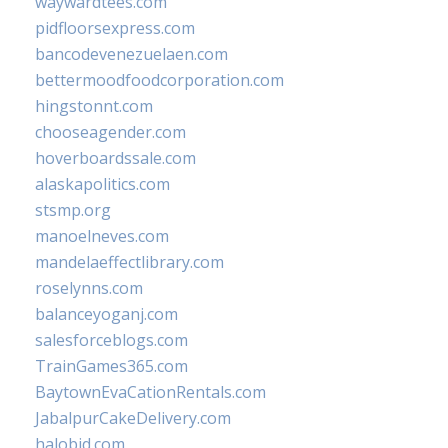
waywardtees.com
pidfloorsexpress.com
bancodevenezuelaen.com
bettermoodfoodcorporation.com
hingstonnt.com
chooseagender.com
hoverboardssale.com
alaskapolitics.com
stsmp.org
manoelneves.com
mandelaeffectlibrary.com
roselynns.com
balanceyoganj.com
salesforceblogs.com
TrainGames365.com
BaytownEvaCationRentals.com
JabalpurCakeDelivery.com
halobjd.com