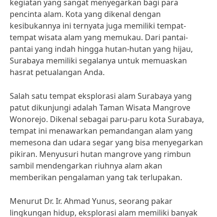
kegiatan yang sangat menyegarkan bagi para
pencinta alam. Kota yang dikenal dengan
kesibukannya ini ternyata juga memiliki tempat-
tempat wisata alam yang memukau. Dari pantai-
pantai yang indah hingga hutan-hutan yang hijau,
Surabaya memiliki segalanya untuk memuaskan
hasrat petualangan Anda.
Salah satu tempat eksplorasi alam Surabaya yang
patut dikunjungi adalah Taman Wisata Mangrove
Wonorejo. Dikenal sebagai paru-paru kota Surabaya,
tempat ini menawarkan pemandangan alam yang
memesona dan udara segar yang bisa menyegarkan
pikiran. Menyusuri hutan mangrove yang rimbun
sambil mendengarkan riuhnya alam akan
memberikan pengalaman yang tak terlupakan.
Menurut Dr. Ir. Ahmad Yunus, seorang pakar
lingkungan hidup, eksplorasi alam memiliki banyak