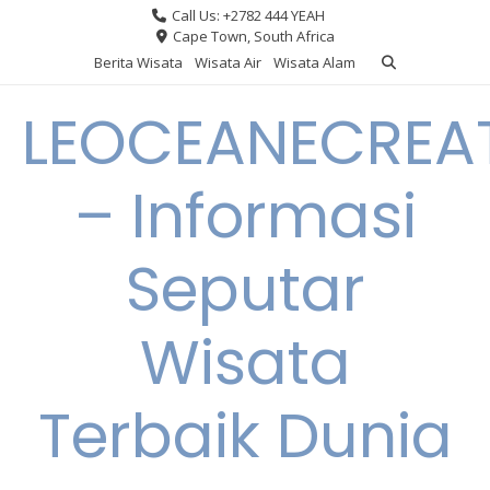
Skip
Call Us: +2782 444 YEAH
to
Cape Town, South Africa
content
Berita Wisata
Wisata Air
Wisata Alam
LEOCEANECREA
– Informasi
Seputar
Wisata
Terbaik Dunia