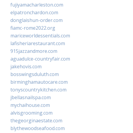
fujiyamacharleston.com
elpatronchardon.com
donglaishun-order.com
fiamc-rome2022.org
mariceworldessentials.com
lafisheriarestaurant.com
915jazzandmore.com
aguadulce-countryfair.com
jakehovis.com
bosswingsduluth.com
birminghamautocare.com
tonyscountrykitchen.com
jbellasnailspa.com
mychaihouse.com
alvisgrooming.com
thegeorginaestate.com
blythewoodseafood.com