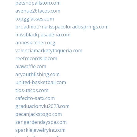
petshopallston.com
avenue26tacos.com
topgglasses.com
broadmoornailsspacoloradosprings.com
missblackpasadena.com
anneskitchen.org
valenciamarketytaqueria.com
reefrecordsllc.com
alawaffle.com
aryouthfishing.com
united-basketball.com
tios-tacos.com
cafecito-satx.com
graduacionviu2023.com
pecanjackstogo.com
zengardendayspa.com
sparklejewelryinc.com