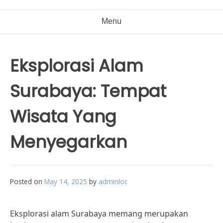
Menu
Eksplorasi Alam
Surabaya: Tempat
Wisata Yang
Menyegarkan
Posted on
May 14, 2025
by
adminloc
Eksplorasi alam Surabaya memang merupakan