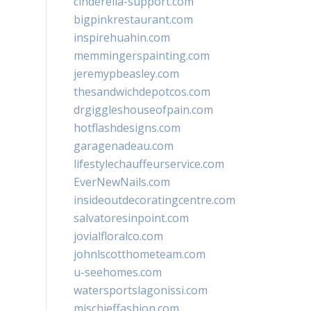
cinderella-support.com
bigpinkrestaurant.com
inspirehuahin.com
memmingerspainting.com
jeremypbeasley.com
thesandwichdepotcos.com
drgiggleshouseofpain.com
hotflashdesigns.com
garagenadeau.com
lifestylechauffeurservice.com
EverNewNails.com
insideoutdecoratingcentre.com
salvatoresinpoint.com
jovialfloralco.com
johnlscotthometeam.com
u-seehomes.com
watersportslagonissi.com
mischieffashion.com