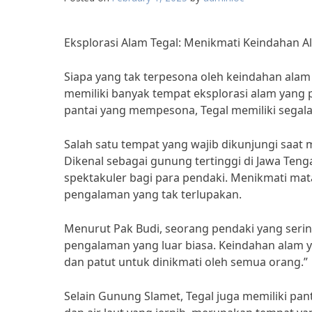
Eksplorasi Alam Tegal: Menikmati Keindahan 
Siapa yang tak terpesona oleh keindahan alam
memiliki banyak tempat eksplorasi alam yang 
pantai yang mempesona, Tegal memiliki segala
Salah satu tempat yang wajib dikunjungi saat 
Dikenal sebagai gunung tertinggi di Jawa T
spektakuler bagi para pendaki. Menikmati ma
pengalaman yang tak terlupakan.
Menurut Pak Budi, seorang pendaki yang serin
pengalaman yang luar biasa. Keindahan alam
dan patut untuk dinikmati oleh semua orang.”
Selain Gunung Slamet, Tegal juga memiliki pa