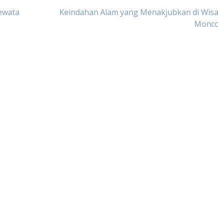
Dewata
Keindahan Alam yang Menakjubkan di Wisa
Monc