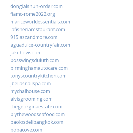
donglaishun-order.com
fiamc-rome2022.org
mariceworldessentials.com
lafisheriarestaurant.com
915jazzandmore.com
aguadulce-countryfair.com
jakehovis.com
bosswingsduluth.com
birminghamautocare.com
tonyscountrykitchen.com
jbellasnailspa.com
mychaihouse.com
alvisgrooming.com
thegeorginaestate.com
blythewoodseafood.com
paolosdelibangkok.com
bobacove.com