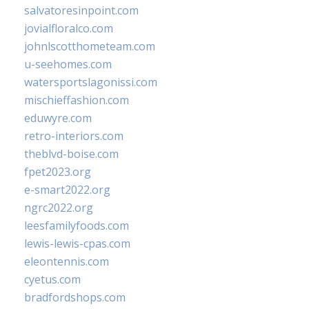
salvatoresinpoint.com
jovialfloralco.com
johnlscotthometeam.com
u-seehomes.com
watersportslagonissi.com
mischieffashion.com
eduwyre.com
retro-interiors.com
theblvd-boise.com
fpet2023.org
e-smart2022.org
ngrc2022.org
leesfamilyfoods.com
lewis-lewis-cpas.com
eleontennis.com
cyetus.com
bradfordshops.com