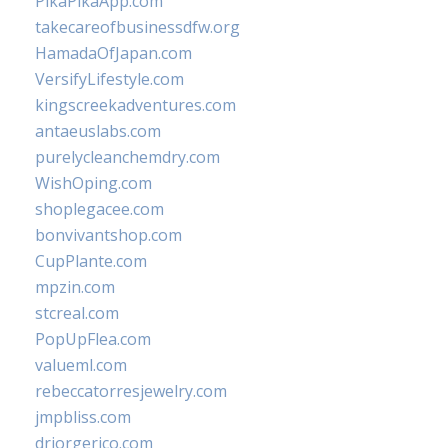
PikaPikaApp.com
takecareofbusinessdfw.org
HamadaOfJapan.com
VersifyLifestyle.com
kingscreekadventures.com
antaeuslabs.com
purelycleanchemdry.com
WishOping.com
shoplegacee.com
bonvivantshop.com
CupPlante.com
mpzin.com
stcreal.com
PopUpFlea.com
valueml.com
rebeccatorresjewelry.com
jmpbliss.com
drjorgerico.com