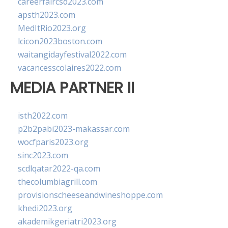
careerfaircsd2023.com
apsth2023.com
MedItRio2023.org
lcicon2023boston.com
waitangidayfestival2022.com
vacancesscolaires2022.com
MEDIA PARTNER II
isth2022.com
p2b2pabi2023-makassar.com
wocfparis2023.org
sinc2023.com
scdlqatar2022-qa.com
thecolumbiagrill.com
provisionscheeseandwineshoppe.com
khedi2023.org
akademikgeriatri2023.org