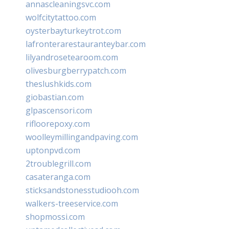
annascleaningsvc.com
wolfcitytattoo.com
oysterbayturkeytrot.com
lafronterarestauranteybar.com
lilyandrosetearoom.com
olivesburgberrypatch.com
theslushkids.com
giobastian.com
glpascensori.com
rifloorepoxy.com
woolleymillingandpaving.com
uptonpvd.com
2troublegrill.com
casateranga.com
sticksandstonesstudiooh.com
walkers-treeservice.com
shopmossi.com