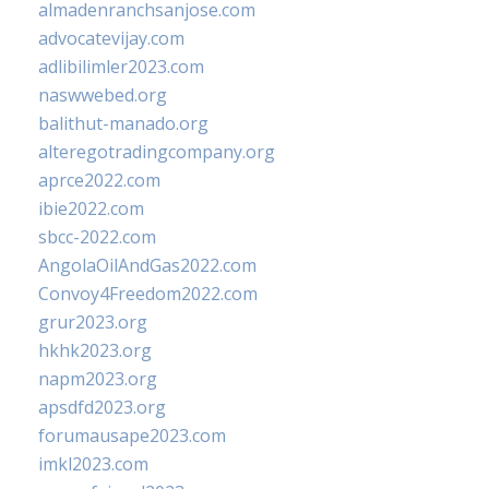
almadenranchsanjose.com
advocatevijay.com
adlibilimler2023.com
naswwebed.org
balithut-manado.org
alteregotradingcompany.org
aprce2022.com
ibie2022.com
sbcc-2022.com
AngolaOilAndGas2022.com
Convoy4Freedom2022.com
grur2023.org
hkhk2023.org
napm2023.org
apsdfd2023.org
forumausape2023.com
imkl2023.com