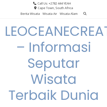
Skip
Call Us: +2782 444 YEAH
to
Cape Town, South Africa
content
Berita Wisata
Wisata Air
Wisata Alam
LEOCEANECREA
– Informasi
Seputar
Wisata
Terbaik Dunia