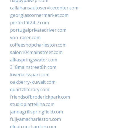
happypawspl.com
callahansautoservicecenter.com
georgiascornermarket.com
perfectfit24-7.com
portugalprivatedriver.com
von-racer.com
coffeeshopcharleston.com
salon104mainstreet.com
alkaspringswater.com
318mainstreet8h.com
lovenailsspari.com
oakberry-kuwait.com
quartzliterary.com
friendsofbroderickpark.com
studiopiattellina.com
jannagrillspringfield.com
fujiyamacharleston.com
elpatronchardon.com