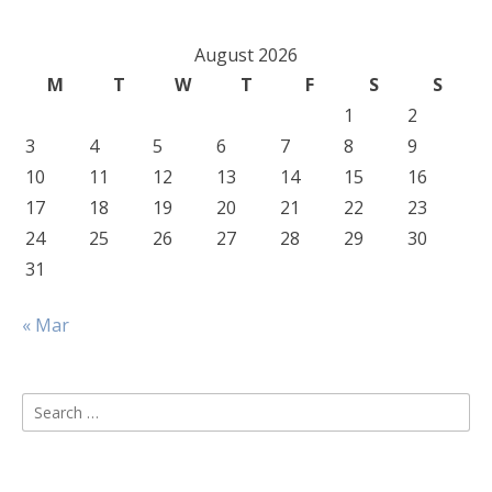
August 2026
M
T
W
T
F
S
S
1
2
3
4
5
6
7
8
9
10
11
12
13
14
15
16
17
18
19
20
21
22
23
24
25
26
27
28
29
30
31
« Mar
Search
for: