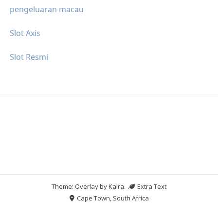
pengeluaran macau
Slot Axis
Slot Resmi
Theme: Overlay by
Kaira
.
Extra Text
Cape Town, South Africa