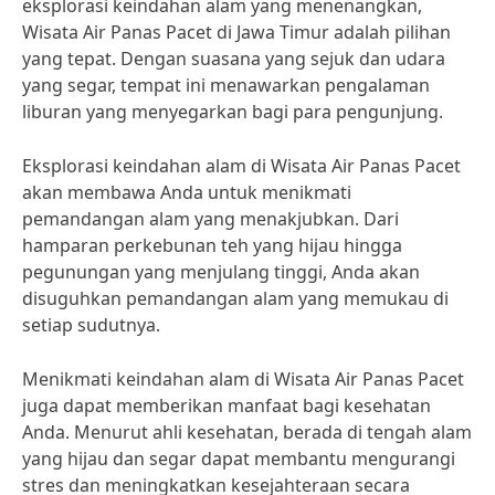
eksplorasi keindahan alam yang menenangkan,
Wisata Air Panas Pacet di Jawa Timur adalah pilihan
yang tepat. Dengan suasana yang sejuk dan udara
yang segar, tempat ini menawarkan pengalaman
liburan yang menyegarkan bagi para pengunjung.
Eksplorasi keindahan alam di Wisata Air Panas Pacet
akan membawa Anda untuk menikmati
pemandangan alam yang menakjubkan. Dari
hamparan perkebunan teh yang hijau hingga
pegunungan yang menjulang tinggi, Anda akan
disuguhkan pemandangan alam yang memukau di
setiap sudutnya.
Menikmati keindahan alam di Wisata Air Panas Pacet
juga dapat memberikan manfaat bagi kesehatan
Anda. Menurut ahli kesehatan, berada di tengah alam
yang hijau dan segar dapat membantu mengurangi
stres dan meningkatkan kesejahteraan secara