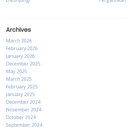
Dikunjungi
Tergantikan
navigation
Archives
March 2026
February 2026
January 2026
December 2025
May 2025
March 2025
February 2025
January 2025
December 2024
November 2024
October 2024
September 2024