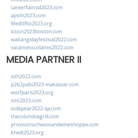
careerfaircsd2023.com
apsth2023.com
MedItRio2023.org
lcicon2023boston.com
waitangidayfestival2022.com
vacancesscolaires2022.com
MEDIA PARTNER II
isth2022.com
p2b2pabi2023-makassar.com
wocfparis2023.org
sinc2023.com
scdlqatar2022-qa.com
thecolumbiagrill.com
provisionscheeseandwineshoppe.com
khedi2023.org