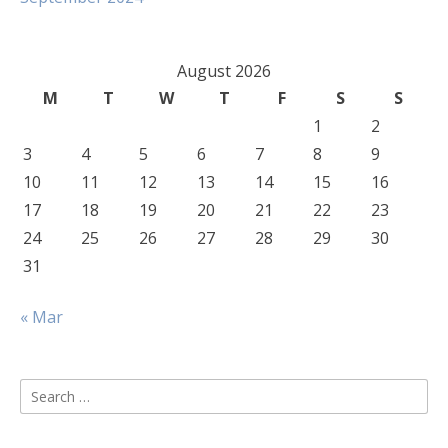
August 2026
M
T
W
T
F
S
S
1
2
3
4
5
6
7
8
9
10
11
12
13
14
15
16
17
18
19
20
21
22
23
24
25
26
27
28
29
30
31
« Mar
Search
for: