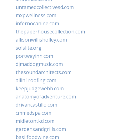
untamedcollectivesd.com
mxpwellness.com
infernocanine.com
thepaperhousecollection.com
allisonwillisholley.com
solslite.org
portwayinn.com
djmaddogmusic.com
thesoundarchitects.com
allin1roofing.com
keepjudgewebb.com
anatomyofadventure.com
drivancastillo.com
cmmedspa.com
midletontkd.com
gardensandgrills.com
basilfoodwine.com