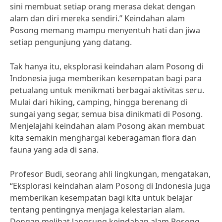
sini membuat setiap orang merasa dekat dengan
alam dan diri mereka sendiri.” Keindahan alam
Posong memang mampu menyentuh hati dan jiwa
setiap pengunjung yang datang.
Tak hanya itu, eksplorasi keindahan alam Posong di
Indonesia juga memberikan kesempatan bagi para
petualang untuk menikmati berbagai aktivitas seru.
Mulai dari hiking, camping, hingga berenang di
sungai yang segar, semua bisa dinikmati di Posong.
Menjelajahi keindahan alam Posong akan membuat
kita semakin menghargai keberagaman flora dan
fauna yang ada di sana.
Profesor Budi, seorang ahli lingkungan, mengatakan,
“Eksplorasi keindahan alam Posong di Indonesia juga
memberikan kesempatan bagi kita untuk belajar
tentang pentingnya menjaga kelestarian alam.
Dengan melihat langsung keindahan alam Posong,