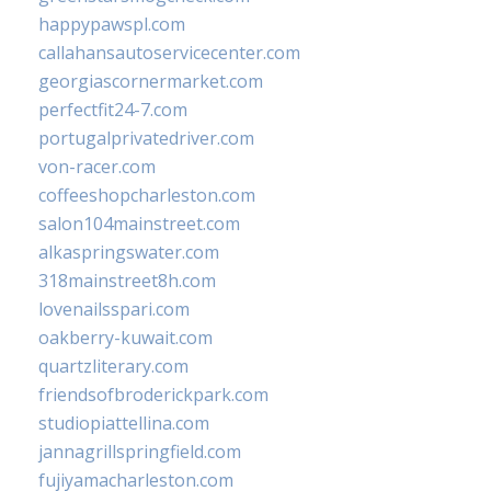
happypawspl.com
callahansautoservicecenter.com
georgiascornermarket.com
perfectfit24-7.com
portugalprivatedriver.com
von-racer.com
coffeeshopcharleston.com
salon104mainstreet.com
alkaspringswater.com
318mainstreet8h.com
lovenailsspari.com
oakberry-kuwait.com
quartzliterary.com
friendsofbroderickpark.com
studiopiattellina.com
jannagrillspringfield.com
fujiyamacharleston.com