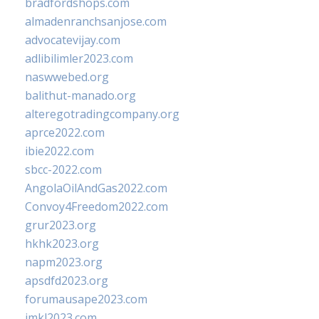
bradfordshops.com
almadenranchsanjose.com
advocatevijay.com
adlibilimler2023.com
naswwebed.org
balithut-manado.org
alteregotradingcompany.org
aprce2022.com
ibie2022.com
sbcc-2022.com
AngolaOilAndGas2022.com
Convoy4Freedom2022.com
grur2023.org
hkhk2023.org
napm2023.org
apsdfd2023.org
forumausape2023.com
imkl2023.com