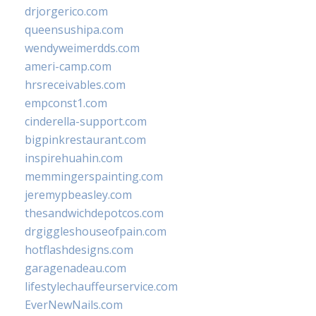
drjorgerico.com
queensushipa.com
wendyweimerdds.com
ameri-camp.com
hrsreceivables.com
empconst1.com
cinderella-support.com
bigpinkrestaurant.com
inspirehuahin.com
memmingerspainting.com
jeremypbeasley.com
thesandwichdepotcos.com
drgiggleshouseofpain.com
hotflashdesigns.com
garagenadeau.com
lifestylechauffeurservice.com
EverNewNails.com