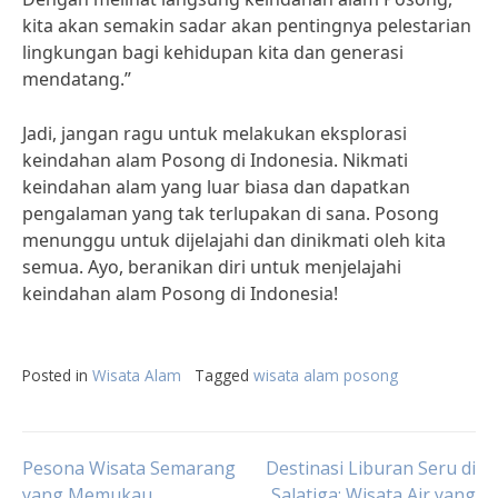
kita akan semakin sadar akan pentingnya pelestarian
lingkungan bagi kehidupan kita dan generasi
mendatang.”
Jadi, jangan ragu untuk melakukan eksplorasi
keindahan alam Posong di Indonesia. Nikmati
keindahan alam yang luar biasa dan dapatkan
pengalaman yang tak terlupakan di sana. Posong
menunggu untuk dijelajahi dan dinikmati oleh kita
semua. Ayo, beranikan diri untuk menjelajahi
keindahan alam Posong di Indonesia!
Posted in
Wisata Alam
Tagged
wisata alam posong
Post
Pesona Wisata Semarang
Destinasi Liburan Seru di
yang Memukau
Salatiga: Wisata Air yang