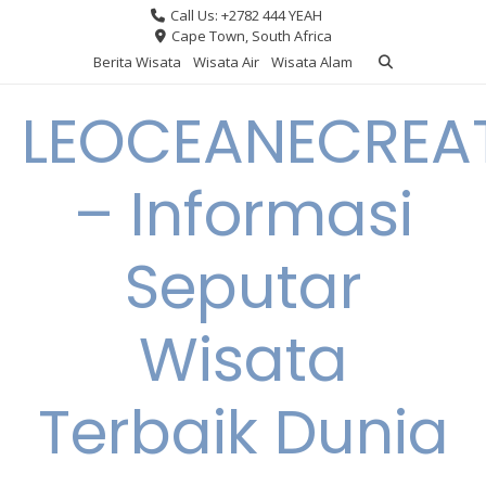
Skip
Call Us: +2782 444 YEAH
to
Cape Town, South Africa
content
Berita Wisata
Wisata Air
Wisata Alam
LEOCEANECREA
– Informasi
Seputar
Wisata
Terbaik Dunia