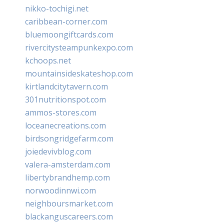
nikko-tochigi.net
caribbean-corner.com
bluemoongiftcards.com
rivercitysteampunkexpo.com
kchoops.net
mountainsideskateshop.com
kirtlandcitytavern.com
301nutritionspot.com
ammos-stores.com
loceanecreations.com
birdsongridgefarm.com
joiedevivblog.com
valera-amsterdam.com
libertybrandhemp.com
norwoodinnwi.com
neighboursmarket.com
blackanguscareers.com