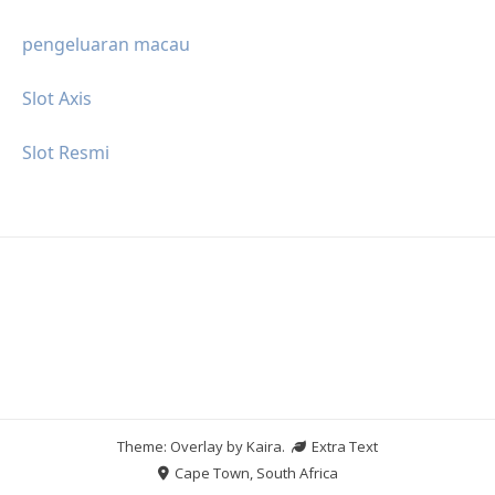
pengeluaran macau
Slot Axis
Slot Resmi
Theme: Overlay by
Kaira
.
Extra Text
Cape Town, South Africa