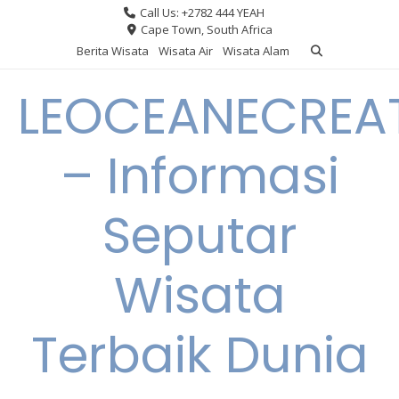
Skip
Call Us: +2782 444 YEAH
to
Cape Town, South Africa
content
Berita Wisata
Wisata Air
Wisata Alam
LEOCEANECREA
– Informasi
Seputar
Wisata
Terbaik Dunia