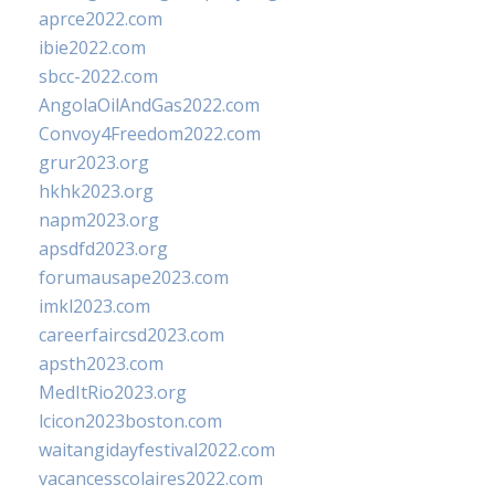
aprce2022.com
ibie2022.com
sbcc-2022.com
AngolaOilAndGas2022.com
Convoy4Freedom2022.com
grur2023.org
hkhk2023.org
napm2023.org
apsdfd2023.org
forumausape2023.com
imkl2023.com
careerfaircsd2023.com
apsth2023.com
MedItRio2023.org
lcicon2023boston.com
waitangidayfestival2022.com
vacancesscolaires2022.com