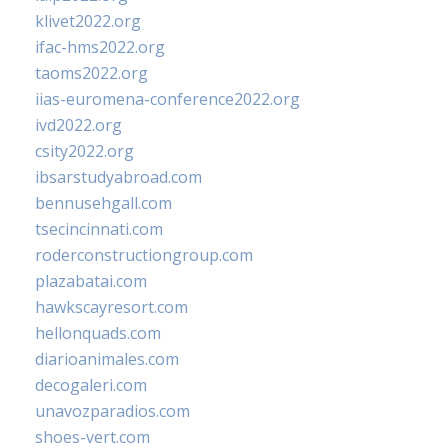
klivet2022.org
ifac-hms2022.org
taoms2022.org
iias-euromena-conference2022.org
ivd2022.org
csity2022.org
ibsarstudyabroad.com
bennusehgall.com
tsecincinnati.com
roderconstructiongroup.com
plazabatai.com
hawkscayresort.com
hellonquads.com
diarioanimales.com
decogaleri.com
unavozparadios.com
shoes-vert.com