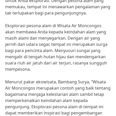
untuk Anda eksplorasi. Dengan pesona alam yang
memukau, tempat ini menawarkan pengalaman yang
tak terlupakan bagi para pengunjungnya.
Eksplorasi pesona alam di Wisata Air Moncongos
akan membawa Anda kepada keindahan alam yang
masih alami dan menyegarkan. Dengan air yang
jernih dan udara segar, tempat ini merupakan surga
bagi para pencinta alam. Menyusuri sungai yang
mengalir di tengah hutan hijau dan mendengarkan
suara riuh air jatuh dari air terjun, rasanya sungguh
mempesona.
Menurut pakar ekowisata, Bambang Surya, “Wisata
Air Moncongos merupakan contoh yang baik tentang
bagaimana menjaga kelestarian alam sambil tetap
memperkenalkan keindahan alam kepada
pengunjung. Eksplorasi pesona alam di tempat ini
dapat memberikan inspirasi bagi pengembangan