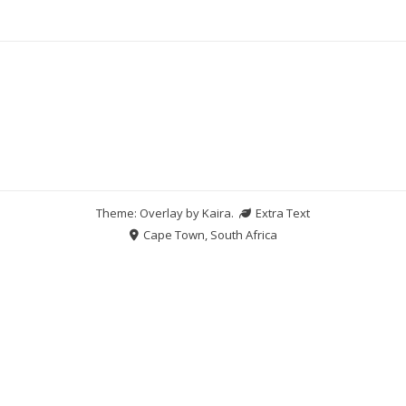
Theme: Overlay by
Kaira
.
Extra Text
Cape Town, South Africa