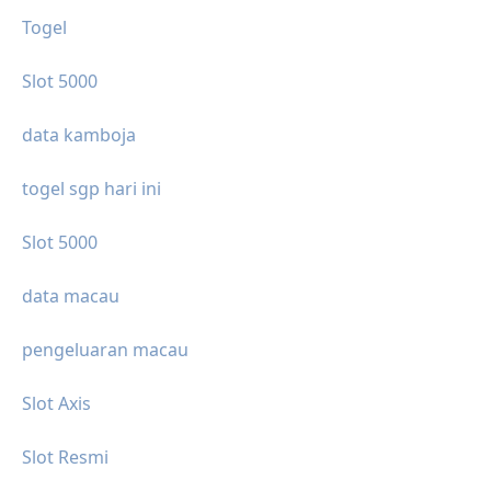
Togel
Slot 5000
data kamboja
togel sgp hari ini
Slot 5000
data macau
pengeluaran macau
Slot Axis
Slot Resmi