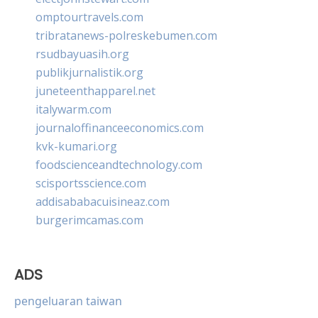
omptourtravels.com
tribratanews-polreskebumen.com
rsudbayuasih.org
publikjurnalistik.org
juneteenthapparel.net
italywarm.com
journaloffinanceeconomics.com
kvk-kumari.org
foodscienceandtechnology.com
scisportsscience.com
addisababacuisineaz.com
burgerimcamas.com
ADS
pengeluaran taiwan