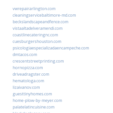
vwrepairarlington.com
cleaningservicebaltimore-md.com
beckslandscapeandfence.com
vistaaltadelveramendi.com
coastlinecateringnc.com
cuesburgershouston.com
psicologiaespecializadaencampeche.com
dmtacos.com
crescentstreetprinting.com
hornopizza.com
driveadragster.com
hematologa.com
lizaivanov.com
guesttinyhomes.com
home-plow-by-meyer.com
palatelatincuisine.com