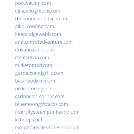
portwayinn.com
djmaddogmusic.com
thesoundarchitects.com
allin1roofing.com
keepjudgewebb.com
anatomyofadventure.com
drivancastillo.com
cmmedspa.com
midletontkd.com
gardensandgrills.com
basilfoodwine.com
nikko-tochigi.net
caribbean-corner.com
bluemoongiftcards.com
rivercitysteampunkexpo.com
kchoops.net
mountainsideskateshop.com