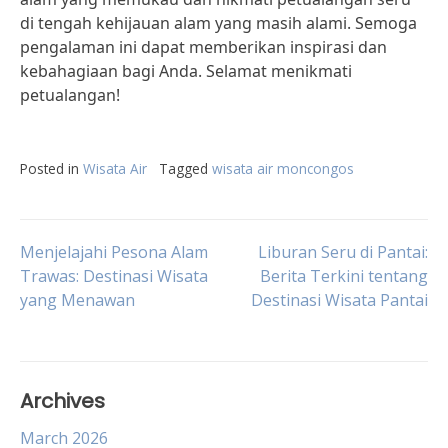
di tengah kehijauan alam yang masih alami. Semoga
pengalaman ini dapat memberikan inspirasi dan
kebahagiaan bagi Anda. Selamat menikmati
petualangan!
Posted in
Wisata Air
Tagged
wisata air moncongos
Post
Menjelajahi Pesona Alam
Liburan Seru di Pantai:
Trawas: Destinasi Wisata
Berita Terkini tentang
yang Menawan
Destinasi Wisata Pantai
navigation
Archives
March 2026