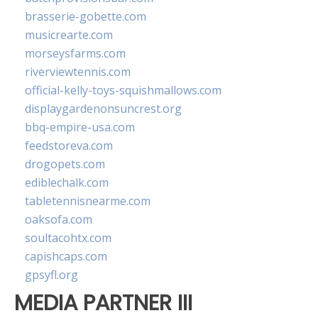
brasserie-gobette.com
musicrearte.com
morseysfarms.com
riverviewtennis.com
official-kelly-toys-squishmallows.com
displaygardenonsuncrest.org
bbq-empire-usa.com
feedstoreva.com
drogopets.com
ediblechalk.com
tabletennisnearme.com
oaksofa.com
soultacohtx.com
capishcaps.com
gpsyfl.org
MEDIA PARTNER III