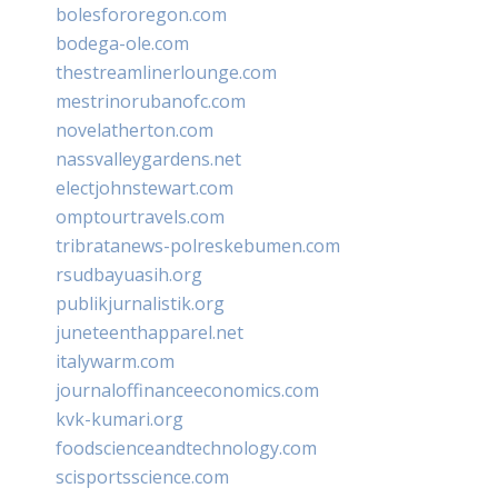
bolesfororegon.com
bodega-ole.com
thestreamlinerlounge.com
mestrinorubanofc.com
novelatherton.com
nassvalleygardens.net
electjohnstewart.com
omptourtravels.com
tribratanews-polreskebumen.com
rsudbayuasih.org
publikjurnalistik.org
juneteenthapparel.net
italywarm.com
journaloffinanceeconomics.com
kvk-kumari.org
foodscienceandtechnology.com
scisportsscience.com