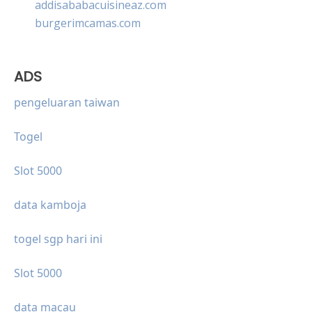
addisababacuisineaz.com
burgerimcamas.com
ADS
pengeluaran taiwan
Togel
Slot 5000
data kamboja
togel sgp hari ini
Slot 5000
data macau