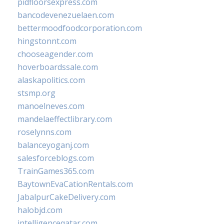
pidfloorsexpress.com
bancodevenezuelaen.com
bettermoodfoodcorporation.com
hingstonnt.com
chooseagender.com
hoverboardssale.com
alaskapolitics.com
stsmp.org
manoelneves.com
mandelaeffectlibrary.com
roselynns.com
balanceyoganj.com
salesforceblogs.com
TrainGames365.com
BaytownEvaCationRentals.com
JabalpurCakeDelivery.com
halobjd.com
intelligenceqatar.com