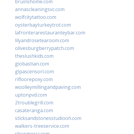
bruinshome.com
annascleaningsvc.com
wolfcitytattoo.com
oysterbayturkeytrot.com
lafronterarestauranteybar.com
lilyandrosetearoom.com
olivesburgberrypatch.com
theslushkids.com
giobastian.com
glpascensori.com
rifloorepoxy.com
woolleymillingandpaving.com
uptonpvd.com
2troublegrill.com
casateranga.com
sticksandstonesstudiooh.com
walkers-treeservice.com
shopmossi.com