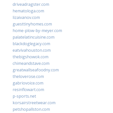
driveadragster.com
hematologa.com
lizaivanov.com
guesttinyhomes.com
home-plow-by-meyer.com
palatelatincuisine.com
blackdoglegacy.com
eatvivahouston.com
thebigshowok.com
chimeandstave.com
greatwallseafoodny.com
theloverose.com
gabriovoice.com
resinflowart.com
p-sports.net
korsairstreetwear.com
petshopallston.com