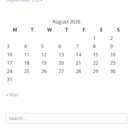
August 2026
M
T
W
T
F
S
S
1
2
3
4
5
6
7
8
9
10
11
12
13
14
15
16
17
18
19
20
21
22
23
24
25
26
27
28
29
30
31
« Mar
Search
for: