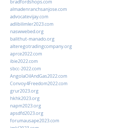
bradfordshops.com
almadenranchsanjose.com
advocatevijay.com
adlibilimler2023.com
naswwebed.org
balithut-manado.org
alteregotradingcompany.org
aprce2022.com
ibie2022.com
sbcc-2022.com
AngolaOilAndGas2022.com
Convoy4Freedom2022.com
grur2023.org
hkhk2023.org
napm2023.org
apsdfd2023.org
forumausape2023.com