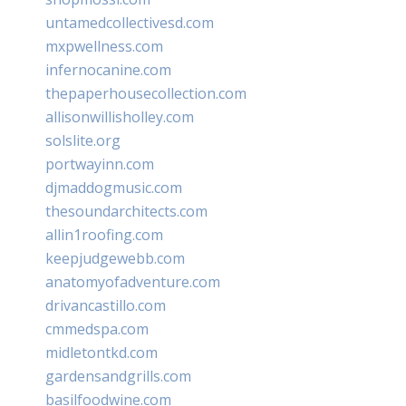
untamedcollectivesd.com
mxpwellness.com
infernocanine.com
thepaperhousecollection.com
allisonwillisholley.com
solslite.org
portwayinn.com
djmaddogmusic.com
thesoundarchitects.com
allin1roofing.com
keepjudgewebb.com
anatomyofadventure.com
drivancastillo.com
cmmedspa.com
midletontkd.com
gardensandgrills.com
basilfoodwine.com