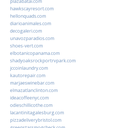
plazabatai.com
hawkscayresort.com
hellonquads.com
diarioanimales.com
decogaleri.com
unavozparadios.com
shoes-vert.com
elbotanicopanama.com
shadyoaksrockportrvpark.com
jccoinlaundry.com
kautorepair.com
marjaeswinebar.com
elmazatlanclinton.com
ideacoffeenyc.com
odieschillicothe.com
lacantinitagalesburg.com
pizzadeliverybristol.com
greenstarsmogcheck.com