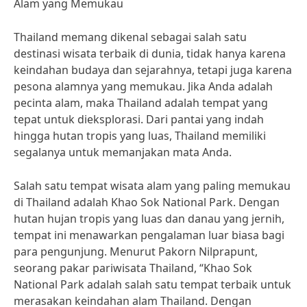
Alam yang Memukau
Thailand memang dikenal sebagai salah satu
destinasi wisata terbaik di dunia, tidak hanya karena
keindahan budaya dan sejarahnya, tetapi juga karena
pesona alamnya yang memukau. Jika Anda adalah
pecinta alam, maka Thailand adalah tempat yang
tepat untuk dieksplorasi. Dari pantai yang indah
hingga hutan tropis yang luas, Thailand memiliki
segalanya untuk memanjakan mata Anda.
Salah satu tempat wisata alam yang paling memukau
di Thailand adalah Khao Sok National Park. Dengan
hutan hujan tropis yang luas dan danau yang jernih,
tempat ini menawarkan pengalaman luar biasa bagi
para pengunjung. Menurut Pakorn Nilprapunt,
seorang pakar pariwisata Thailand, “Khao Sok
National Park adalah salah satu tempat terbaik untuk
merasakan keindahan alam Thailand. Dengan