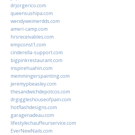
drjorgerico.com
queensushipa.com
wendyweimerdds.com
ameri-camp.com
hrsreceivables.com
empconst1.com
cinderella-support.com
bigpinkrestaurant.com
inspirehuahin.com
memmingerspainting.com
jeremypbeasley.com
thesandwichdepotcos.com
drgiggleshouseofpain.com
hotflashdesigns.com
garagenadeau.com
lifestylechauffeurservice.com
EverNewNails.com