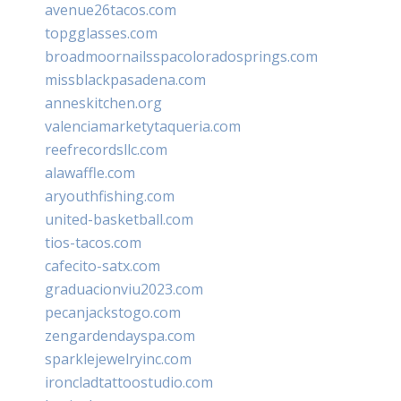
avenue26tacos.com
topgglasses.com
broadmoornailsspacoloradosprings.com
missblackpasadena.com
anneskitchen.org
valenciamarketytaqueria.com
reefrecordsllc.com
alawaffle.com
aryouthfishing.com
united-basketball.com
tios-tacos.com
cafecito-satx.com
graduacionviu2023.com
pecanjackstogo.com
zengardendayspa.com
sparklejewelryinc.com
ironcladtattoostudio.com