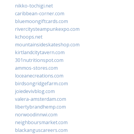
nikko-tochigi.net
caribbean-corner.com
bluemoongiftcards.com
rivercitysteampunkexpo.com
kchoops.net
mountainsideskateshop.com
kirtlandcitytavern.com
301nutritionspot.com
ammos-stores.com
loceanecreations.com
birdsongridgefarm.com
joiedevivblog.com
valera-amsterdam.com
libertybrandhemp.com
norwoodinnwi.com
neighboursmarket.com
blackanguscareers.com