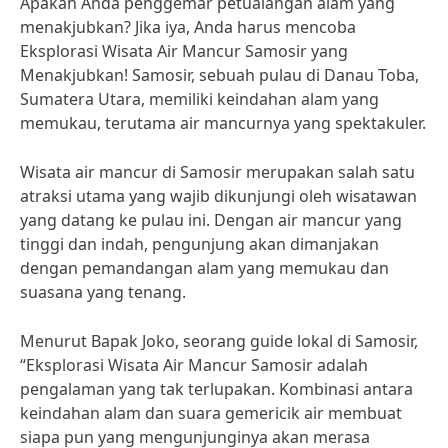
Apakah Anda penggemar petualangan alam yang
menakjubkan? Jika iya, Anda harus mencoba
Eksplorasi Wisata Air Mancur Samosir yang
Menakjubkan! Samosir, sebuah pulau di Danau Toba,
Sumatera Utara, memiliki keindahan alam yang
memukau, terutama air mancurnya yang spektakuler.
Wisata air mancur di Samosir merupakan salah satu
atraksi utama yang wajib dikunjungi oleh wisatawan
yang datang ke pulau ini. Dengan air mancur yang
tinggi dan indah, pengunjung akan dimanjakan
dengan pemandangan alam yang memukau dan
suasana yang tenang.
Menurut Bapak Joko, seorang guide lokal di Samosir,
“Eksplorasi Wisata Air Mancur Samosir adalah
pengalaman yang tak terlupakan. Kombinasi antara
keindahan alam dan suara gemericik air membuat
siapa pun yang mengunjunginya akan merasa