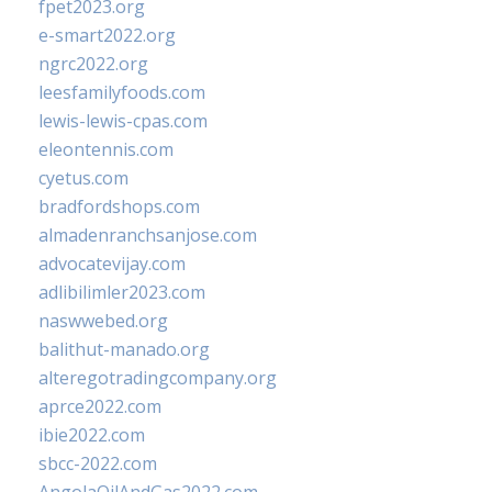
fpet2023.org
e-smart2022.org
ngrc2022.org
leesfamilyfoods.com
lewis-lewis-cpas.com
eleontennis.com
cyetus.com
bradfordshops.com
almadenranchsanjose.com
advocatevijay.com
adlibilimler2023.com
naswwebed.org
balithut-manado.org
alteregotradingcompany.org
aprce2022.com
ibie2022.com
sbcc-2022.com