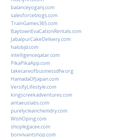
balanceyoganj.com
salesforceblogs.com
TrainGames365.com
BaytownEvaCationRentals.com
JabalpurCakeDelivery.com
halobjd.com
intelligenceqatar.com
PikaPikaApp.com
takecareofbusinessdfw.org
HamadaOfJapan.com
VersifyLifestyle.com
kingscreekadventures.com
antaeuslabs.com
purelycleanchemdry.com
WishOping.com
shoplegacee.com
bonvivantshop.com