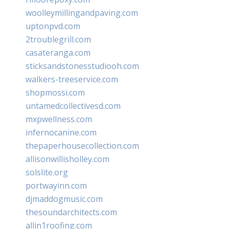
woolleymillingandpaving.com
uptonpvd.com
2troublegrill.com
casateranga.com
sticksandstonesstudiooh.com
walkers-treeservice.com
shopmossi.com
untamedcollectivesd.com
mxpwellness.com
infernocanine.com
thepaperhousecollection.com
allisonwillisholley.com
solslite.org
portwayinn.com
djmaddogmusic.com
thesoundarchitects.com
allin1roofing.com