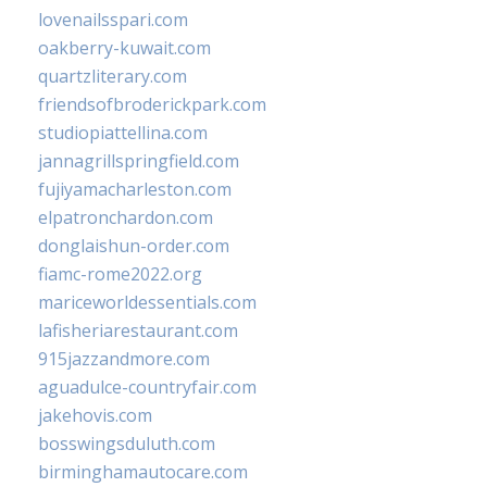
lovenailsspari.com
oakberry-kuwait.com
quartzliterary.com
friendsofbroderickpark.com
studiopiattellina.com
jannagrillspringfield.com
fujiyamacharleston.com
elpatronchardon.com
donglaishun-order.com
fiamc-rome2022.org
mariceworldessentials.com
lafisheriarestaurant.com
915jazzandmore.com
aguadulce-countryfair.com
jakehovis.com
bosswingsduluth.com
birminghamautocare.com