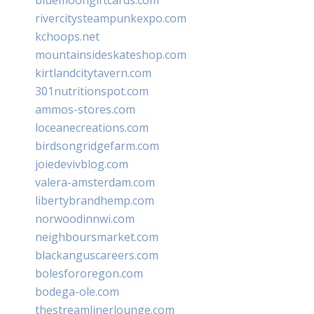
rivercitysteampunkexpo.com
kchoops.net
mountainsideskateshop.com
kirtlandcitytavern.com
301nutritionspot.com
ammos-stores.com
loceanecreations.com
birdsongridgefarm.com
joiedevivblog.com
valera-amsterdam.com
libertybrandhemp.com
norwoodinnwi.com
neighboursmarket.com
blackanguscareers.com
bolesfororegon.com
bodega-ole.com
thestreamlinerlounge.com