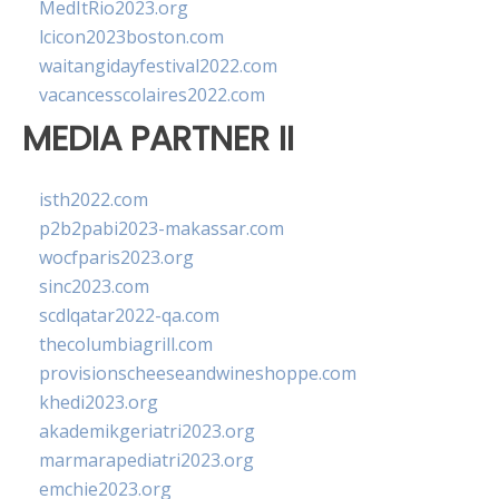
MedItRio2023.org
lcicon2023boston.com
waitangidayfestival2022.com
vacancesscolaires2022.com
MEDIA PARTNER II
isth2022.com
p2b2pabi2023-makassar.com
wocfparis2023.org
sinc2023.com
scdlqatar2022-qa.com
thecolumbiagrill.com
provisionscheeseandwineshoppe.com
khedi2023.org
akademikgeriatri2023.org
marmarapediatri2023.org
emchie2023.org