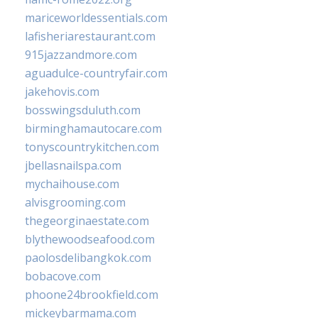
mariceworldessentials.com
lafisheriarestaurant.com
915jazzandmore.com
aguadulce-countryfair.com
jakehovis.com
bosswingsduluth.com
birminghamautocare.com
tonyscountrykitchen.com
jbellasnailspa.com
mychaihouse.com
alvisgrooming.com
thegeorginaestate.com
blythewoodseafood.com
paolosdelibangkok.com
bobacove.com
phoone24brookfield.com
mickeybarmama.com