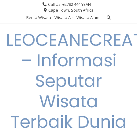
Skip
Call Us: +2782 444 YEAH
to
Cape Town, South Africa
content
Berita Wisata
Wisata Air
Wisata Alam
LEOCEANECREA
– Informasi
Seputar
Wisata
Terbaik Dunia