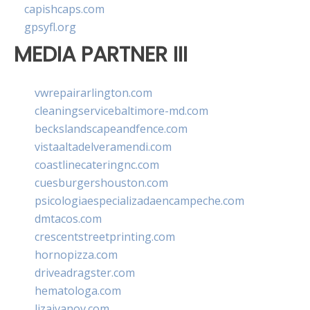
capishcaps.com
gpsyfl.org
MEDIA PARTNER III
vwrepairarlington.com
cleaningservicebaltimore-md.com
beckslandscapeandfence.com
vistaaltadelveramendi.com
coastlinecateringnc.com
cuesburgershouston.com
psicologiaespecializadaencampeche.com
dmtacos.com
crescentstreetprinting.com
hornopizza.com
driveadragster.com
hematologa.com
lizaivanov.com