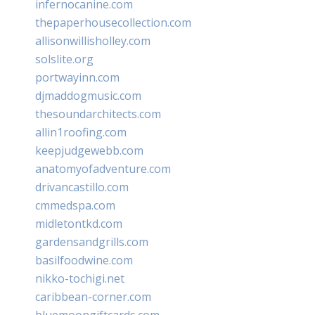
infernocanine.com
thepaperhousecollection.com
allisonwillisholley.com
solslite.org
portwayinn.com
djmaddogmusic.com
thesoundarchitects.com
allin1roofing.com
keepjudgewebb.com
anatomyofadventure.com
drivancastillo.com
cmmedspa.com
midletontkd.com
gardensandgrills.com
basilfoodwine.com
nikko-tochigi.net
caribbean-corner.com
bluemoongiftcards.com