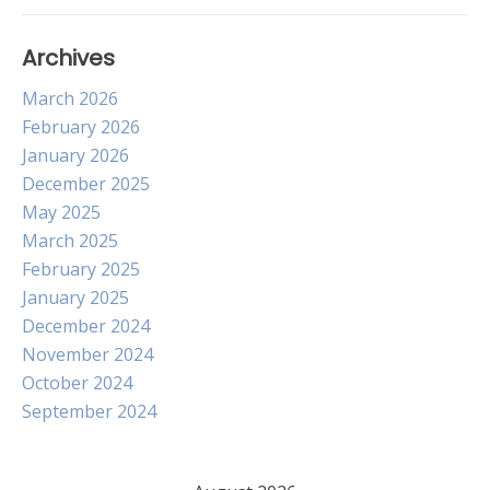
Archives
March 2026
February 2026
January 2026
December 2025
May 2025
March 2025
February 2025
January 2025
December 2024
November 2024
October 2024
September 2024