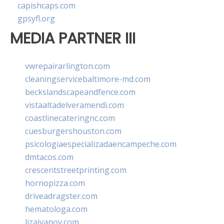
capishcaps.com
gpsyfl.org
MEDIA PARTNER III
vwrepairarlington.com
cleaningservicebaltimore-md.com
beckslandscapeandfence.com
vistaaltadelveramendi.com
coastlinecateringnc.com
cuesburgershouston.com
psicologiaespecializadaencampeche.com
dmtacos.com
crescentstreetprinting.com
hornopizza.com
driveadragster.com
hematologa.com
lizaivanov.com