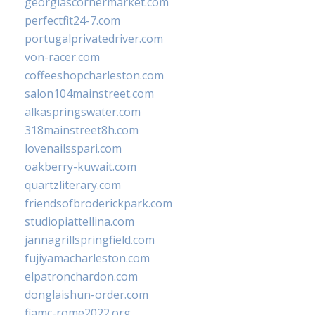
georgiascornermarket.com
perfectfit24-7.com
portugalprivatedriver.com
von-racer.com
coffeeshopcharleston.com
salon104mainstreet.com
alkaspringswater.com
318mainstreet8h.com
lovenailsspari.com
oakberry-kuwait.com
quartzliterary.com
friendsofbroderickpark.com
studiopiattellina.com
jannagrillspringfield.com
fujiyamacharleston.com
elpatronchardon.com
donglaishun-order.com
fiamc-rome2022.org