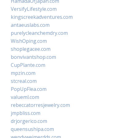
HamadaOfJapan.com
VersifyLifestyle.com
kingscreekadventures.com
antaeuslabs.com
purelycleanchemdry.com
WishOping.com
shoplegacee.com
bonvivantshop.com
CupPlante.com
mpzin.com
stcreal.com
PopUpFlea.com
valueml.com
rebeccatorresjewelry.com
jmpbliss.com
drjorgerico.com
queensushipa.com
wendyweimerdds.com