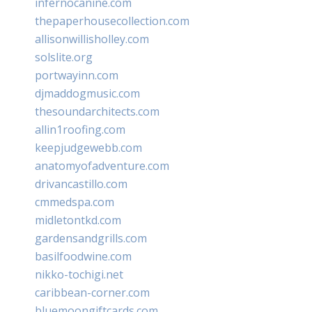
infernocanine.com
thepaperhousecollection.com
allisonwillisholley.com
solslite.org
portwayinn.com
djmaddogmusic.com
thesoundarchitects.com
allin1roofing.com
keepjudgewebb.com
anatomyofadventure.com
drivancastillo.com
cmmedspa.com
midletontkd.com
gardensandgrills.com
basilfoodwine.com
nikko-tochigi.net
caribbean-corner.com
bluemoongiftcards.com