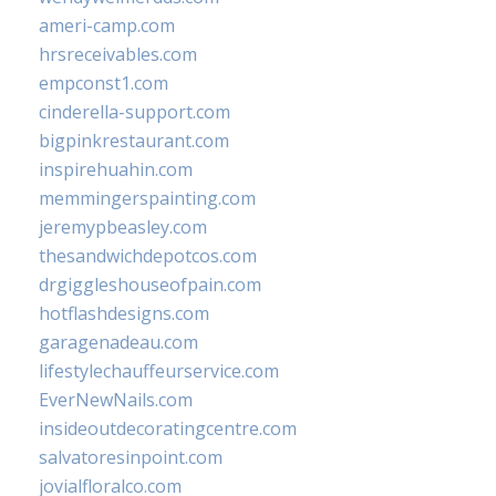
ameri-camp.com
hrsreceivables.com
empconst1.com
cinderella-support.com
bigpinkrestaurant.com
inspirehuahin.com
memmingerspainting.com
jeremypbeasley.com
thesandwichdepotcos.com
drgiggleshouseofpain.com
hotflashdesigns.com
garagenadeau.com
lifestylechauffeurservice.com
EverNewNails.com
insideoutdecoratingcentre.com
salvatoresinpoint.com
jovialfloralco.com