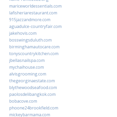
mariceworldessentials.com
lafisheriarestaurant.com
915jazzandmore.com
aguadulce-countryfair.com
jakehovis.com
bosswingsduluth.com
birminghamautocare.com
tonyscountrykitchen.com
jbellasnailspa.com
mychaihouse.com
alvisgrooming.com
thegeorginaestate.com
blythewoodseafood.com
paolosdelibangkok.com
bobacove.com
phoone24brookfield.com
mickeybarmama.com