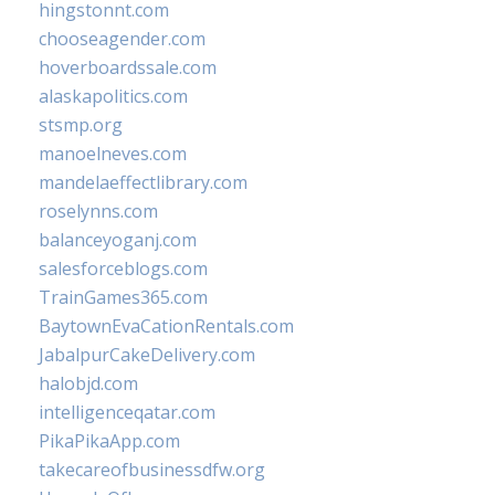
hingstonnt.com
chooseagender.com
hoverboardssale.com
alaskapolitics.com
stsmp.org
manoelneves.com
mandelaeffectlibrary.com
roselynns.com
balanceyoganj.com
salesforceblogs.com
TrainGames365.com
BaytownEvaCationRentals.com
JabalpurCakeDelivery.com
halobjd.com
intelligenceqatar.com
PikaPikaApp.com
takecareofbusinessdfw.org