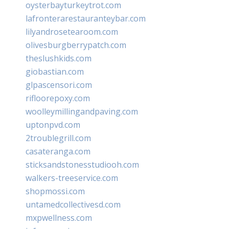
oysterbayturkeytrot.com
lafronterarestauranteybar.com
lilyandrosetearoom.com
olivesburgberrypatch.com
theslushkids.com
giobastian.com
glpascensori.com
rifloorepoxy.com
woolleymillingandpaving.com
uptonpvd.com
2troublegrill.com
casateranga.com
sticksandstonesstudiooh.com
walkers-treeservice.com
shopmossi.com
untamedcollectivesd.com
mxpwellness.com