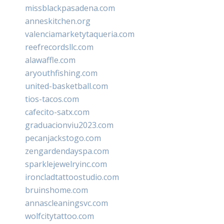
missblackpasadena.com
anneskitchen.org
valenciamarketytaqueria.com
reefrecordsllc.com
alawaffle.com
aryouthfishing.com
united-basketball.com
tios-tacos.com
cafecito-satx.com
graduacionviu2023.com
pecanjackstogo.com
zengardendayspa.com
sparklejewelryinc.com
ironcladtattoostudio.com
bruinshome.com
annascleaningsvc.com
wolfcitytattoo.com