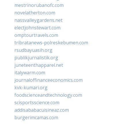
mestrinorubanofc.com
novelatherton.com
nassvalleygardens.net
electjohnstewart.com
omptourtravels.com
tribratanews-polreskebumen.com
rsudbayuasih.org
publikjurnalistik.org
juneteenthapparel.net
italywarm.com
journaloffinanceeconomics.com
kvk-kumari.org
foodscienceandtechnology.com
scisportsscience.com
addisababacuisineaz.com
burgerimcamas.com