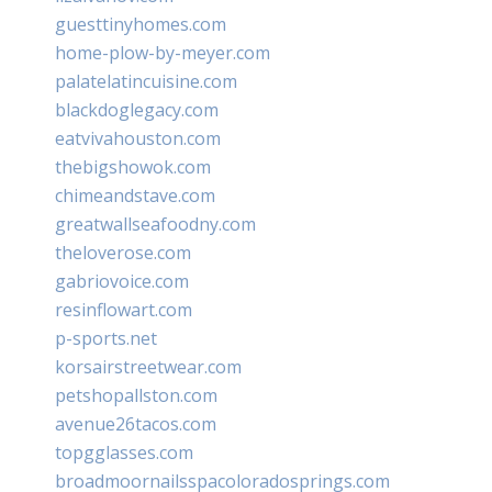
guesttinyhomes.com
home-plow-by-meyer.com
palatelatincuisine.com
blackdoglegacy.com
eatvivahouston.com
thebigshowok.com
chimeandstave.com
greatwallseafoodny.com
theloverose.com
gabriovoice.com
resinflowart.com
p-sports.net
korsairstreetwear.com
petshopallston.com
avenue26tacos.com
topgglasses.com
broadmoornailsspacoloradosprings.com