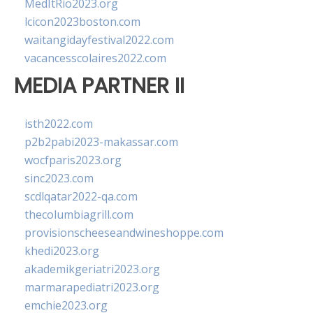
MedItRio2023.org
lcicon2023boston.com
waitangidayfestival2022.com
vacancesscolaires2022.com
MEDIA PARTNER II
isth2022.com
p2b2pabi2023-makassar.com
wocfparis2023.org
sinc2023.com
scdlqatar2022-qa.com
thecolumbiagrill.com
provisionscheeseandwineshoppe.com
khedi2023.org
akademikgeriatri2023.org
marmarapediatri2023.org
emchie2023.org