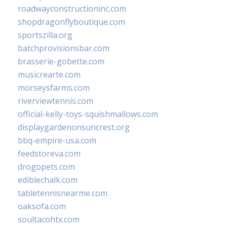
roadwayconstructioninc.com
shopdragonflyboutique.com
sportszilla.org
batchprovisionsbar.com
brasserie-gobette.com
musicrearte.com
morseysfarms.com
riverviewtennis.com
official-kelly-toys-squishmallows.com
displaygardenonsuncrest.org
bbq-empire-usa.com
feedstoreva.com
drogopets.com
ediblechalk.com
tabletennisnearme.com
oaksofa.com
soultacohtx.com