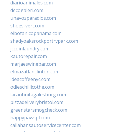
diarioanimales.com
decogaleri.com
unavozparadios.com
shoes-vert.com
elbotanicopanama.com
shadyoaksrockportrvpark.com
jccoinlaundry.com
kautorepair.com
marjaeswinebar.com
elmazatlanclinton.com
ideacoffeenyc.com
odieschillicothe.com
lacantinitagalesburg.com
pizzadeliverybristol.com
greenstarsmogcheck.com
happypawspl.com
callahansautoservicecenter.com