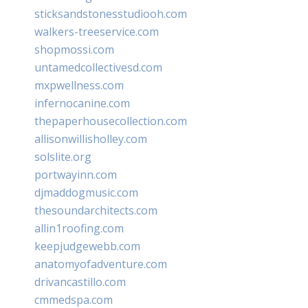
sticksandstonesstudiooh.com
walkers-treeservice.com
shopmossi.com
untamedcollectivesd.com
mxpwellness.com
infernocanine.com
thepaperhousecollection.com
allisonwillisholley.com
solslite.org
portwayinn.com
djmaddogmusic.com
thesoundarchitects.com
allin1roofing.com
keepjudgewebb.com
anatomyofadventure.com
drivancastillo.com
cmmedspa.com