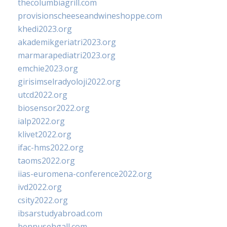
thecolumbiagrill.com
provisionscheeseandwineshoppe.com
khedi2023.org
akademikgeriatri2023.org
marmarapediatri2023.org
emchie2023.org
girisimselradyoloji2022.org
utcd2022.org
biosensor2022.org
ialp2022.org
klivet2022.org
ifac-hms2022.org
taoms2022.org
iias-euromena-conference2022.org
ivd2022.org
csity2022.org
ibsarstudyabroad.com
bennusehgall.com