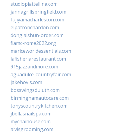
studiopiattellina.com
jannagrillspringfield.com
fujiyamacharleston.com
elpatronchardon.com
donglaishun-order.com
fiamc-rome2022.org
mariceworldessentials.com
lafisheriarestaurant.com
915jazzandmore.com
aguadulce-countryfair.com
jakehovis.com
bosswingsduluth.com
birminghamautocare.com
tonyscountrykitchen.com
jbellasnailspa.com
mychaihouse.com
alvisgrooming.com