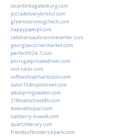
lacantinitagalesburg.com
pizzadeliverybristol.com
greenstarsmogcheck.com
happypawspl.com
callahansautoservicecenter.com
georgiascornermarket.com
perfectfit24-7.com
portugalprivatedriver.com
von-racer.com
coffeeshopcharleston.com
salon104mainstreet.com
alkaspringswater.com
318mainstreet8h.com
lovenailsspari.com
oakberry-kuwait.com
quartzliterary.com
friendsofbroderickpark.com