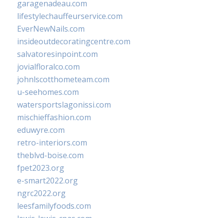
garagenadeau.com
lifestylechauffeurservice.com
EverNewNails.com
insideoutdecoratingcentre.com
salvatoresinpoint.com
jovialfloralco.com
johnlscotthometeam.com
u-seehomes.com
watersportslagonissi.com
mischieffashion.com
eduwyre.com
retro-interiors.com
theblvd-boise.com
fpet2023.org
e-smart2022.org
ngrc2022.org
leesfamilyfoods.com