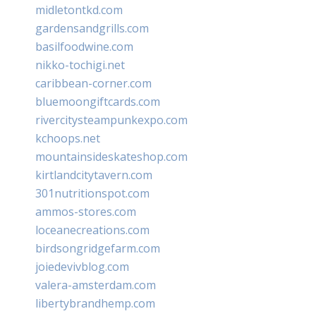
midletontkd.com
gardensandgrills.com
basilfoodwine.com
nikko-tochigi.net
caribbean-corner.com
bluemoongiftcards.com
rivercitysteampunkexpo.com
kchoops.net
mountainsideskateshop.com
kirtlandcitytavern.com
301nutritionspot.com
ammos-stores.com
loceanecreations.com
birdsongridgefarm.com
joiedevivblog.com
valera-amsterdam.com
libertybrandhemp.com