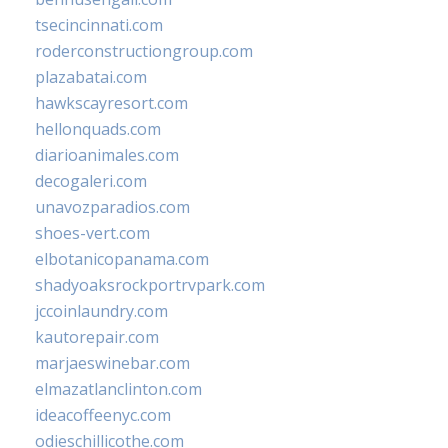
tsecincinnati.com
roderconstructiongroup.com
plazabatai.com
hawkscayresort.com
hellonquads.com
diarioanimales.com
decogaleri.com
unavozparadios.com
shoes-vert.com
elbotanicopanama.com
shadyoaksrockportrvpark.com
jccoinlaundry.com
kautorepair.com
marjaeswinebar.com
elmazatlanclinton.com
ideacoffeenyc.com
odieschillicothe.com