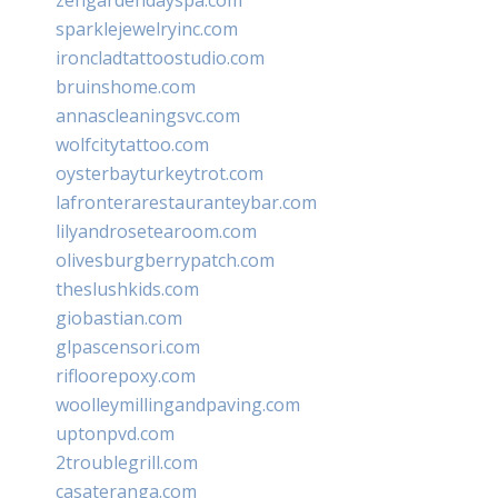
sparklejewelryinc.com
ironcladtattoostudio.com
bruinshome.com
annascleaningsvc.com
wolfcitytattoo.com
oysterbayturkeytrot.com
lafronterarestauranteybar.com
lilyandrosetearoom.com
olivesburgberrypatch.com
theslushkids.com
giobastian.com
glpascensori.com
rifloorepoxy.com
woolleymillingandpaving.com
uptonpvd.com
2troublegrill.com
casateranga.com