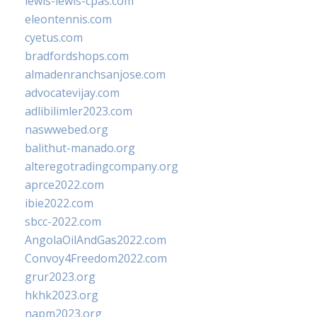
lewis-lewis-cpas.com
eleontennis.com
cyetus.com
bradfordshops.com
almadenranchsanjose.com
advocatevijay.com
adlibilimler2023.com
naswwebed.org
balithut-manado.org
alteregotradingcompany.org
aprce2022.com
ibie2022.com
sbcc-2022.com
AngolaOilAndGas2022.com
Convoy4Freedom2022.com
grur2023.org
hkhk2023.org
napm2023.org