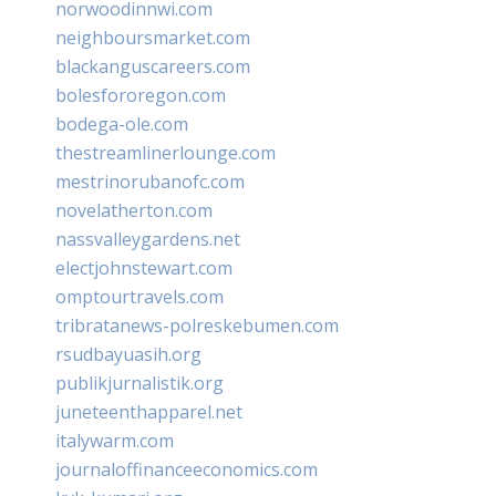
norwoodinnwi.com
neighboursmarket.com
blackanguscareers.com
bolesfororegon.com
bodega-ole.com
thestreamlinerlounge.com
mestrinorubanofc.com
novelatherton.com
nassvalleygardens.net
electjohnstewart.com
omptourtravels.com
tribratanews-polreskebumen.com
rsudbayuasih.org
publikjurnalistik.org
juneteenthapparel.net
italywarm.com
journaloffinanceeconomics.com