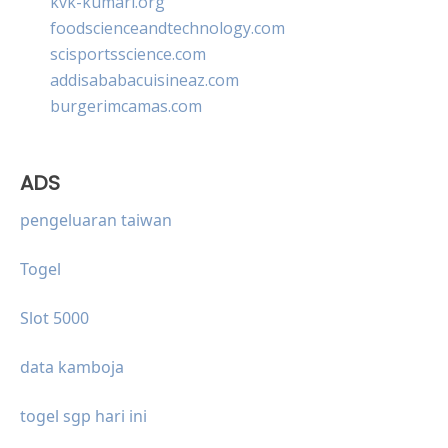
kvk-kumari.org
foodscienceandtechnology.com
scisportsscience.com
addisababacuisineaz.com
burgerimcamas.com
ADS
pengeluaran taiwan
Togel
Slot 5000
data kamboja
togel sgp hari ini