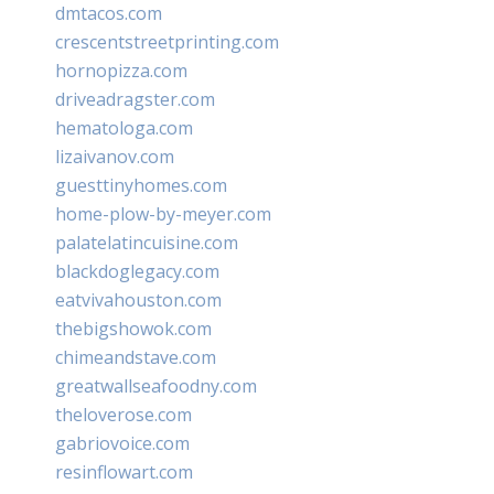
dmtacos.com
crescentstreetprinting.com
hornopizza.com
driveadragster.com
hematologa.com
lizaivanov.com
guesttinyhomes.com
home-plow-by-meyer.com
palatelatincuisine.com
blackdoglegacy.com
eatvivahouston.com
thebigshowok.com
chimeandstave.com
greatwallseafoodny.com
theloverose.com
gabriovoice.com
resinflowart.com