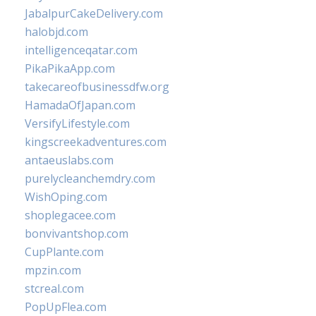
JabalpurCakeDelivery.com
halobjd.com
intelligenceqatar.com
PikaPikaApp.com
takecareofbusinessdfw.org
HamadaOfJapan.com
VersifyLifestyle.com
kingscreekadventures.com
antaeuslabs.com
purelycleanchemdry.com
WishOping.com
shoplegacee.com
bonvivantshop.com
CupPlante.com
mpzin.com
stcreal.com
PopUpFlea.com