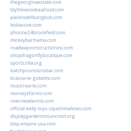
thegeorginaestate.com
blythewoodseafood.com
paolosdelibangkok.com
bobacove.com
phoone24brookfield.com
mickeybarmama.com
roadwayconstructioninc.com
shopdragonflyboutique.com
sportszilla.org
batchprovisionsbar.com
brasserie-gobette.com
musicrearte.com
morseysfarms.com
riverviewtennis.com
official-kelly-toys-squishmallows.com
displaygardenonsuncrest.org
bbq-empire-usa.com