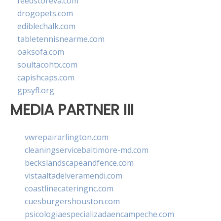
feedstoreva.com
drogopets.com
ediblechalk.com
tabletennisnearme.com
oaksofa.com
soultacohtx.com
capishcaps.com
gpsyfl.org
MEDIA PARTNER III
vwrepairarlington.com
cleaningservicebaltimore-md.com
beckslandscapeandfence.com
vistaaltadelveramendi.com
coastlinecateringnc.com
cuesburgershouston.com
psicologiaespecializadaencampeche.com