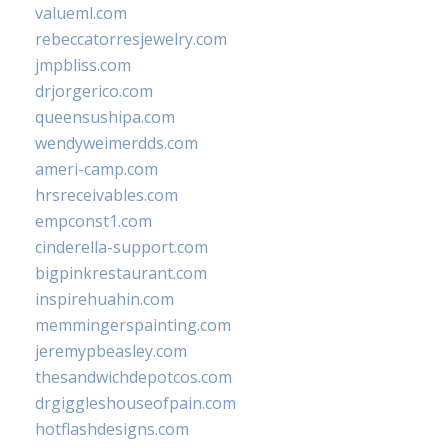
valueml.com
rebeccatorresjewelry.com
jmpbliss.com
drjorgerico.com
queensushipa.com
wendyweimerdds.com
ameri-camp.com
hrsreceivables.com
empconst1.com
cinderella-support.com
bigpinkrestaurant.com
inspirehuahin.com
memmingerspainting.com
jeremypbeasley.com
thesandwichdepotcos.com
drgiggleshouseofpain.com
hotflashdesigns.com