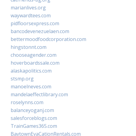
marianlives.org
waywardtees.com
pidfloorsexpress.com
bancodevenezuelaen.com
bettermoodfoodcorporation.com
hingstonnt.com
chooseagender.com
hoverboardssale.com
alaskapolitics.com
stsmp.org
manoelneves.com
mandelaeffectlibrary.com
roselynns.com
balanceyoganj.com
salesforceblogs.com
TrainGames365.com
BaytownEvaCationRentals.com