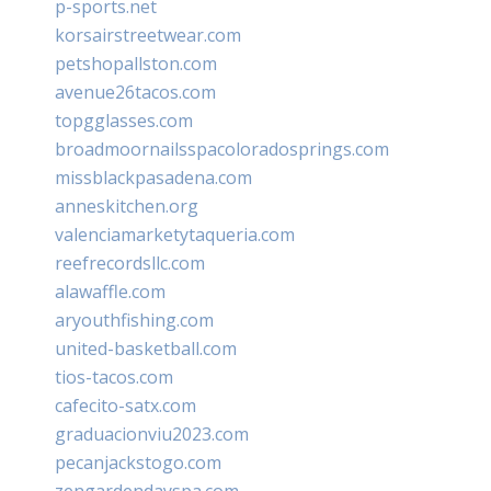
p-sports.net
korsairstreetwear.com
petshopallston.com
avenue26tacos.com
topgglasses.com
broadmoornailsspacoloradosprings.com
missblackpasadena.com
anneskitchen.org
valenciamarketytaqueria.com
reefrecordsllc.com
alawaffle.com
aryouthfishing.com
united-basketball.com
tios-tacos.com
cafecito-satx.com
graduacionviu2023.com
pecanjackstogo.com
zengardendayspa.com