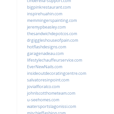
cinderella-support.com
bigpinkrestaurant.com
inspirehuahin.com
memmingerspainting.com
jeremypbeasley.com
thesandwichdepotcos.com
drgiggleshouseofpain.com
hotflashdesigns.com
garagenadeau.com
lifestylechauffeurservice.com
EverNewNails.com
insideoutdecoratingcentre.com
salvatoresinpoint.com
jovialfloralco.com
johnlscotthometeam.com
u-seehomes.com
watersportslagonissi.com
mischieffashion.com