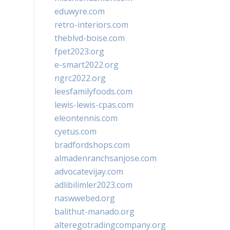
eduwyre.com
retro-interiors.com
theblvd-boise.com
fpet2023.org
e-smart2022.org
ngrc2022.org
leesfamilyfoods.com
lewis-lewis-cpas.com
eleontennis.com
cyetus.com
bradfordshops.com
almadenranchsanjose.com
advocatevijay.com
adlibilimler2023.com
naswwebed.org
balithut-manado.org
alteregotradingcompany.org