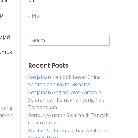
ulai
31
g
ap
« Mar
ajari
Search
for:
untuk
Recent Posts
Keajaiban Tembok Besar China:
Sejarah dan Fakta Menarik
Keajaiban Angkor Wat Kamboja:
Sejarah dan Keindahan yang Tak
Tergantikan
m yang
arkan
Petra, Kekuatan Sejarah di Tengah
Gurun Jordan
Machu Picchu: Keajaiban Arsitektur