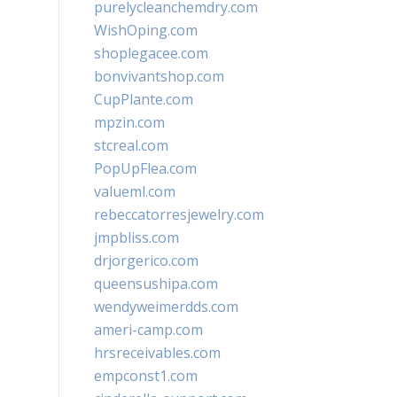
purelycleanchemdry.com
WishOping.com
shoplegacee.com
bonvivantshop.com
CupPlante.com
mpzin.com
stcreal.com
PopUpFlea.com
valueml.com
rebeccatorresjewelry.com
jmpbliss.com
drjorgerico.com
queensushipa.com
wendyweimerdds.com
ameri-camp.com
hrsreceivables.com
empconst1.com