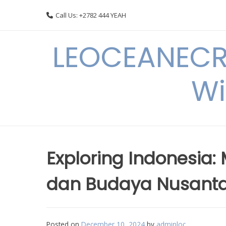
Skip
Call Us: +2782 444 YEAH
to
content
LEOCEANECRE
Wi
Exploring Indonesia
dan Budaya Nusant
Posted on
December 10, 2024
by
adminloc