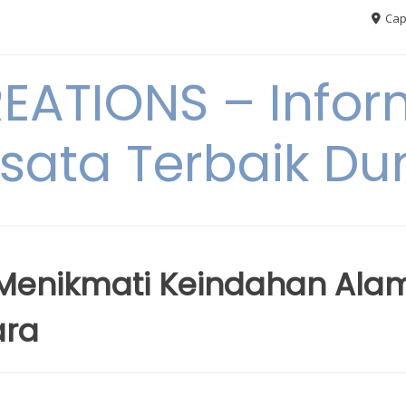
Cap
ATIONS – Infor
sata Terbaik Du
: Menikmati Keindahan Ala
ara