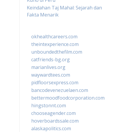
Kuno di Peru
Keindahan Taj Mahal: Sejarah dan
Fakta Menarik
okhealthcareers.com
theintexperience.com
unboundedthefilm.com
catfriends-bg.org
marianlives.org
waywardtees.com
pidfloorsexpress.com
bancodevenezuelaen.com
bettermoodfoodcorporation.com
hingstonnt.com
chooseagender.com
hoverboardssale.com
alaskapolitics.com