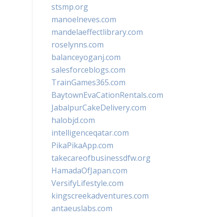
stsmp.org
manoelneves.com
mandelaeffectlibrary.com
roselynns.com
balanceyoganj.com
salesforceblogs.com
TrainGames365.com
BaytownEvaCationRentals.com
JabalpurCakeDelivery.com
halobjd.com
intelligenceqatar.com
PikaPikaApp.com
takecareofbusinessdfw.org
HamadaOfJapan.com
VersifyLifestyle.com
kingscreekadventures.com
antaeuslabs.com