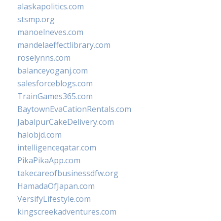
alaskapolitics.com
stsmp.org
manoelneves.com
mandelaeffectlibrary.com
roselynns.com
balanceyoganj.com
salesforceblogs.com
TrainGames365.com
BaytownEvaCationRentals.com
JabalpurCakeDelivery.com
halobjd.com
intelligenceqatar.com
PikaPikaApp.com
takecareofbusinessdfw.org
HamadaOfJapan.com
VersifyLifestyle.com
kingscreekadventures.com