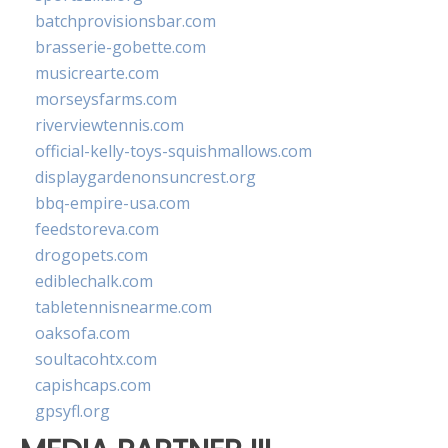
batchprovisionsbar.com
brasserie-gobette.com
musicrearte.com
morseysfarms.com
riverviewtennis.com
official-kelly-toys-squishmallows.com
displaygardenonsuncrest.org
bbq-empire-usa.com
feedstoreva.com
drogopets.com
ediblechalk.com
tabletennisnearme.com
oaksofa.com
soultacohtx.com
capishcaps.com
gpsyfl.org