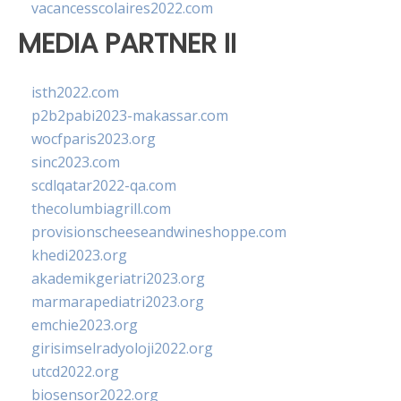
vacancesscolaires2022.com
MEDIA PARTNER II
isth2022.com
p2b2pabi2023-makassar.com
wocfparis2023.org
sinc2023.com
scdlqatar2022-qa.com
thecolumbiagrill.com
provisionscheeseandwineshoppe.com
khedi2023.org
akademikgeriatri2023.org
marmarapediatri2023.org
emchie2023.org
girisimselradyoloji2022.org
utcd2022.org
biosensor2022.org