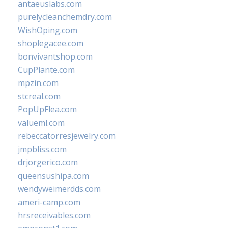
antaeuslabs.com
purelycleanchemdry.com
WishOping.com
shoplegacee.com
bonvivantshop.com
CupPlante.com
mpzin.com
stcreal.com
PopUpFlea.com
valueml.com
rebeccatorresjewelry.com
jmpbliss.com
drjorgerico.com
queensushipa.com
wendyweimerdds.com
ameri-camp.com
hrsreceivables.com