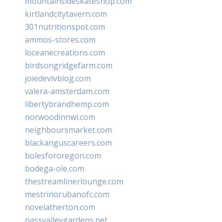
mountainsideskateshop.com
kirtlandcitytavern.com
301nutritionspot.com
ammos-stores.com
loceanecreations.com
birdsongridgefarm.com
joiedevivblog.com
valera-amsterdam.com
libertybrandhemp.com
norwoodinnwi.com
neighboursmarket.com
blackanguscareers.com
bolesfororegon.com
bodega-ole.com
thestreamlinerlounge.com
mestrinorubanofc.com
novelatherton.com
nassvalleygardens.net