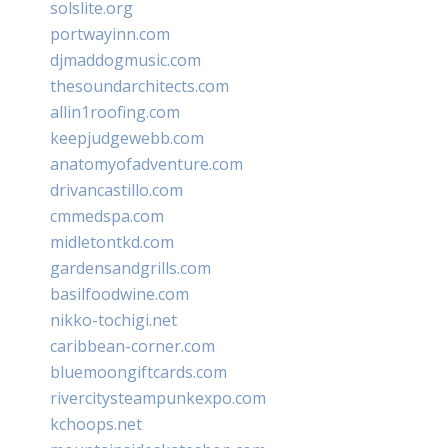
solslite.org
portwayinn.com
djmaddogmusic.com
thesoundarchitects.com
allin1roofing.com
keepjudgewebb.com
anatomyofadventure.com
drivancastillo.com
cmmedspa.com
midletontkd.com
gardensandgrills.com
basilfoodwine.com
nikko-tochigi.net
caribbean-corner.com
bluemoongiftcards.com
rivercitysteampunkexpo.com
kchoops.net