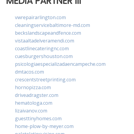
MEDIA PARTNER III
vwrepairarlington.com
cleaningservicebaltimore-md.com
beckslandscapeandfence.com
vistaaltadelveramendi.com
coastlinecateringnc.com
cuesburgershouston.com
psicologiaespecializadaencampeche.com
dmtacos.com
crescentstreetprinting.com
hornopizza.com
driveadragster.com
hematologa.com
lizaivanov.com
guesttinyhomes.com
home-plow-by-meyer.com
palatelatincuisine.com