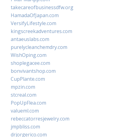
takecareofbusinessdfw.org
HamadaOfJapan.com
VersifyLifestyle.com
kingscreekadventures.com
antaeuslabs.com
purelycleanchemdry.com
WishOping.com
shoplegacee.com
bonvivantshop.com
CupPlante.com
mpzin.com
stcreal.com
PopUpFlea.com
valueml.com
rebeccatorresjewelry.com
jmpbliss.com
drjorgerico.com