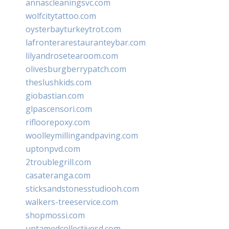
annascleaningsvc.com
wolfcitytattoo.com
oysterbayturkeytrot.com
lafronterarestauranteybar.com
lilyandrosetearoom.com
olivesburgberrypatch.com
theslushkids.com
giobastian.com
glpascensori.com
rifloorepoxy.com
woolleymillingandpaving.com
uptonpvd.com
2troublegrill.com
casateranga.com
sticksandstonesstudiooh.com
walkers-treeservice.com
shopmossi.com
untamedcollectivesd.com