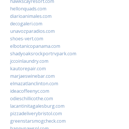
hawkscayresort.com
hellonquads.com
diarioanimales.com
decogaleri.com
unavozparadios.com
shoes-vert.com
elbotanicopanama.com
shadyoaksrockportrvpark.com
jccoinlaundry.com
kautorepair.com
marjaeswinebar.com
elmazatlanclinton.com
ideacoffeenyc.com
odieschillicothe.com
lacantinitagalesburg.com
pizzadeliverybristol.com
greenstarsmogcheck.com
happypawspl.com