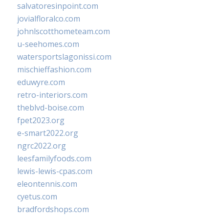
salvatoresinpoint.com
jovialfloralco.com
johnlscotthometeam.com
u-seehomes.com
watersportslagonissi.com
mischieffashion.com
eduwyre.com
retro-interiors.com
theblvd-boise.com
fpet2023.org
e-smart2022.org
ngrc2022.org
leesfamilyfoods.com
lewis-lewis-cpas.com
eleontennis.com
cyetus.com
bradfordshops.com