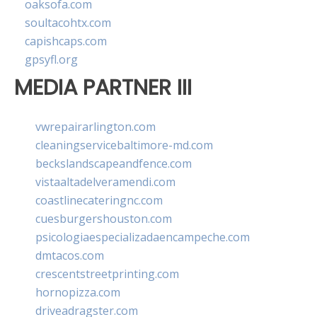
oaksofa.com
soultacohtx.com
capishcaps.com
gpsyfl.org
MEDIA PARTNER III
vwrepairarlington.com
cleaningservicebaltimore-md.com
beckslandscapeandfence.com
vistaaltadelveramendi.com
coastlinecateringnc.com
cuesburgershouston.com
psicologiaespecializadaencampeche.com
dmtacos.com
crescentstreetprinting.com
hornopizza.com
driveadragster.com