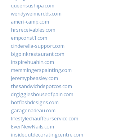
queensushipa.com
wendyweimerdds.com
ameri-camp.com
hrsreceivables.com
empconst1.com
cinderella-support.com
bigpinkrestaurant.com
inspirehuahin.com
memmingerspainting.com
jeremypbeasley.com
thesandwichdepotcos.com
drgiggleshouseofpain.com
hotflashdesigns.com
garagenadeau.com
lifestylechauffeurservice.com
EverNewNails.com
insideoutdecoratingcentre.com