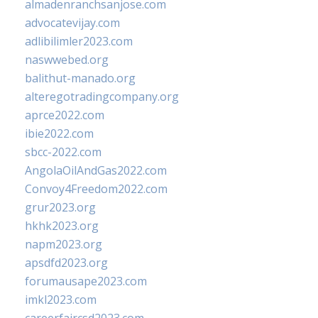
almadenranchsanjose.com
advocatevijay.com
adlibilimler2023.com
naswwebed.org
balithut-manado.org
alteregotradingcompany.org
aprce2022.com
ibie2022.com
sbcc-2022.com
AngolaOilAndGas2022.com
Convoy4Freedom2022.com
grur2023.org
hkhk2023.org
napm2023.org
apsdfd2023.org
forumausape2023.com
imkl2023.com