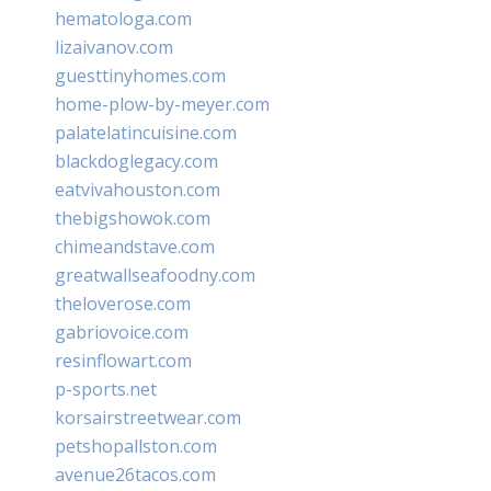
hematologa.com
lizaivanov.com
guesttinyhomes.com
home-plow-by-meyer.com
palatelatincuisine.com
blackdoglegacy.com
eatvivahouston.com
thebigshowok.com
chimeandstave.com
greatwallseafoodny.com
theloverose.com
gabriovoice.com
resinflowart.com
p-sports.net
korsairstreetwear.com
petshopallston.com
avenue26tacos.com