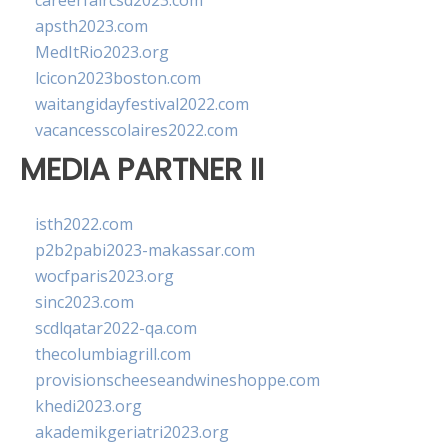
careerfaircsd2023.com
apsth2023.com
MedItRio2023.org
lcicon2023boston.com
waitangidayfestival2022.com
vacancesscolaires2022.com
MEDIA PARTNER II
isth2022.com
p2b2pabi2023-makassar.com
wocfparis2023.org
sinc2023.com
scdlqatar2022-qa.com
thecolumbiagrill.com
provisionscheeseandwineshoppe.com
khedi2023.org
akademikgeriatri2023.org