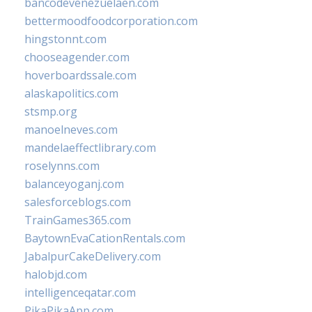
bancodevenezuelaen.com
bettermoodfoodcorporation.com
hingstonnt.com
chooseagender.com
hoverboardssale.com
alaskapolitics.com
stsmp.org
manoelneves.com
mandelaeffectlibrary.com
roselynns.com
balanceyoganj.com
salesforceblogs.com
TrainGames365.com
BaytownEvaCationRentals.com
JabalpurCakeDelivery.com
halobjd.com
intelligenceqatar.com
PikaPikaApp.com