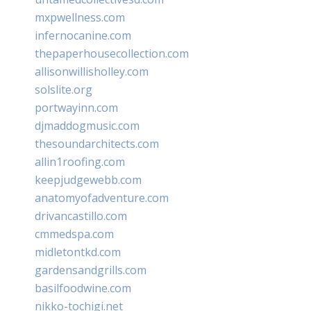
mxpwellness.com
infernocanine.com
thepaperhousecollection.com
allisonwillisholley.com
solslite.org
portwayinn.com
djmaddogmusic.com
thesoundarchitects.com
allin1roofing.com
keepjudgewebb.com
anatomyofadventure.com
drivancastillo.com
cmmedspa.com
midletontkd.com
gardensandgrills.com
basilfoodwine.com
nikko-tochigi.net