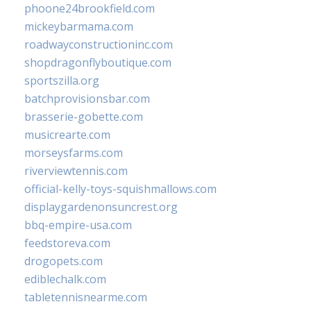
phoone24brookfield.com
mickeybarmama.com
roadwayconstructioninc.com
shopdragonflyboutique.com
sportszilla.org
batchprovisionsbar.com
brasserie-gobette.com
musicrearte.com
morseysfarms.com
riverviewtennis.com
official-kelly-toys-squishmallows.com
displaygardenonsuncrest.org
bbq-empire-usa.com
feedstoreva.com
drogopets.com
ediblechalk.com
tabletennisnearme.com