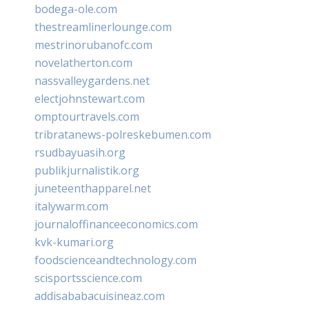
bodega-ole.com
thestreamlinerlounge.com
mestrinorubanofc.com
novelatherton.com
nassvalleygardens.net
electjohnstewart.com
omptourtravels.com
tribratanews-polreskebumen.com
rsudbayuasih.org
publikjurnalistik.org
juneteenthapparel.net
italywarm.com
journaloffinanceeconomics.com
kvk-kumari.org
foodscienceandtechnology.com
scisportsscience.com
addisababacuisineaz.com