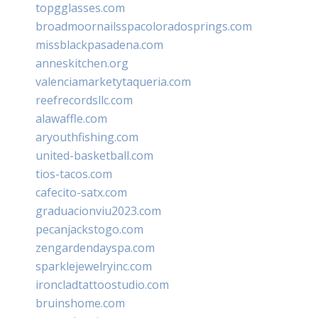
topgglasses.com
broadmoornailsspacoloradosprings.com
missblackpasadena.com
anneskitchen.org
valenciamarketytaqueria.com
reefrecordsllc.com
alawaffle.com
aryouthfishing.com
united-basketball.com
tios-tacos.com
cafecito-satx.com
graduacionviu2023.com
pecanjackstogo.com
zengardendayspa.com
sparklejewelryinc.com
ironcladtattoostudio.com
bruinshome.com