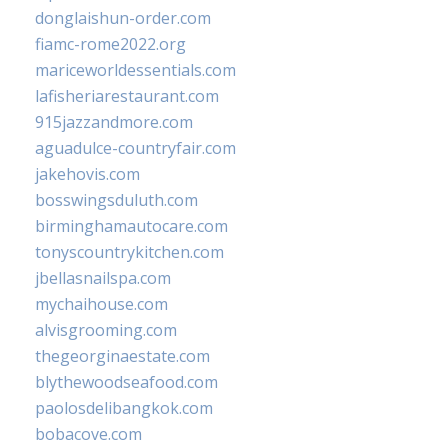
donglaishun-order.com
fiamc-rome2022.org
mariceworldessentials.com
lafisheriarestaurant.com
915jazzandmore.com
aguadulce-countryfair.com
jakehovis.com
bosswingsduluth.com
birminghamautocare.com
tonyscountrykitchen.com
jbellasnailspa.com
mychaihouse.com
alvisgrooming.com
thegeorginaestate.com
blythewoodseafood.com
paolosdelibangkok.com
bobacove.com