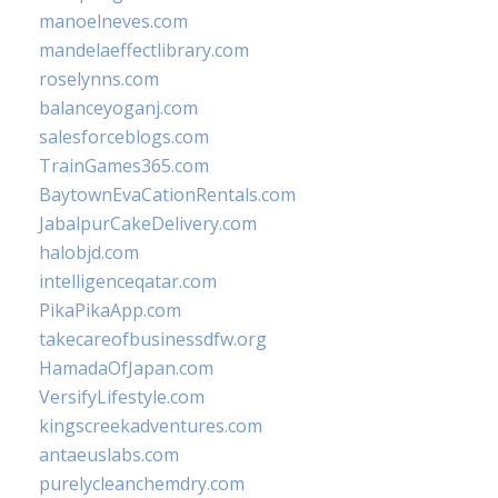
manoelneves.com
mandelaeffectlibrary.com
roselynns.com
balanceyoganj.com
salesforceblogs.com
TrainGames365.com
BaytownEvaCationRentals.com
JabalpurCakeDelivery.com
halobjd.com
intelligenceqatar.com
PikaPikaApp.com
takecareofbusinessdfw.org
HamadaOfJapan.com
VersifyLifestyle.com
kingscreekadventures.com
antaeuslabs.com
purelycleanchemdry.com