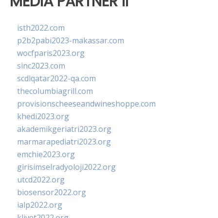
MEDIA PARTNER II
isth2022.com
p2b2pabi2023-makassar.com
wocfparis2023.org
sinc2023.com
scdlqatar2022-qa.com
thecolumbiagrill.com
provisionscheeseandwineshoppe.com
khedi2023.org
akademikgeriatri2023.org
marmarapediatri2023.org
emchie2023.org
girisimselradyoloji2022.org
utcd2022.org
biosensor2022.org
ialp2022.org
klivet2022.org