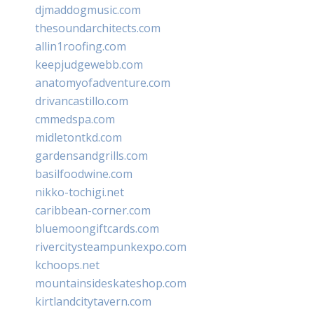
djmaddogmusic.com
thesoundarchitects.com
allin1roofing.com
keepjudgewebb.com
anatomyofadventure.com
drivancastillo.com
cmmedspa.com
midletontkd.com
gardensandgrills.com
basilfoodwine.com
nikko-tochigi.net
caribbean-corner.com
bluemoongiftcards.com
rivercitysteampunkexpo.com
kchoops.net
mountainsideskateshop.com
kirtlandcitytavern.com