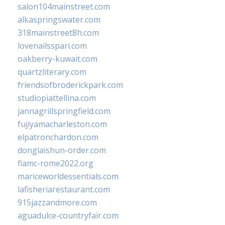
salon104mainstreet.com
alkaspringswater.com
318mainstreet8h.com
lovenailsspari.com
oakberry-kuwait.com
quartzliterary.com
friendsofbroderickpark.com
studiopiattellina.com
jannagrillspringfield.com
fujiyamacharleston.com
elpatronchardon.com
donglaishun-order.com
fiamc-rome2022.org
mariceworldessentials.com
lafisheriarestaurant.com
915jazzandmore.com
aguadulce-countryfair.com