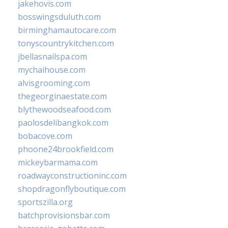
jakehovis.com
bosswingsduluth.com
birminghamautocare.com
tonyscountrykitchen.com
jbellasnailspa.com
mychaihouse.com
alvisgrooming.com
thegeorginaestate.com
blythewoodseafood.com
paolosdelibangkok.com
bobacove.com
phoone24brookfield.com
mickeybarmama.com
roadwayconstructioninc.com
shopdragonflyboutique.com
sportszilla.org
batchprovisionsbar.com