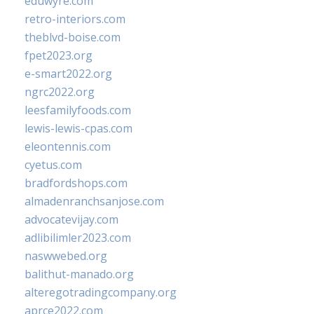
eduwyre.com
retro-interiors.com
theblvd-boise.com
fpet2023.org
e-smart2022.org
ngrc2022.org
leesfamilyfoods.com
lewis-lewis-cpas.com
eleontennis.com
cyetus.com
bradfordshops.com
almadenranchsanjose.com
advocatevijay.com
adlibilimler2023.com
naswwebed.org
balithut-manado.org
alteregotradingcompany.org
aprce2022.com