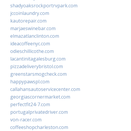
shadyoaksrockportrvpark.com
jccoinlaundry.com
kautorepair.com
marjaeswinebar.com
elmazatlanclinton.com
ideacoffeenyc.com
odieschillicothe.com
lacantinitagalesburg.com
pizzadeliverybristol.com
greenstarsmogcheck.com
happypawspl.com
callahansautoservicecenter.com
georgiascornermarket.com
perfectfit24-7.com
portugalprivatedriver.com
von-racer.com
coffeeshopcharleston.com