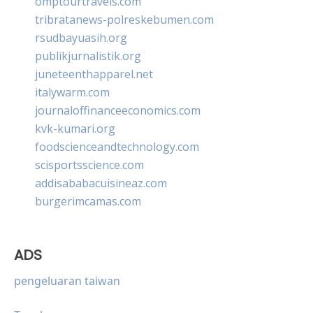
omptourtravels.com
tribratanews-polreskebumen.com
rsudbayuasih.org
publikjurnalistik.org
juneteenthapparel.net
italywarm.com
journaloffinanceeconomics.com
kvk-kumari.org
foodscienceandtechnology.com
scisportsscience.com
addisababacuisineaz.com
burgerimcamas.com
ADS
pengeluaran taiwan