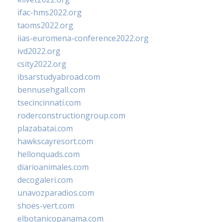
ifac-hms2022.org
taoms2022.org
iias-euromena-conference2022.org
ivd2022.org
csity2022.org
ibsarstudyabroad.com
bennusehgall.com
tsecincinnati.com
roderconstructiongroup.com
plazabatai.com
hawkscayresort.com
hellonquads.com
diarioanimales.com
decogaleri.com
unavozparadios.com
shoes-vert.com
elbotanicopanama.com