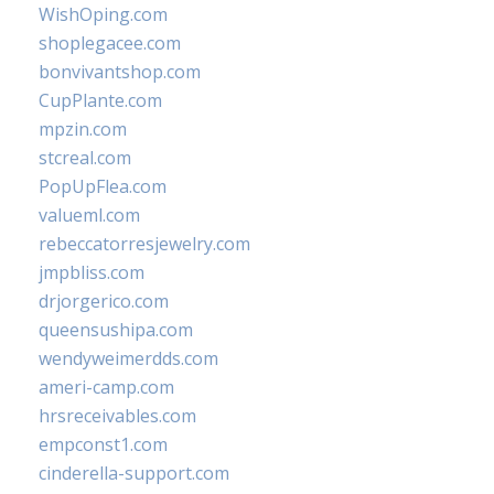
WishOping.com
shoplegacee.com
bonvivantshop.com
CupPlante.com
mpzin.com
stcreal.com
PopUpFlea.com
valueml.com
rebeccatorresjewelry.com
jmpbliss.com
drjorgerico.com
queensushipa.com
wendyweimerdds.com
ameri-camp.com
hrsreceivables.com
empconst1.com
cinderella-support.com