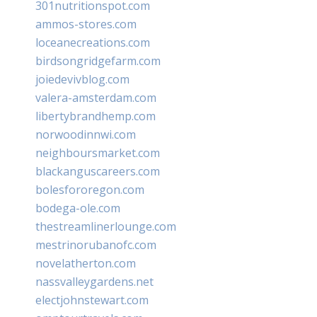
301nutritionspot.com
ammos-stores.com
loceanecreations.com
birdsongridgefarm.com
joiedevivblog.com
valera-amsterdam.com
libertybrandhemp.com
norwoodinnwi.com
neighboursmarket.com
blackanguscareers.com
bolesfororegon.com
bodega-ole.com
thestreamlinerlounge.com
mestrinorubanofc.com
novelatherton.com
nassvalleygardens.net
electjohnstewart.com