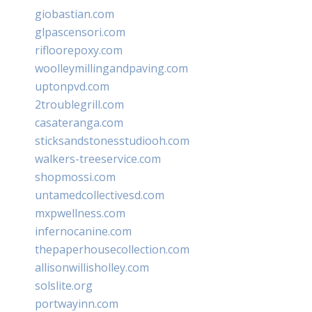
giobastian.com
glpascensori.com
rifloorepoxy.com
woolleymillingandpaving.com
uptonpvd.com
2troublegrill.com
casateranga.com
sticksandstonesstudiooh.com
walkers-treeservice.com
shopmossi.com
untamedcollectivesd.com
mxpwellness.com
infernocanine.com
thepaperhousecollection.com
allisonwillisholley.com
solslite.org
portwayinn.com