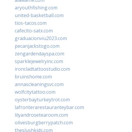
aryouthfishing.com
united-basketball.com
tios-tacos.com
cafecito-satx.com
graduacionviu2023.com
pecanjackstogo.com
zengardendayspa.com
sparklejewelryinc.com
ironcladtattoostudio.com
bruinshome.com
annascleaningsvc.com
wolfcitytattoo.com
oysterbayturkeytrot.com
lafronterarestauranteybar.com
lilyandrosetearoom.com
olivesburgberrypatch.com
theslushkids.com