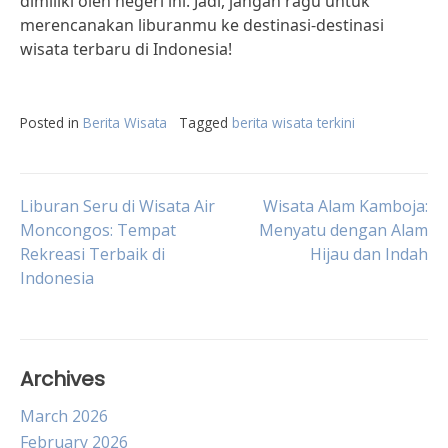
dimiliki oleh negeri ini. Jadi, jangan ragu untuk
merencanakan liburanmu ke destinasi-destinasi
wisata terbaru di Indonesia!
Posted in
Berita Wisata
Tagged
berita wisata terkini
Post
Liburan Seru di Wisata Air
Wisata Alam Kamboja:
Moncongos: Tempat
Menyatu dengan Alam
Rekreasi Terbaik di
Hijau dan Indah
navigation
Indonesia
Archives
March 2026
February 2026