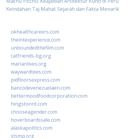
Machu Picchu: Keajaiban Arsitektur Kuno di Peru
Keindahan Taj Mahal: Sejarah dan Fakta Menarik
okhealthcareers.com
theintexperience.com
unboundedthefilm.com
catfriends-bg.org
marianlives.org
waywardtees.com
pidfloorsexpress.com
bancodevenezuelaen.com
bettermoodfoodcorporation.com
hingstonnt.com
chooseagender.com
hoverboardssale.com
alaskapolitics.com
stsmp.org