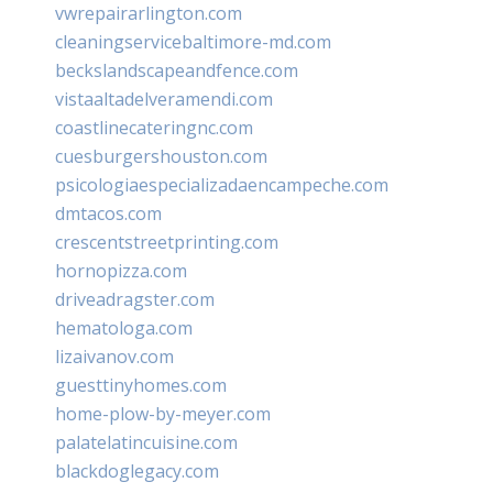
vwrepairarlington.com
cleaningservicebaltimore-md.com
beckslandscapeandfence.com
vistaaltadelveramendi.com
coastlinecateringnc.com
cuesburgershouston.com
psicologiaespecializadaencampeche.com
dmtacos.com
crescentstreetprinting.com
hornopizza.com
driveadragster.com
hematologa.com
lizaivanov.com
guesttinyhomes.com
home-plow-by-meyer.com
palatelatincuisine.com
blackdoglegacy.com