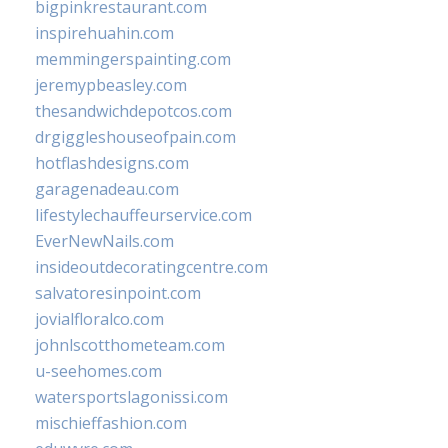
bigpinkrestaurant.com
inspirehuahin.com
memmingerspainting.com
jeremypbeasley.com
thesandwichdepotcos.com
drgiggleshouseofpain.com
hotflashdesigns.com
garagenadeau.com
lifestylechauffeurservice.com
EverNewNails.com
insideoutdecoratingcentre.com
salvatoresinpoint.com
jovialfloralco.com
johnlscotthometeam.com
u-seehomes.com
watersportslagonissi.com
mischieffashion.com