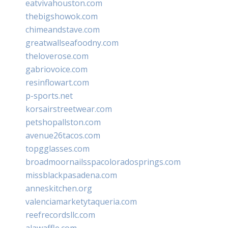
eatvivahouston.com
thebigshowok.com
chimeandstave.com
greatwallseafoodny.com
theloverose.com
gabriovoice.com
resinflowart.com
p-sports.net
korsairstreetwear.com
petshopallston.com
avenue26tacos.com
topgglasses.com
broadmoornailsspacoloradosprings.com
missblackpasadena.com
anneskitchen.org
valenciamarketytaqueria.com
reefrecordsllc.com
alawaffle.com