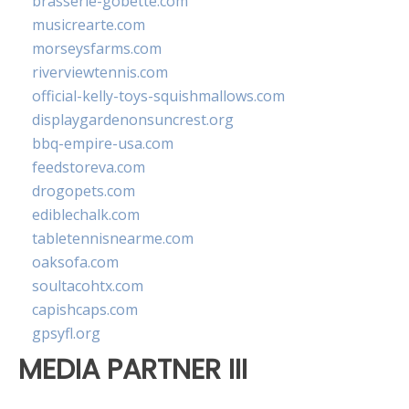
brasserie-gobette.com
musicrearte.com
morseysfarms.com
riverviewtennis.com
official-kelly-toys-squishmallows.com
displaygardenonsuncrest.org
bbq-empire-usa.com
feedstoreva.com
drogopets.com
ediblechalk.com
tabletennisnearme.com
oaksofa.com
soultacohtx.com
capishcaps.com
gpsyfl.org
MEDIA PARTNER III