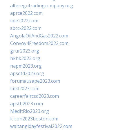
alteregotradingcompany.org
aprce2022.com
ibie2022.com
sbcc-2022.com
AngolaOilAndGas2022.com
Convoy4Freedom2022.com
grur2023.org
hkhk2023.org
napm2023.org
apsdfd2023.org
forumausape2023.com
imkl2023.com
careerfaircsd2023.com
apsth2023.com
MedItRio2023.org
lcicon2023boston.com
waitangidayfestival2022.com