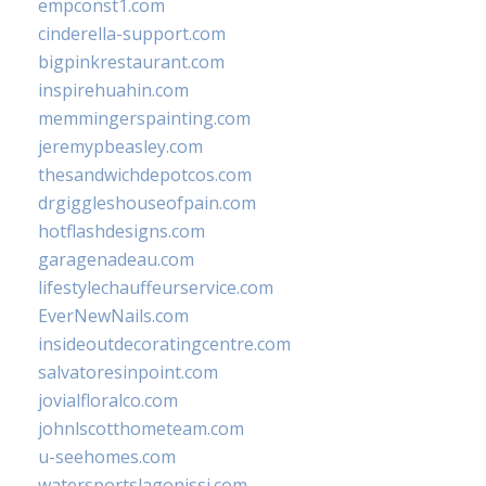
empconst1.com
cinderella-support.com
bigpinkrestaurant.com
inspirehuahin.com
memmingerspainting.com
jeremypbeasley.com
thesandwichdepotcos.com
drgiggleshouseofpain.com
hotflashdesigns.com
garagenadeau.com
lifestylechauffeurservice.com
EverNewNails.com
insideoutdecoratingcentre.com
salvatoresinpoint.com
jovialfloralco.com
johnlscotthometeam.com
u-seehomes.com
watersportslagonissi.com