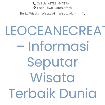
Skip
Call Us: +2782 444 YEAH
to
Cape Town, South Africa
content
Berita Wisata
Wisata Air
Wisata Alam
LEOCEANECREA
– Informasi
Seputar
Wisata
Terbaik Dunia