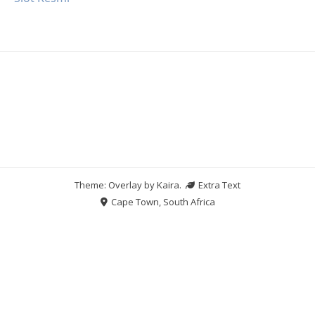
Theme: Overlay by
Kaira
.
Extra Text
Cape Town, South Africa