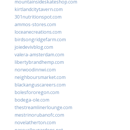
mountainsideskateshop.com
kirtlandcitytavern.com
301nutritionspot.com
ammos-stores.com
loceanecreations.com
birdsongridgefarm.com
joiedevivblog.com
valera-amsterdam.com
libertybrandhemp.com
norwoodinnwi.com
neighboursmarket.com
blackanguscareers.com
bolesfororegon.com
bodega-ole.com
thestreamlinerlounge.com
mestrinorubanofc.com
novelatherton.com
nassvalleygardens.net