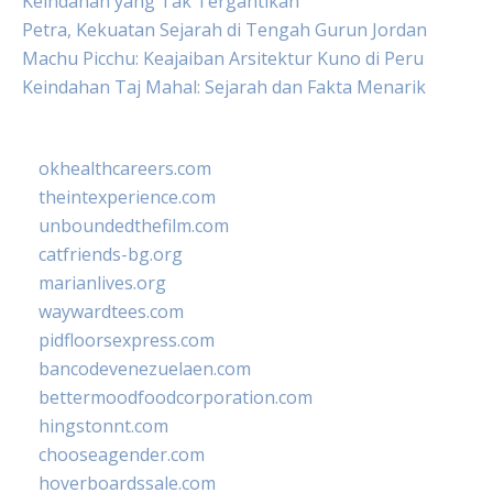
Keindahan yang Tak Tergantikan
Petra, Kekuatan Sejarah di Tengah Gurun Jordan
Machu Picchu: Keajaiban Arsitektur Kuno di Peru
Keindahan Taj Mahal: Sejarah dan Fakta Menarik
okhealthcareers.com
theintexperience.com
unboundedthefilm.com
catfriends-bg.org
marianlives.org
waywardtees.com
pidfloorsexpress.com
bancodevenezuelaen.com
bettermoodfoodcorporation.com
hingstonnt.com
chooseagender.com
hoverboardssale.com