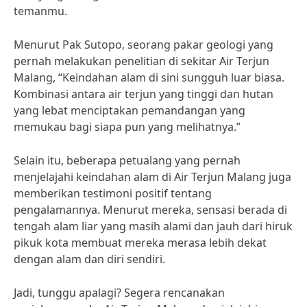
temanmu.
Menurut Pak Sutopo, seorang pakar geologi yang
pernah melakukan penelitian di sekitar Air Terjun
Malang, “Keindahan alam di sini sungguh luar biasa.
Kombinasi antara air terjun yang tinggi dan hutan
yang lebat menciptakan pemandangan yang
memukau bagi siapa pun yang melihatnya.”
Selain itu, beberapa petualang yang pernah
menjelajahi keindahan alam di Air Terjun Malang juga
memberikan testimoni positif tentang
pengalamannya. Menurut mereka, sensasi berada di
tengah alam liar yang masih alami dan jauh dari hiruk
pikuk kota membuat mereka merasa lebih dekat
dengan alam dan diri sendiri.
Jadi, tunggu apalagi? Segera rencanakan