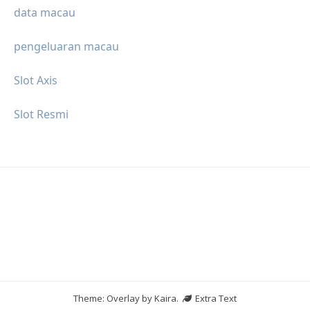
data macau
pengeluaran macau
Slot Axis
Slot Resmi
Theme: Overlay by
Kaira
.
Extra Text