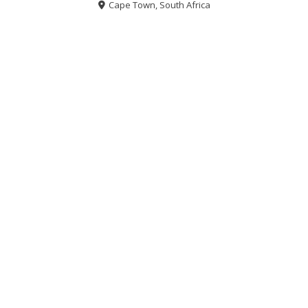
Cape Town, South Africa