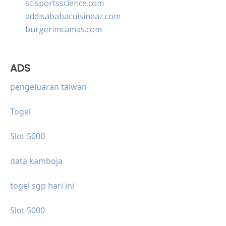
scisportsscience.com
addisababacuisineaz.com
burgerimcamas.com
ADS
pengeluaran taiwan
Togel
Slot 5000
data kamboja
togel sgp hari ini
Slot 5000