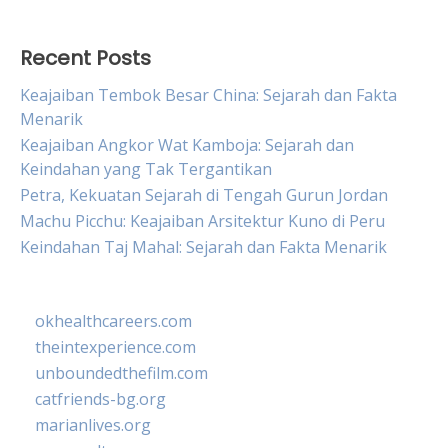
Recent Posts
Keajaiban Tembok Besar China: Sejarah dan Fakta
Menarik
Keajaiban Angkor Wat Kamboja: Sejarah dan
Keindahan yang Tak Tergantikan
Petra, Kekuatan Sejarah di Tengah Gurun Jordan
Machu Picchu: Keajaiban Arsitektur Kuno di Peru
Keindahan Taj Mahal: Sejarah dan Fakta Menarik
okhealthcareers.com
theintexperience.com
unboundedthefilm.com
catfriends-bg.org
marianlives.org