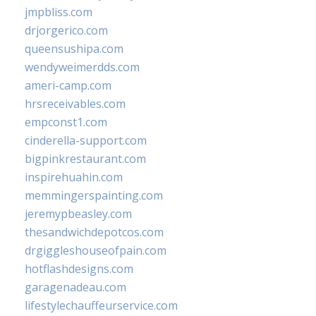
jmpbliss.com
drjorgerico.com
queensushipa.com
wendyweimerdds.com
ameri-camp.com
hrsreceivables.com
empconst1.com
cinderella-support.com
bigpinkrestaurant.com
inspirehuahin.com
memmingerspainting.com
jeremypbeasley.com
thesandwichdepotcos.com
drgiggleshouseofpain.com
hotflashdesigns.com
garagenadeau.com
lifestylechauffeurservice.com