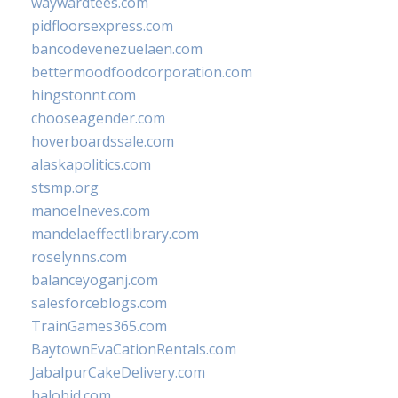
waywardtees.com
pidfloorsexpress.com
bancodevenezuelaen.com
bettermoodfoodcorporation.com
hingstonnt.com
chooseagender.com
hoverboardssale.com
alaskapolitics.com
stsmp.org
manoelneves.com
mandelaeffectlibrary.com
roselynns.com
balanceyoganj.com
salesforceblogs.com
TrainGames365.com
BaytownEvaCationRentals.com
JabalpurCakeDelivery.com
halobjd.com