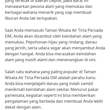
yang terletak di daerah Depok, Jawa Barat ini
menawarkan pesona alam yang memukau dan
berbagai wahana menarik yang siap membuat
liburan Anda tak terlupakan.
Saat Anda memasuki Taman Wisata Air Tirta Persada
DM, Anda akan disambut oleh keindahan alam yang
memukau. Pepohonan hijau yang rindang, danau
yang jernih, serta udara segar akan menyambut Anda
dengan hangat. Anda bisa merasakan keindahan
alam yang masih alami dan menenangkan di sini.
Salah satu wahana yang paling populer di Taman
Wisata Air Tirta Persada DM adalah perahu kano.
Anda bisa menjelajahi danau yang indah sambil
menikmati keindahan alam sekitar. Menurut pakar
pariwisata, kegiatan seperti ini bisa memberikan
pengalaman yang berbeda dan membuat Anda lebih
dekat dengan alam.