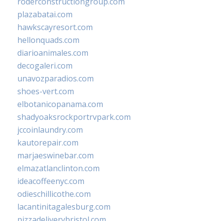
roderconstructiongroup.com
plazabatai.com
hawkscayresort.com
hellonquads.com
diarioanimales.com
decogaleri.com
unavozparadios.com
shoes-vert.com
elbotanicopanama.com
shadyoaksrockportrvpark.com
jccoinlaundry.com
kautorepair.com
marjaeswinebar.com
elmazatlanclinton.com
ideacoffeenyc.com
odieschillicothe.com
lacantinitagalesburg.com
pizzadeliverybristol.com