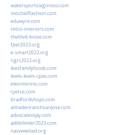
watersportslagonissi.com
mischieffashion.com
eduwyre.com
retro-interiors.com
theblvd-boise.com
fpet2023.org
e-smart2022.org
ngrc2022.org
leesfamilyfoods.com
lewis-lewis-cpas.com
eleontennis.com
cyetus.com
bradfordshops.com
almadenranchsanjose.com
advocatevijay.com
adlibilimler2023.com
naswwebed.org