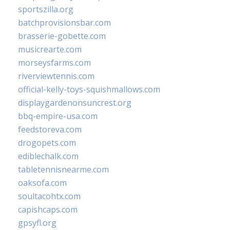
sportszilla.org
batchprovisionsbar.com
brasserie-gobette.com
musicrearte.com
morseysfarms.com
riverviewtennis.com
official-kelly-toys-squishmallows.com
displaygardenonsuncrest.org
bbq-empire-usa.com
feedstoreva.com
drogopets.com
ediblechalk.com
tabletennisnearme.com
oaksofa.com
soultacohtx.com
capishcaps.com
gpsyfl.org