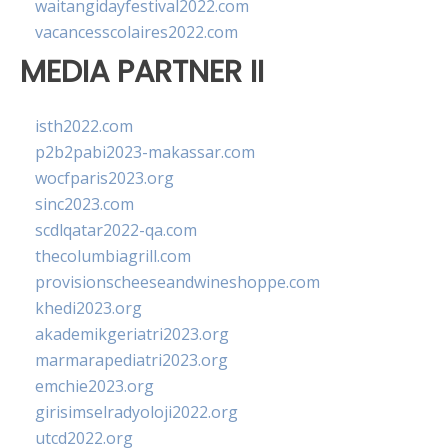
waitangidayfestival2022.com
vacancesscolaires2022.com
MEDIA PARTNER II
isth2022.com
p2b2pabi2023-makassar.com
wocfparis2023.org
sinc2023.com
scdlqatar2022-qa.com
thecolumbiagrill.com
provisionscheeseandwineshoppe.com
khedi2023.org
akademikgeriatri2023.org
marmarapediatri2023.org
emchie2023.org
girisimselradyoloji2022.org
utcd2022.org