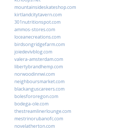
mountainsideskateshop.com
kirtlandcitytavern.com
301nutritionspot.com
ammos-stores.com
loceanecreations.com
birdsongridgefarm.com
joiedevivblog.com
valera-amsterdam.com
libertybrandhemp.com
norwoodinnwi.com
neighboursmarket.com
blackanguscareers.com
bolesfororegon.com
bodega-ole.com
thestreamlinerlounge.com
mestrinorubanofc.com
novelatherton.com