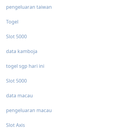
pengeluaran taiwan
Togel
Slot 5000
data kamboja
togel sgp hari ini
Slot 5000
data macau
pengeluaran macau
Slot Axis