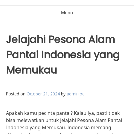
Menu
Jelajahi Pesona Alam
Pantai Indonesia yang
Memukau
Posted on
October 21, 2024
by
adminloc
Apakah kamu pecinta pantai? Kalau iya, pasti tidak
bisa melewatkan untuk Jelajahi Pesona Alam Pantai
Indonesia yang Memukau. Indonesia memang