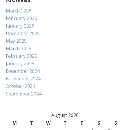
Archives
March 2026
February 2026
January 2026
December 2025
May 2025
March 2025
February 2025
January 2025
December 2024
November 2024
October 2024
September 2024
August 2026
M
T
W
T
F
S
S