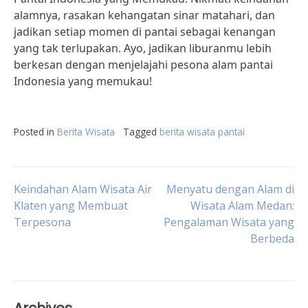
alamnya, rasakan kehangatan sinar matahari, dan
jadikan setiap momen di pantai sebagai kenangan
yang tak terlupakan. Ayo, jadikan liburanmu lebih
berkesan dengan menjelajahi pesona alam pantai
Indonesia yang memukau!
Posted in
Berita Wisata
Tagged
berita wisata pantai
Post
Keindahan Alam Wisata Air
Menyatu dengan Alam di
Klaten yang Membuat
Wisata Alam Medan:
Terpesona
Pengalaman Wisata yang
navigation
Berbeda