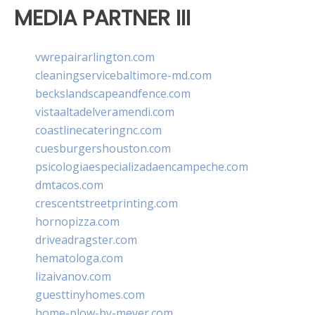
MEDIA PARTNER III
vwrepairarlington.com
cleaningservicebaltimore-md.com
beckslandscapeandfence.com
vistaaltadelveramendi.com
coastlinecateringnc.com
cuesburgershouston.com
psicologiaespecializadaencampeche.com
dmtacos.com
crescentstreetprinting.com
hornopizza.com
driveadragster.com
hematologa.com
lizaivanov.com
guesttinyhomes.com
home-plow-by-meyer.com