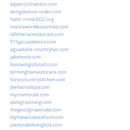
elpatronchardon.com
donglaishun-order.com
fiamc-rome2022.org
mariceworldessentials.com
lafisheriarestaurant.com
915jazzandmore.com
aguadulce-countryfair.com
jakehovis.com
bosswingsduluth.com
birminghamautocare.com
tonyscountrykitchen.com
jbellasnailspa.com
mychaihouse.com
alvisgrooming.com
thegeorginaestate.com
blythewoodseafood.com
paolosdelibangkok.com