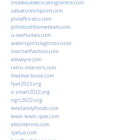
insideoutdecoratingcentre.com
salvatoresinpoint.com
jovialfloralco.com
johnlscotthometeam.com
u-seehomes.com
watersportslagonissi.com
mischieffashion.com
eduwyre.com
retro-interiors.com
theblvd-boise.com
fpet2023.org
e-smart2022.org
ngrc2022.org
leesfamilyfoods.com
lewis-lewis-cpas.com
eleontennis.com
cyetus.com