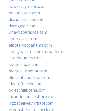
plazabatai.com
hawkscayresort.com
hellonquads.com
diarioanimales.com
decogaleri.com
unavozparadios.com
shoes-vert.com
elbotanicopanama.com
shadyoaksrockportrvpark.com
jccoinlaundry.com
kautorepair.com
marjaeswinebar.com
elmazatlanclinton.com
ideacoffeenyc.com
odieschillicothe.com
lacantinitagalesburg.com
pizzadeliverybristol.com
greenstarsmogcheck.com