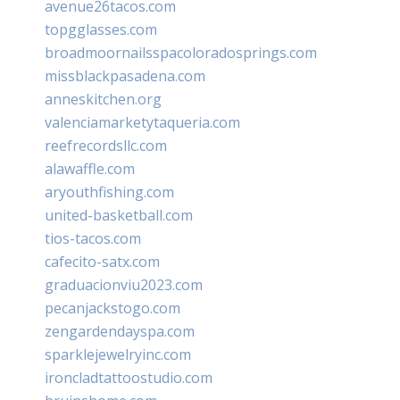
avenue26tacos.com
topgglasses.com
broadmoornailsspacoloradosprings.com
missblackpasadena.com
anneskitchen.org
valenciamarketytaqueria.com
reefrecordsllc.com
alawaffle.com
aryouthfishing.com
united-basketball.com
tios-tacos.com
cafecito-satx.com
graduacionviu2023.com
pecanjackstogo.com
zengardendayspa.com
sparklejewelryinc.com
ironcladtattoostudio.com