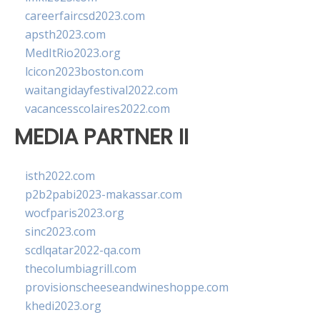
careerfaircsd2023.com
apsth2023.com
MedItRio2023.org
lcicon2023boston.com
waitangidayfestival2022.com
vacancesscolaires2022.com
MEDIA PARTNER II
isth2022.com
p2b2pabi2023-makassar.com
wocfparis2023.org
sinc2023.com
scdlqatar2022-qa.com
thecolumbiagrill.com
provisionscheeseandwineshoppe.com
khedi2023.org