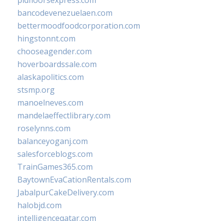
pidfloorsexpress.com
bancodevenezuelaen.com
bettermoodfoodcorporation.com
hingstonnt.com
chooseagender.com
hoverboardssale.com
alaskapolitics.com
stsmp.org
manoelneves.com
mandelaeffectlibrary.com
roselynns.com
balanceyoganj.com
salesforceblogs.com
TrainGames365.com
BaytownEvaCationRentals.com
JabalpurCakeDelivery.com
halobjd.com
intelligenceqatar.com