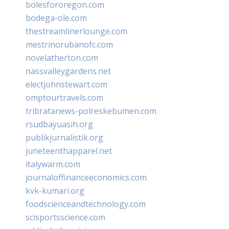
bolesfororegon.com
bodega-ole.com
thestreamlinerlounge.com
mestrinorubanofc.com
novelatherton.com
nassvalleygardens.net
electjohnstewart.com
omptourtravels.com
tribratanews-polreskebumen.com
rsudbayuasih.org
publikjurnalistik.org
juneteenthapparel.net
italywarm.com
journaloffinanceeconomics.com
kvk-kumari.org
foodscienceandtechnology.com
scisportsscience.com