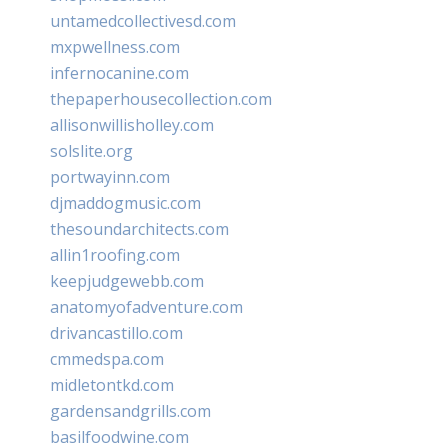
untamedcollectivesd.com
mxpwellness.com
infernocanine.com
thepaperhousecollection.com
allisonwillisholley.com
solslite.org
portwayinn.com
djmaddogmusic.com
thesoundarchitects.com
allin1roofing.com
keepjudgewebb.com
anatomyofadventure.com
drivancastillo.com
cmmedspa.com
midletontkd.com
gardensandgrills.com
basilfoodwine.com