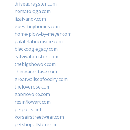
driveadragster.com
hematologa.com
lizaivanov.com
guesttinyhomes.com
home-plow-by-meyer.com
palatelatincuisine.com
blackdoglegacy.com
eatvivahouston.com
thebigshowok.com
chimeandstave.com
greatwallseafoodny.com
theloverose.com
gabriovoice.com
resinflowart.com
p-sports.net
korsairstreetwear.com
petshopallston.com