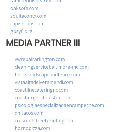
tabletennisnearme.com
oaksofa.com
soultacohtx.com
capishcaps.com
gpsyfl.org
MEDIA PARTNER III
vwrepairarlington.com
cleaningservicebaltimore-md.com
beckslandscapeandfence.com
vistaaltadelveramendi.com
coastlinecateringnc.com
cuesburgershouston.com
psicologiaespecializadaencampeche.com
dmtacos.com
crescentstreetprinting.com
hornopizza.com