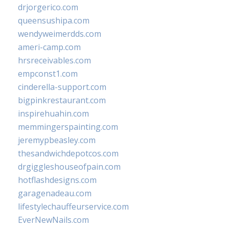
drjorgerico.com
queensushipa.com
wendyweimerdds.com
ameri-camp.com
hrsreceivables.com
empconst1.com
cinderella-support.com
bigpinkrestaurant.com
inspirehuahin.com
memmingerspainting.com
jeremypbeasley.com
thesandwichdepotcos.com
drgiggleshouseofpain.com
hotflashdesigns.com
garagenadeau.com
lifestylechauffeurservice.com
EverNewNails.com