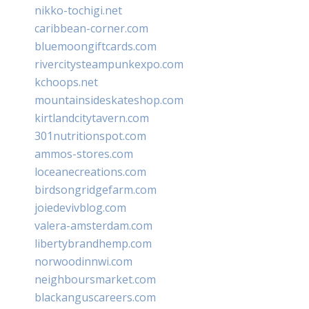
nikko-tochigi.net
caribbean-corner.com
bluemoongiftcards.com
rivercitysteampunkexpo.com
kchoops.net
mountainsideskateshop.com
kirtlandcitytavern.com
301nutritionspot.com
ammos-stores.com
loceanecreations.com
birdsongridgefarm.com
joiedevivblog.com
valera-amsterdam.com
libertybrandhemp.com
norwoodinnwi.com
neighboursmarket.com
blackanguscareers.com