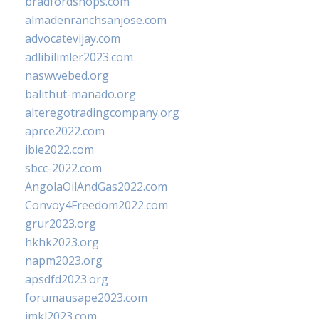
bradfordshops.com
almadenranchsanjose.com
advocatevijay.com
adlibilimler2023.com
naswwebed.org
balithut-manado.org
alteregotradingcompany.org
aprce2022.com
ibie2022.com
sbcc-2022.com
AngolaOilAndGas2022.com
Convoy4Freedom2022.com
grur2023.org
hkhk2023.org
napm2023.org
apsdfd2023.org
forumausape2023.com
imkl2023.com