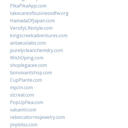
PikaPikaApp.com
takecareofbusinessdfw.org
HamadaOfJapan.com
VersifyLifestyle.com
kingscreekadventures.com
antaeuslabs.com
purelycleanchemdry.com
WishOping.com
shoplegacee.com
bonvivantshop.com
CupPlante.com
mpzin.com
stcreal.com
PopUpFlea.com
valueml.com
rebeccatorresjewelry.com
jmpbliss.com