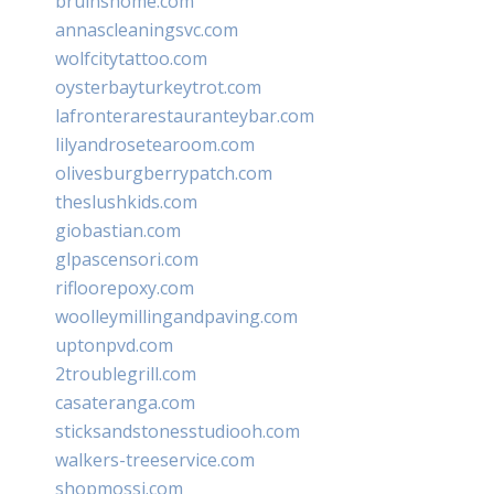
bruinshome.com
annascleaningsvc.com
wolfcitytattoo.com
oysterbayturkeytrot.com
lafronterarestauranteybar.com
lilyandrosetearoom.com
olivesburgberrypatch.com
theslushkids.com
giobastian.com
glpascensori.com
rifloorepoxy.com
woolleymillingandpaving.com
uptonpvd.com
2troublegrill.com
casateranga.com
sticksandstonesstudiooh.com
walkers-treeservice.com
shopmossi.com