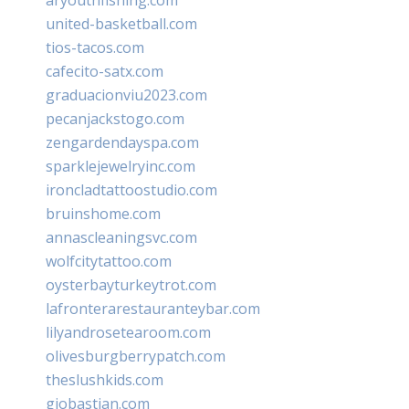
united-basketball.com
tios-tacos.com
cafecito-satx.com
graduacionviu2023.com
pecanjackstogo.com
zengardendayspa.com
sparklejewelryinc.com
ironcladtattoostudio.com
bruinshome.com
annascleaningsvc.com
wolfcitytattoo.com
oysterbayturkeytrot.com
lafronterarestauranteybar.com
lilyandrosetearoom.com
olivesburgberrypatch.com
theslushkids.com
giobastian.com