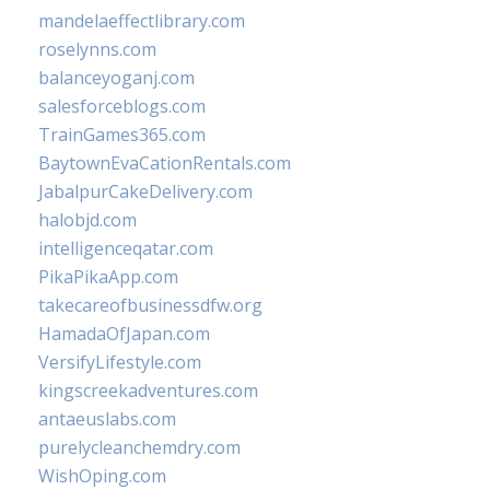
mandelaeffectlibrary.com
roselynns.com
balanceyoganj.com
salesforceblogs.com
TrainGames365.com
BaytownEvaCationRentals.com
JabalpurCakeDelivery.com
halobjd.com
intelligenceqatar.com
PikaPikaApp.com
takecareofbusinessdfw.org
HamadaOfJapan.com
VersifyLifestyle.com
kingscreekadventures.com
antaeuslabs.com
purelycleanchemdry.com
WishOping.com