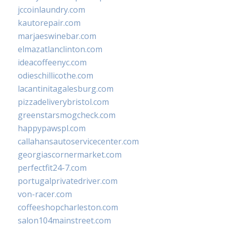
jccoinlaundry.com
kautorepair.com
marjaeswinebar.com
elmazatlanclinton.com
ideacoffeenyc.com
odieschillicothe.com
lacantinitagalesburg.com
pizzadeliverybristol.com
greenstarsmogcheck.com
happypawspl.com
callahansautoservicecenter.com
georgiascornermarket.com
perfectfit24-7.com
portugalprivatedriver.com
von-racer.com
coffeeshopcharleston.com
salon104mainstreet.com