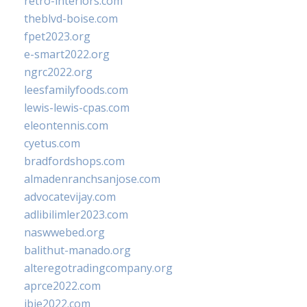
retro-interiors.com
theblvd-boise.com
fpet2023.org
e-smart2022.org
ngrc2022.org
leesfamilyfoods.com
lewis-lewis-cpas.com
eleontennis.com
cyetus.com
bradfordshops.com
almadenranchsanjose.com
advocatevijay.com
adlibilimler2023.com
naswwebed.org
balithut-manado.org
alteregotradingcompany.org
aprce2022.com
ibie2022.com