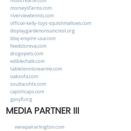
musicrearte.com
morseysfarms.com
riverviewtennis.com
official-kelly-toys-squishmallows.com
displaygardenonsuncrest.org
bbq-empire-usa.com
feedstoreva.com
drogopets.com
ediblechalk.com
tabletennisnearme.com
oaksofa.com
soultacohtx.com
capishcaps.com
gpsyfl.org
MEDIA PARTNER III
vwrepairarlington.com