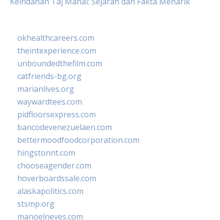
Keindahan Taj Mahal: Sejarah dan Fakta Menarik
okhealthcareers.com
theintexperience.com
unboundedthefilm.com
catfriends-bg.org
marianlives.org
waywardtees.com
pidfloorsexpress.com
bancodevenezuelaen.com
bettermoodfoodcorporation.com
hingstonnt.com
chooseagender.com
hoverboardssale.com
alaskapolitics.com
stsmp.org
manoelneves.com