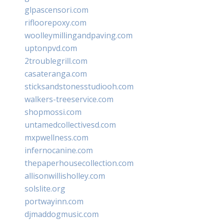
glpascensori.com
rifloorepoxy.com
woolleymillingandpaving.com
uptonpvd.com
2troublegrill.com
casateranga.com
sticksandstonesstudiooh.com
walkers-treeservice.com
shopmossi.com
untamedcollectivesd.com
mxpwellness.com
infernocanine.com
thepaperhousecollection.com
allisonwillisholley.com
solslite.org
portwayinn.com
djmaddogmusic.com