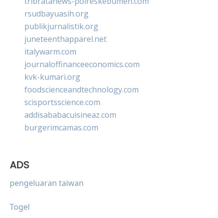
tribratanews-polreskebumen.com
rsudbayuasih.org
publikjurnalistik.org
juneteenthapparel.net
italywarm.com
journaloffinanceeconomics.com
kvk-kumari.org
foodscienceandtechnology.com
scisportsscience.com
addisababacuisineaz.com
burgerimcamas.com
ADS
pengeluaran taiwan
Togel