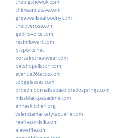
thebigshowok.com
chimeandstave.com
greatwallseafoodny.com
theloverose.com
gabriovoice.com
resinflowart.com
p-sports.net
korsairstreetwear.com
petshopallston.com
avenue26tacos.com
topgglasses.com
broadmoornailsspacoloradosprings.com
missblackpasadena.com
anneskitchen.org
valenciamarketytaqueria.com
reefrecordsllc.com
alawaffle.com
aryouthfishing.com