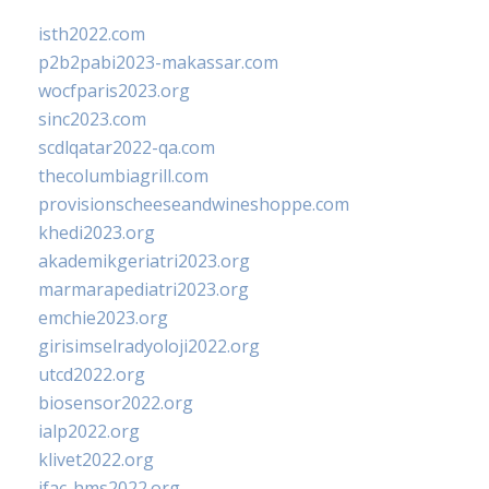
isth2022.com
p2b2pabi2023-makassar.com
wocfparis2023.org
sinc2023.com
scdlqatar2022-qa.com
thecolumbiagrill.com
provisionscheeseandwineshoppe.com
khedi2023.org
akademikgeriatri2023.org
marmarapediatri2023.org
emchie2023.org
girisimselradyoloji2022.org
utcd2022.org
biosensor2022.org
ialp2022.org
klivet2022.org
ifac-hms2022.org